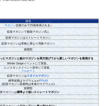
↑
備考
マガジン
交換のみで25発装填される
*2
拡張マガジンで着脱マガジン式に
拡張マガジンはストレートマガジン
拡張マガジンは実物と異なり湾曲マガジン
後期型
－
ったマガジンと銃のマガジンを両方投げてから新しいマガジンを装填する
Winter Seigeイベントにて実装。
レジスタンスイベント前半にて実装。
フルオート
拡張マガジンは
スネイルマガジン
標準状態はマグウェルが
PPs43
(拡張マガジン装着時は本来のマグウェル)
前期型
張マガジンは
標準より短いストレートマガジン
－
－
拡張マガジンは実物と異なり
複々列マガジン