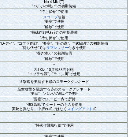
No.4 Mk.I(T)
”バルジの戦い” の初期装備
”待ち伏せ”で使用
スコープ
装着
”要塞”で使用
”解放”で使用
”特殊作戦執行部” の初期装備
”待ち伏せ”で使用
”D-デイ”、”コブラ作戦”、”要塞”、”死の森”、”493高地” の初期装備
”待ち伏せ”では
サプレッサー
付きを使用
”巻き添え” の初期装備
”解放”で使用
－
Sd.Kfz. 10搭載38高射砲
“コブラ作戦”、”ライン川”で使用
迫撃砲を要請する緑のスモークグレネード
航空攻撃を要請する赤のスモークグレネード
”要塞”、”バルジの戦い"で使用
”要塞”のムービー内で所持
”493高地”でターナーのものを使用
実銃と異なり、中折れ式ではなく
スイングアウト
式
－
－
”特殊作戦執行部”で使用
－
”要塞”で使用