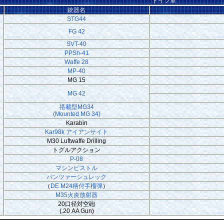
ドイツ軍
銃器名
STG44
FG 42
SVT-40
PPSh-41
Waffe 28
MP-40
MG 15
MG 42
搭載型MG34
(Mounted MG 34)
Karabin
Kar98k アイアンサイト
M30 Luftwaffe Drilling
トグルアクション
P-08
マシンピストル
パンツァーシュレック
（
DE M24柄付手榴弾
）
M35火炎放射器
20口径対空砲
(.20 AA Gun)