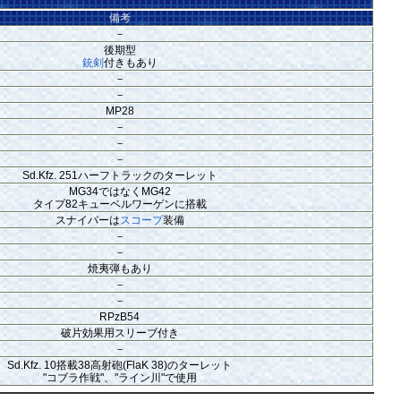
備考
－
後期型
銃剣
付きもあり
－
－
MP28
－
－
－
Sd.Kfz. 251ハーフトラックのターレット
MG34ではなくMG42
タイプ82キューベルワーゲンに搭載
スナイパーは
スコープ
装備
－
－
焼夷弾もあり
－
－
RPzB54
破片効果用スリーブ付き
－
Sd.Kfz. 10搭載38高射砲(FlaK 38)のターレット
"コブラ作戦"、"ライン川"で使用