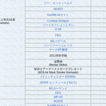
リー・エンフィールド
M1903
Kar98k 6xサイト
上等兵/伍長
Combat Shotgun
aniels)
ソードオフ
ショットガン
P-08
1911
M1バズーカ
パンツァーシュレック
マークII手榴弾
20口径対空砲
迫撃砲
(Mortar Strike)
M16エアーマークスモークグレネード
(M16 Air Mark Smoke Grenade)
（
ウィンチェスター M1894
）
（
RSAF エンフィールドNo.2
）
M1ガーランド
1911
MP-40
M1928
Kar98k 6xサイト