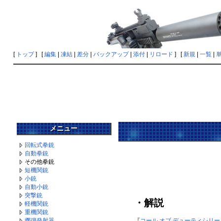
[
トップ
] [
編集
|
凍結
|
差分
|
バックアップ
|
添付
|
リロード
] [
新規
|
一覧
|
メニュー
回転式拳銃
自動拳銃
その他拳銃
短機関銃
小銃
自動小銃
突撃銃
・解説
軽機関銃
重機関銃
『
コール オブ デューティシリー
擲弾発射器