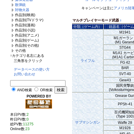
散弾銃
キャンペーンは主に
アメリカ陸
対物火器
作品別(映画)
作品別(TVドラマ)
マルチプレイヤーモード武器
†
作品別(漫画)
分類（ゲーム内）
銃器名（ゲー
作品別(小説)
M1941
作品別(アニメ)
M1ガーラン
作品別(ゲーム)
(M1 Garand
作品別(その他)
STG44
その他
M1A1 カー
↑カテゴリ名左にある
(M1A1 Carbi
ライフル
三角形をクリック
FG 42
BAR
データベースの使い方
SVT-40
お問い合わせ
Gew43
国民突撃
(Volkssturmge
AND検索
OR検索
Grease Gu
POWERED BY
PPSh-41
百式機関短
本日PV数:
2
(Type 100)
昨日PV数:
0
サブマシンガン
Waffe 28
総PV数:
11275
M1928
Online数:
23
MP-40