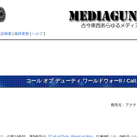
単語検索
|
最終更新
|
ヘルプ
]
コール オブ デューティ ワールドウォーII / Call of
発売元：アクテ
ズ
』の第14作目。第5作目の『
Call of Duty: World at War
』以来9年ぶり（9作品ぶ