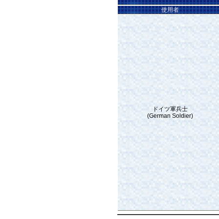
使用者
ドイツ軍兵士
(German Soldier)