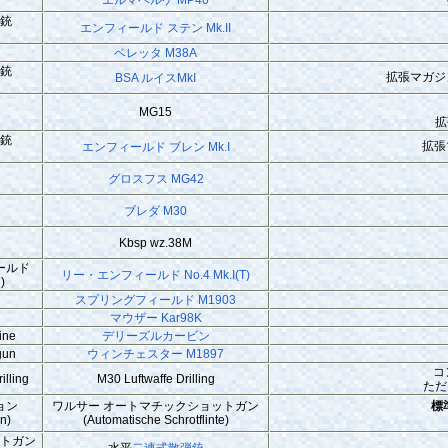
関銃
エンフィールド ステン Mk.II
ベレッタ M38A
関銃
拡張マガジ
BSA ルイスMkI
MG15
拡
関銃
拡張
エンフィールド ブレン Mk.I
グロスフス MG42
銃
ブレダ M30
Kbsp wz.38M
ールド
リー・エンフィールド No.4 Mk.I(T)
)
スプリングフィールド M1903
マウザー Kar98K
ine
デリーズルカービン
gun
ウィンチェスター M1897
コ
illing
M30 Luftwaffe Drilling
ただ
ョン
ワルサー オートマチックショットガン
標
on)
(Automatische Schrotflinte)
ットガン
水平
二連式散弾銃