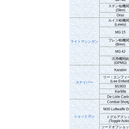
ステン短機
(Sten)
Orso
ルイス軽機
(Lewis)
MG 15
ブレン軽機
ライトマシンガン
(Bren)
MG 42
汎用機関
(GPMG)
Karabin
リー・エンフィ
(Lee Enfield
スナイパー
M1903
Kar98k
De Lisle Carb
Combat Shot
M30 Luftwaffe Dr
ショットガン
トグルアクシ
(Toggle Acti
ソードオフショ