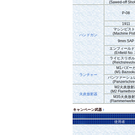
(Sawed-off Sho
P-08
1911
マシンピス
(Machine Pist
ハンドガン
9mm SAP
エンフィールドN
(Enfield No. 
ライヒスリボ
(Reichsrevolv
M1バズー
(M1 Bazook
ランチャー
パンツァーシュ
(Panzerschre
M2火炎放射
(M2 Flamethro
火炎放射器
M35火炎放
(Flammenwefer
キャンペーン武器
†
使用者