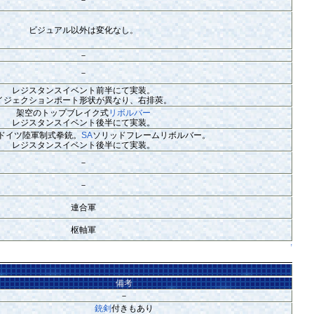
ビジュアル以外は変化なし。
－
－
レジスタンスイベント前半にて実装。
イジェクションポート形状が異なり、右排莢。
架空のトップブレイク式
リボルバー
レジスタンスイベント後半にて実装。
ドイツ陸軍制式拳銃。
SA
ソリッドフレームリボルバー。
レジスタンスイベント後半にて実装。
－
－
連合軍
枢軸軍
↑
備考
－
銃剣
付きもあり