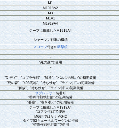
M1
M1918A2
M3
M1A1
M1919A4
ジープに搭載したM1919A4
シャーマン戦車の機銃
スコープ
付きの
狙撃銃
－
－
"死の森"で使用
－
－
”D-デイ”、”コブラ作戦”、”解放”、”バルジの戦い”の初期装備
”死の森”、”493高地”、”待ち伏せ”、”ライン川” の初期装備
”解放”、”待ち伏せ”、”ライン川” の初期装備
サプレッサー
装着可
”特殊作戦執行部” の初期装備
”要塞”、”巻き添え” の初期装備
ジープに搭載したM1919A4
“コブラ作戦”で使用
MG34ではなくMG42
タイプ82キューベルワーゲンに搭載
”特殊作戦執行部”で使用