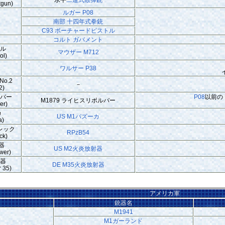
tgun)
ルガー P08
南部 十四年式拳銃
C93 ボーチャードピストル
コルト ガバメント
トル
マウザー M712
ol)
ワルサー P38
o.2
－
2)
ルバー
P08
以前の
M1879 ライヒスリボルバー
er)
カ
US M1バズーカ
a)
レック
RPzB54
ck)
器
US M2火炎放射器
wer)
射器
DE M35火炎放射器
 35)
アメリカ軍
銃器名
M1941
M1ガーランド