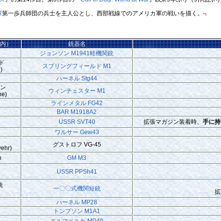
軍
第一歩兵師団の兵士を主人公とし、西部戦線でのアメリカ軍の戦いを描く。
*1
ム内）
銃器名
ジョンソン M1941軽機関銃
ド
スプリングフィールド M1
)
ハーネル Stg44
ビン
ウィンチェスター M1
ne)
ラインメタル FG42
BAR M1918A2
USSR SVT40
拡張マガジン装着時、
手に持
ワルサー Gew43
銃
グストロフ VG-45
wehr)
n
GM M3
USSR PPSh41
銃
一〇〇式機関短銃
拡
ハーネル MP28
トンプソン M1A1
エルマベルケ MP40