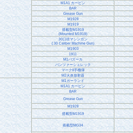
M1A1 カービン
BAR
Grease Gun
M1928
M1919
搭載型M1919
(Mounted M1919)
30口径マシンガン
(.30 Caliber Machine Gun)
M1903
1911
M1バズーカ
パンツァーシュレック
マークII手榴弾
M2火炎放射器
M1ガーランド
M1A1 カービン
BAR
Grease Gun
M1928
搭載型M1919
搭載型MG34