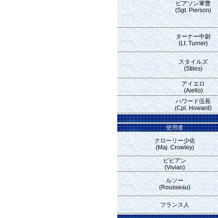
ピアソン軍曹
(Sgt. Pierson)
ターナー中尉
(Lt. Turner)
スタイルズ
(Stiles)
アイエロ
(Aiello)
ハワード伍長
(Cpl. Howard)
使用者
クローリー少佐
(Maj. Crowley)
ビビアン
(Vivian)
ルソー
(Rousseau)
フランス人