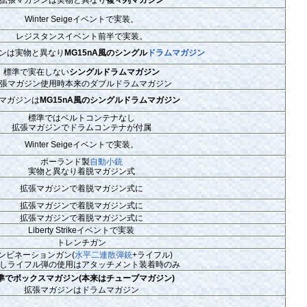
Winter Seigeイベントで実装。
レジスタンスイベント前半で実装。
ンは実物と異なり
MG15nA風のシングル
ドラムマガジン
標準で実在しない
シングルドラムマガジン
張マガジン使用時本来のダブルドラムマガジン
マガジンは
MG15nA風のシングルドラムマガジン
標準ではベルトコンテナなし
拡張マガジンでドラムコンテナが付属
Winter Seigeイベントで実装。
ポーランド製
自動小銃
実物と異なり着脱マガジン式
拡張マガジンで着脱マガジン式に
拡張マガジンで着脱マガジン式に
拡張マガジンで着脱マガジン式に
Liberty Strikeイベントで実装
トレンチガン
ンビネーションガン(
水平二連散弾銃
+ライフル)
しライフル弾の使用はアタッチメント装着時のみ
準でボックスマガジン(本来はチューブマガジン)
拡張マガジンはドラムマガジン
－