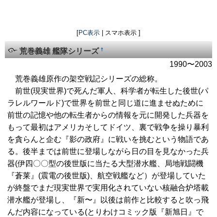
[
PC表示
| スマホ表示 ]
†
荒巻義雄 艦隊シリーズ
1990〜2003
荒巻義雄原作の架空戦記シリーズの総称。
前世(現実世界)で死んだ軍人、科学者が転生した後世(パ
ラレルワールド)で世界を前世と同じ道に進ませぬために
前世の記憶や他の転生者からの情報を元に開発した兵器を
もって最初はアメリカそしてドイツ、裏で戦争を操り暴利
を貪らんと企む『影の政府』に戦いを挑むという物語であ
る。後半までは前世に登場しながら日の目を見なかった兵
器(伊四〇〇型の後世版に当たる大型潜水艦、局地戦闘機
『蒼莱』(震電の後世版)、航空戦艦など）が登場していた
が終盤でまだ現実世界で実用化されていない核融合炉塔載
潜水艦が登場し、『新〜』以後は前作と比較すると吹っ飛
んだ内容になっている(とりわけコミック版『新旭日』で