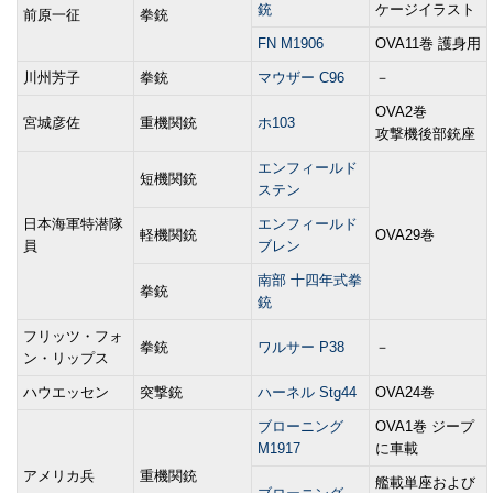
銃
ケージイラスト
前原一征
拳銃
FN M1906
OVA11巻 護身用
川州芳子
拳銃
マウザー C96
－
OVA2巻
宮城彦佐
重機関銃
ホ103
攻撃機後部銃座
エンフィールド
短機関銃
ステン
日本海軍特潜隊
エンフィールド
軽機関銃
OVA29巻
員
ブレン
南部 十四年式拳
拳銃
銃
フリッツ・フォ
拳銃
ワルサー P38
－
ン・リップス
ハウエッセン
突撃銃
ハーネル Stg44
OVA24巻
ブローニング
OVA1巻 ジープ
M1917
に車載
アメリカ兵
重機関銃
艦載単座および