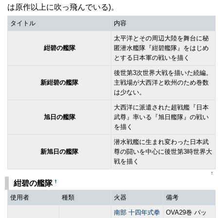
は原作以上に吹っ飛んでいる)。
タイトル
内容
太平洋とその周辺大陸を舞台に秘
紺碧の艦隊
匿潜水艦隊『紺碧艦隊』をはじめ
とする日本軍の戦いを描く
後世第3次世界大戦を描いた続編。
新紺碧の艦隊
主戦場が大西洋と欧州のため巻数
は少ない。
大西洋に派遣された超戦艦『日本
旭日の艦隊
武尊』率いる『旭日艦隊』の戦い
を描く
潜水戦艦に生まれ変わった日本武
新旭日の艦隊
尊の闘いを中心に後世第3時世界大
戦を描く
↑
†
紺碧の艦隊
使用者
種類
火器
備考
南部 十四年式拳
OVA29巻 パッ