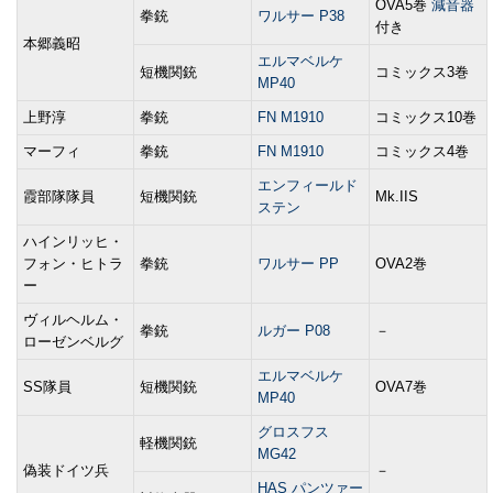
OVA5巻
減音器
拳銃
ワルサー P38
付き
本郷義昭
エルマベルケ
短機関銃
コミックス3巻
MP40
上野淳
拳銃
FN M1910
コミックス10巻
マーフィ
拳銃
FN M1910
コミックス4巻
エンフィールド
霞部隊隊員
短機関銃
Mk.IIS
ステン
ハインリッヒ・
フォン・ヒトラ
拳銃
ワルサー PP
OVA2巻
ー
ヴィルヘルム・
拳銃
ルガー P08
－
ローゼンベルグ
エルマベルケ
SS隊員
短機関銃
OVA7巻
MP40
グロスフス
軽機関銃
MG42
偽装ドイツ兵
－
HAS パンツァー