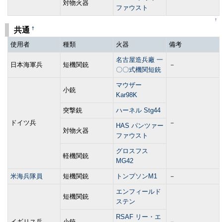
対物火器
ファウスト
↑
†
共通
使用者
種類
火器
備考
名古屋造兵廠 一
日本海軍兵
短機関銃
－
〇〇式機関短銃
マウザー
小銃
Kar98K
突撃銃
ハーネル Stg44
ドイツ兵
－
HAS パンツァー
対物火器
ファウスト
グロスフス
軽機関銃
MG42
米海兵隊員
短機関銃
トンプソンM1
－
エンフィールド
短機関銃
ステン
RSAF リー・エ
イギリス兵
小銃
－