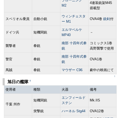
ブローニング
4連装銃架M45
M2
搭載型
ウィンチェスタ
スペリオル乗員
自動小銃
OVA4巻
銃剣
付
ー M1
エルマベルケ
ドイツ兵
短機関銃
－
MP40
南部 十四年式拳
コミックス1巻
襲撃者
拳銃
銃
高野襲撃で使用
南部 十四年式拳
警官
拳銃
OVA1巻
銃
馬賊
拳銃
マウザー C96
劇中の映画にて
↑
†
旭日の艦隊
使用者
種類
火器
備考
エンフィールド
短機関銃
Mk.IIS
ステン
千葉 州作
突撃銃
ハーネル Stg44
OVA12巻