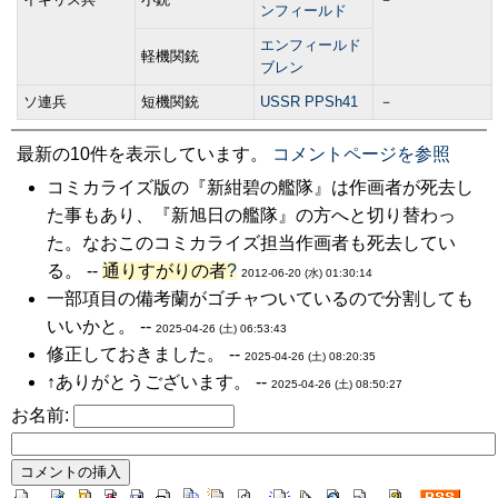
ンフィールド
エンフィールド
軽機関銃
ブレン
ソ連兵
短機関銃
USSR PPSh41
－
最新の10件を表示しています。
コメントページを参照
コミカライズ版の『新紺碧の艦隊』は作画者が死去し
た事もあり、『新旭日の艦隊』の方へと切り替わっ
た。なおこのコミカライズ担当作画者も死去してい
る。 --
通りすがりの者
?
2012-06-20 (水) 01:30:14
一部項目の備考蘭がゴチャついているので分割しても
いいかと。 --
2025-04-26 (土) 06:53:43
修正しておきました。 --
2025-04-26 (土) 08:20:35
↑ありがとうございます。 --
2025-04-26 (土) 08:50:27
お名前: