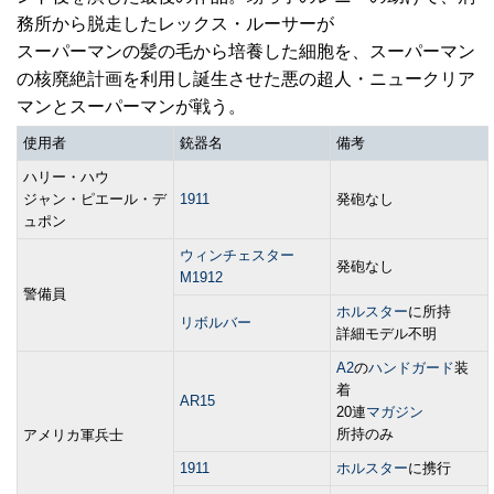
務所から脱走したレックス・ルーサーが
スーパーマンの髪の毛から培養した細胞を、スーパーマン
の核廃絶計画を利用し誕生させた悪の超人・ニュークリア
マンとスーパーマンが戦う。
使用者
銃器名
備考
ハリー・ハウ
ジャン・ピエール・デ
1911
発砲なし
ュポン
ウィンチェスター
発砲なし
M1912
警備員
ホルスター
に所持
リボルバー
詳細モデル不明
A2
の
ハンドガード
装
着
AR15
20連
マガジン
所持のみ
アメリカ軍兵士
1911
ホルスター
に携行