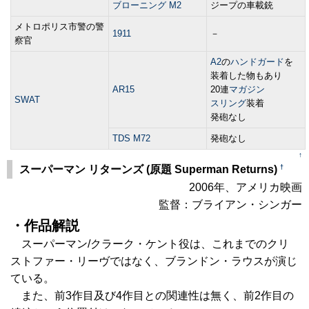
ブローニング M2
ジープの車載銃
メトロポリス市警の警
1911
－
察官
A2
の
ハンドガード
を
装着した物もあり
AR15
20連
マガジン
SWAT
スリング
装着
発砲なし
TDS M72
発砲なし
↑
†
スーパーマン リターンズ (原題 Superman Returns)
2006年、アメリカ映画
監督：ブライアン・シンガー
・作品解説
スーパーマン/クラーク・ケント役は、これまでのクリ
ストファー・リーヴではなく、ブランドン・ラウスが演じ
ている。
また、前3作目及び4作目との関連性は無く、前2作目の