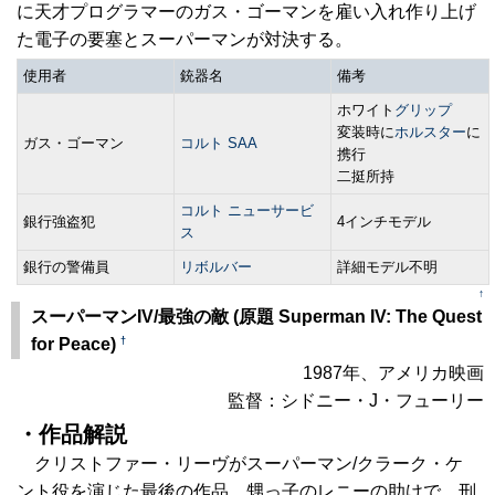
に天才プログラマーのガス・ゴーマンを雇い入れ作り上げ
た電子の要塞とスーパーマンが対決する。
使用者
銃器名
備考
ホワイト
グリップ
変装時に
ホルスター
に
ガス・ゴーマン
コルト SAA
携行
二挺所持
コルト ニューサービ
銀行強盗犯
4インチモデル
ス
銀行の警備員
リボルバー
詳細モデル不明
↑
スーパーマンIV/最強の敵 (原題 Superman IV: The Quest
†
for Peace)
1987年、アメリカ映画
監督：シドニー・J・フューリー
・作品解説
クリストファー・リーヴがスーパーマン/クラーク・ケ
ント役を演じた最後の作品。甥っ子のレニーの助けで、刑