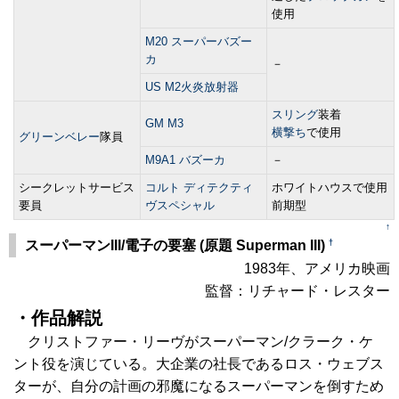
使用
M20 スーパーバズー
カ
－
US M2火炎放射器
スリング
装着
GM M3
横撃ち
で使用
グリーンベレー
隊員
M9A1 バズーカ
－
シークレットサービス
コルト ディテクティ
ホワイトハウスで使用
要員
ヴスペシャル
前期型
↑
†
スーパーマンIII/電子の要塞 (原題 Superman III)
1983年、アメリカ映画
監督：リチャード・レスター
・作品解説
クリストファー・リーヴがスーパーマン/クラーク・ケ
ント役を演じている。大企業の社長であるロス・ウェブス
ターが、自分の計画の邪魔になるスーパーマンを倒すため