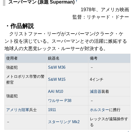
†
スーパーマン (原題 Superman)
1978年、アメリカ映画
監督：リチャード・ドナー
・作品解説
クリストファー・リーヴがスーパーマン/クラーク・ケ
ント役を演じている。スーパーマンとその活躍に嫉妬する
地球人の大悪党レックス・ルーサーが対決する。
使用者
銃器名
備考
強盗犯
S&W M36
－
メトロポリス市警の警
S&W M15
4インチ
察官
AAI M10
減音器
装着
強盗犯
ワルサー P38
－
アメリカ陸軍
兵士
1911
ホルスター
に携行
レックスが遠隔操作す
－
スターリング Mk2
る
↑