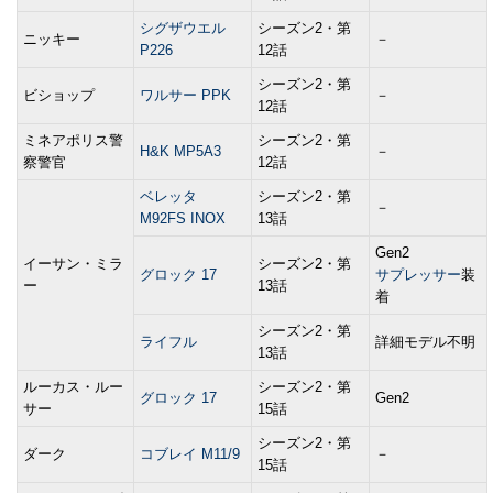
シグザウエル
シーズン2・第
ニッキー
－
P226
12話
シーズン2・第
ビショップ
ワルサー PPK
－
12話
ミネアポリス警
シーズン2・第
H&K MP5A3
－
察警官
12話
ベレッタ
シーズン2・第
－
M92FS INOX
13話
Gen2
イーサン・ミラ
シーズン2・第
グロック 17
サプレッサー
装
ー
13話
着
シーズン2・第
ライフル
詳細モデル不明
13話
ルーカス・ルー
シーズン2・第
グロック 17
Gen2
サー
15話
シーズン2・第
ダーク
コブレイ M11/9
－
15話