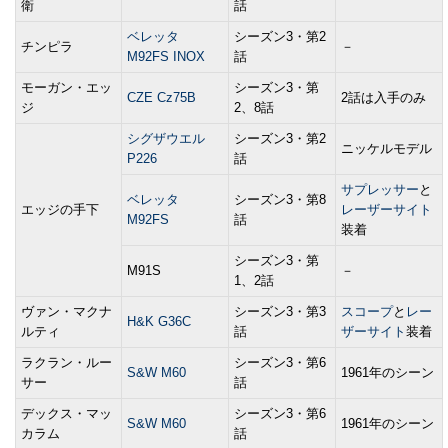
衛
話
ベレッタ
シーズン3・第2
チンピラ
－
M92FS INOX
話
モーガン・エッ
シーズン3・第
CZE Cz75B
2話は入手のみ
ジ
2、8話
シグザウエル
シーズン3・第2
ニッケルモデル
P226
話
サプレッサー
と
ベレッタ
シーズン3・第8
エッジの手下
レーザーサイト
M92FS
話
装着
シーズン3・第
M91S
－
1、2話
ヴァン・マクナ
シーズン3・第3
スコープ
と
レー
H&K G36C
ルティ
話
ザーサイト
装着
ラクラン・ルー
シーズン3・第6
S&W M60
1961年のシーン
サー
話
デックス・マッ
シーズン3・第6
S&W M60
1961年のシーン
カラム
話