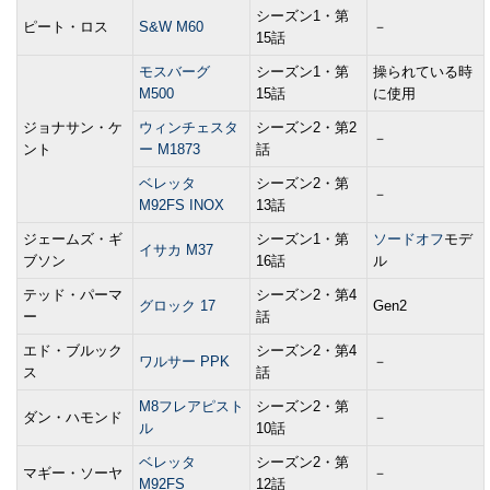
シーズン1・第
ピート・ロス
S&W M60
－
15話
モスバーグ
シーズン1・第
操られている時
M500
15話
に使用
ジョナサン・ケ
ウィンチェスタ
シーズン2・第2
－
ント
ー M1873
話
ベレッタ
シーズン2・第
－
M92FS INOX
13話
ジェームズ・ギ
シーズン1・第
ソードオフ
モデ
イサカ M37
ブソン
16話
ル
テッド・パーマ
シーズン2・第4
グロック 17
Gen2
ー
話
エド・ブルック
シーズン2・第4
ワルサー PPK
－
ス
話
M8フレアピスト
シーズン2・第
ダン・ハモンド
－
ル
10話
ベレッタ
シーズン2・第
マギー・ソーヤ
－
M92FS
12話