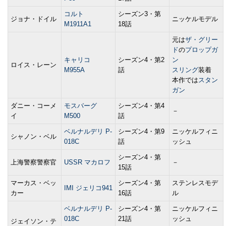
コルト
シーズン3・第
ジョナ・ドイル
ニッケルモデル
M1911A1
18話
元は
ザ・グリー
ド
の
プロップガ
キャリコ
シーズン4・第2
ン
ロイス・レーン
M955A
話
スリング
装着
本作では
スタン
ガン
ダニー・コーメ
モスバーグ
シーズン4・第4
－
イ
M500
話
ベルナルデリ P-
シーズン4・第9
ニッケルフィニ
シャノン・ベル
018C
話
ッシュ
シーズン4・第
上海警察警察官
USSR マカロフ
－
15話
マーカス・ベッ
シーズン4・第
ステンレスモデ
IMI ジェリコ941
カー
16話
ル
ベルナルデリ P-
シーズン4・第
ニッケルフィニ
018C
21話
ッシュ
ジェイソン・テ