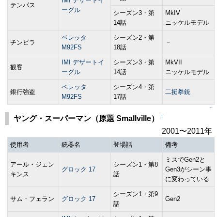
IMI デザートイ
テンパス
ーグル
シーズン3・第
MkIV
14話
ニッケルモデル
ベレッタ
シーズン2・第
チンピラ
－
M92FS
18話
IMI デザートイ
シーズン3・第
MkVII
観客
ーグル
14話
ニッケルモデル
ベレッタ
シーズン4・第
銀行強盗
二挺拳銃
M92FS
17話
↑
†
ヤング・スーパーマン（原題 Smallville）
2001〜2011年
使用者
銃器名
登場話
備考
ミスでGen2と
アール・ジェン
シーズン1・第8
グロック 17
Gen3がシーン事
キンス
話
に変わっている
シーズン1・第9
サム・フェラン
グロック 17
Gen2
話