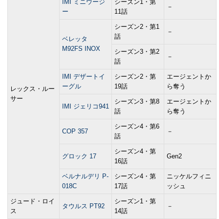
IMI ミニウージ
シーズン1・第
－
ー
11話
シーズン2・第1
－
話
ベレッタ
M92FS INOX
シーズン3・第2
－
話
IMI デザートイ
シーズン2・第
エージェントか
ーグル
19話
ら奪う
レックス・ルー
サー
シーズン3・第8
エージェントか
IMI ジェリコ941
話
ら奪う
シーズン4・第6
COP 357
－
話
シーズン4・第
グロック 17
Gen2
16話
ベルナルデリ P-
シーズン4・第
ニッケルフィニ
018C
17話
ッシュ
ジュード・ロイ
シーズン1・第
タウルス PT92
－
ス
14話