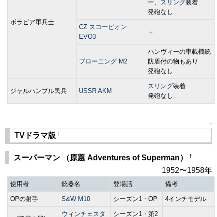
ー
、
スリング
装着
発砲なし
ボラビア軍兵士
CZ スコーピオン
－
EVO3
ハンヴィーの車載機銃
ブローニング M2
防盾付の物もあり
発砲なし
スリング
装着
ジャルハンプル民兵
USSR AKM
発砲なし
↑
†
TVドラマ版
↑
†
スーパーマン （原題 Adventures of Superman）
1952〜1958年
使用者
銃器名
登場話
備考
OPの射手
S&W M10
シーズン1・OP
4インチモデル
ウィンチェスタ
シーズン1・第2