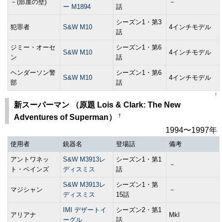
－(部屋の壁)
－
ー M1894
話
シーズン1・第3
犯罪者
S&W M10
4インチモデル
話
ジミー・オーセ
シーズン1・第6
S&W M10
4インチモデル
ン
話
ヘンダーソン警
シーズン1・第6
S&W M10
4インチモデル
部
話
↑
新スーパーマン （原題 Lois & Clark: The New
†
Adventures of Superman）
1994〜1997年
使用者
銃器名
登場話
備考
アントワネッ
S&W M3913レ
シーズン1・第1
－
ト・ベインズ
ディスミス
話
S&W M3913レ
シーズン1・第
マジシャン
－
ディスミス
15話
IMI デザートイ
シーズン2・第1
アリアナ
MkI
ーグル
話