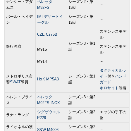
ナンシー・アダ
ベレッタ
シーズン2・第
－
ムス
M92FS
19話
ポール・ヘイデ
IMI デザートイ
シーズン2・第
－
ン
ーグル
19話
ステンレスモデ
CZE Cz75B
ル
シーズン3・第1
銀行強盗
ステンレスモデ
M91S
話
ル
M91R
－
タクティカルラ
メトロポリス市
シーズン3・第1
イト
付き
ハンド
H&K MP5A3
警
SWAT
隊員
話
ガード
ホロサイト
装着
ヘレン・ブライ
ベレッタ
シーズン3・第2
－
ス
M92FS INOX
話
シグザウエル
シーズン3・第2
エッジの手下の
ラナ・ラング
P226
話
物
ライオネルの護
シーズン3・第2
S&W M4006
－