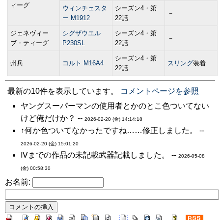
ィーグ
ウィンチェスタ
シーズン4・第
－
ー M1912
22話
ジェネヴィー
シグザウエル
シーズン4・第
－
ブ・ティーグ
P230SL
22話
シーズン4・第
州兵
コルト M16A4
スリング
装着
22話
最新の10件を表示しています。
コメントページを参照
ヤングスーパーマンの使用者とかのとこ色ついてない
けど俺だけか？ --
2026-02-20 (金) 14:14:18
↑何か色ついてなかったですね……修正しました。 --
2026-02-20 (金) 15:01:20
Ⅳまでの作品の未記載武器記載しました。 --
2026-05-08
(金) 00:58:30
お名前: