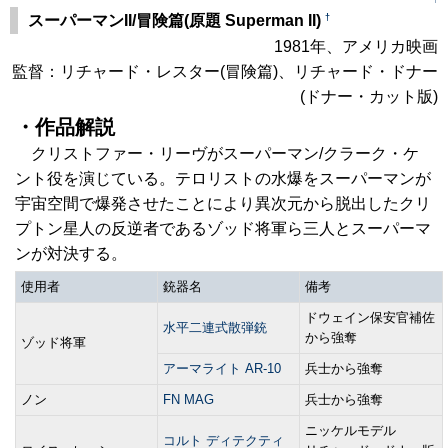
†
スーパーマンII/冒険篇(原題 Superman II)
1981年、アメリカ映画
監督：リチャード・レスター(冒険篇)、リチャード・ドナー
(ドナー・カット版)
・作品解説
クリストファー・リーヴがスーパーマン/クラーク・ケ
ント役を演じている。テロリストの水爆をスーパーマンが
宇宙空間で爆発させたことにより異次元から脱出したクリ
プトン星人の反逆者であるゾッド将軍ら三人とスーパーマ
ンが対決する。
使用者
銃器名
備考
ドウェイン保安官補佐
水平二連式散弾銃
から強奪
ゾッド将軍
アーマライト AR-10
兵士から強奪
ノン
FN MAG
兵士から強奪
ニッケルモデル
コルト ディテクティ