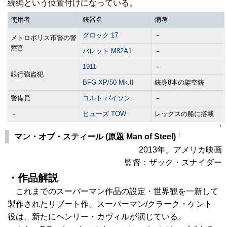
続編という位置付けになっている。
使用者
銃器名
備考
グロック 17
－
メトロポリス市警の警
察官
バレット M82A1
－
1911
－
銀行強盗犯
BFG XP/50 Mk.II
銃身8本の架空銃
警備員
コルト パイソン
－
－
ヒューズ TOW
レックスの船に搭載
↑
†
マン・オブ・スティール (原題 Man of Steel)
2013年、アメリカ映画
監督：ザック・スナイダー
・作品解説
これまでのスーパーマン作品の設定・世界観を一新して
製作されたリブート作。スーパーマン/クラーク・ケント
役は、新たにヘンリー・カヴィルが演じている。