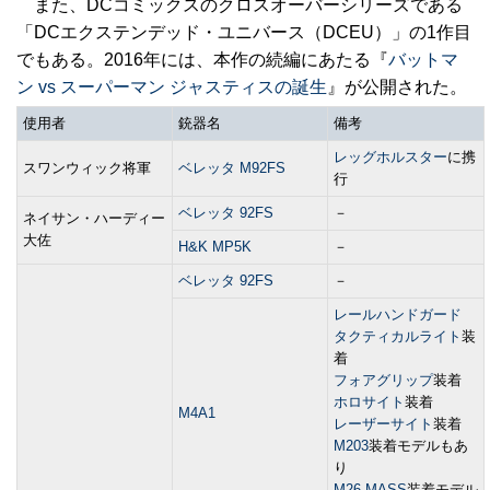
また、DCコミックスのクロスオーバーシリーズである
「DCエクステンデッド・ユニバース（DCEU）」の1作目
でもある。2016年には、本作の続編にあたる『
バットマ
ン vs スーパーマン ジャスティスの誕生
』が公開された。
使用者
銃器名
備考
レッグホルスター
に携
スワンウィック将軍
ベレッタ M92FS
行
ベレッタ 92FS
－
ネイサン・ハーディー
大佐
H&K MP5K
－
ベレッタ 92FS
－
レールハンドガード
タクティカルライト
装
着
フォアグリップ
装着
ホロサイト
装着
M4A1
レーザーサイト
装着
M203
装着モデルもあ
り
M26 MASS
装着モデル