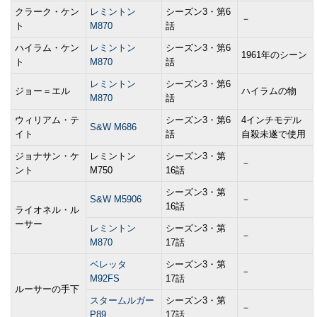
クラーク・ケン
レミントン
シーズン3・第6
－
ト
M870
話
ハイラム・ケン
レミントン
シーズン3・第6
1961年のシーン
ト
M870
話
レミントン
シーズン3・第6
ジョー＝エル
ハイラムの物
M870
話
ウィリアム・テ
シーズン3・第6
4インチモデル
S&W M686
イト
話
自殺未遂で使用
ジョナサン・ケ
レミントン
シーズン3・第
－
ント
M750
16話
シーズン3・第
S&W M5906
－
16話
ライオネル・ル
ーサー
レミントン
シーズン3・第
－
M870
17話
ベレッタ
シーズン3・第
－
M92FS
17話
ルーサーの手下
スタームルガー
シーズン3・第
－
P89
17話