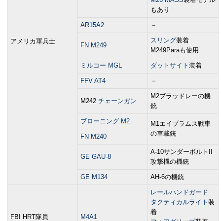
もあり
AR15A2
－
スリング
装着
アメリカ軍兵士
FN M249
M249Paraも使用
ミルコー MGL
ダットサイト
装着
FFV AT4
－
M2ブラッドレーの機
M242
チェーンガン
銃
ブローニング M2
M1エイブラムス戦車
の車載銃
FN M240
A-10サンダーボルトII
GE GAU-8
攻撃機の機銃
GE M134
AH-6の機銃
レールハンドガード
タクティカルライト
装
着
FBI HRT隊員
M4A1