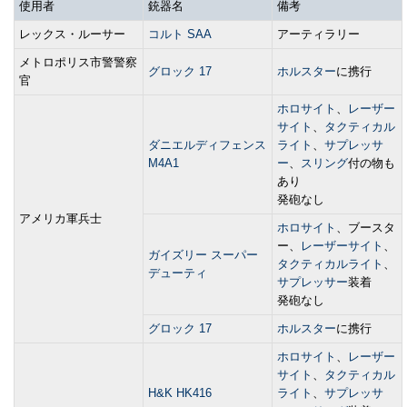
使用者
銃器名
備考
レックス・ルーサー
コルト SAA
アーティラリー
メトロポリス市警警察
グロック 17
ホルスター
に携行
官
ホロサイト
、
レーザー
サイト
、
タクティカル
ダニエルディフェンス
ライト
、
サプレッサ
M4A1
ー
、
スリング
付の物も
あり
発砲なし
アメリカ軍兵士
ホロサイト
、ブースタ
ー、
レーザーサイト
、
ガイズリー スーパー
タクティカルライト
、
デューティ
サプレッサー
装着
発砲なし
グロック 17
ホルスター
に携行
ホロサイト
、
レーザー
サイト
、
タクティカル
H&K HK416
ライト
、
サプレッサ