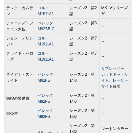
デレク・カムデ
コルト
シーズン2・第2
MK.IVシリーズ
ン
M1911A1
話
70
チャールズ・フ
ベレッタ
シーズン2・第6
－
ェイン大佐
M92SB-C
話
ジョン・デリン
コルト
シーズン2・第7
－
ジャー
M1911A1
話
クライド・バロ
コルト
シーズン2・第7
－
ーズ
M1911A1
話
サプレッサー
、
ダイアナ・スト
ベレッタ
シーズン2・第
レッドドットサ
ライド
M92FS
14話
イト
、
レーザー
サイト
装着
ベレッタ
シーズン2・第
病院の警備員
－
M92FS
14話
ベレッタ
シーズン2・第
司令官
－
M92FS
16話
シーズン2・第
ツートンカラー
18話