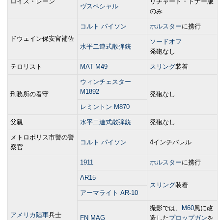
ロイス・レーン
リチャード・ドナー版
ヴスペシャル
のみ
コルト パイソン
ホルスター
に携行
ドウェイン保安官補佐
ソードオフ
水平二連式散弾銃
発砲なし
テロリスト
MAT M49
スリング
装着
ウィンチェスター
M1892
刑務所の看守
発砲なし
レミントン M870
父親
水平二連式散弾銃
発砲なし
メトロポリス市警の警
コルト パイソン
4インチバレル
察官
1911
ホルスター
に携行
AR15
スリング
装着
アーマライト AR-10
撮影では、
M60
風に改
アメリカ陸軍
兵士
FN MAG
造した
プロップガン
を