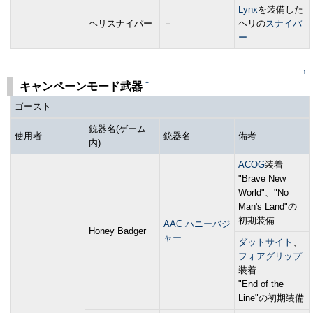
Lynx
を装備した
ヘリスナイパー
－
ヘリの
スナイパ
ー
↑
†
キャンペーンモード武器
ゴースト
銃器名(ゲーム
使用者
銃器名
備考
内)
ACOG
装着
"Brave New
World"、"No
Man's Land"の
初期装備
AAC ハニーバジ
Honey Badger
ャー
ダットサイト
、
フォアグリップ
装着
"End of the
Line"の初期装備