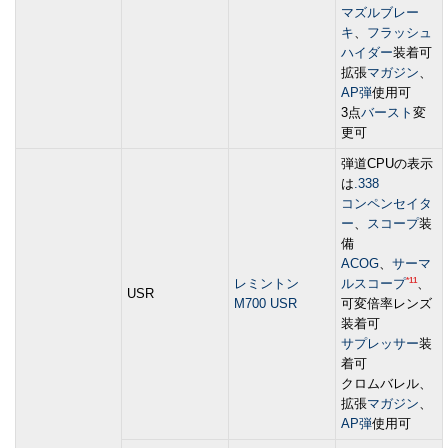
マズルブレー
キ
、
フラッシュ
ハイダー
装着可
拡張
マガジン
、
AP弾
使用可
3点
バースト
変
更可
弾道CPUの表示
は
.338
コンペンセイタ
ー
、
スコープ
装
備
ACOG
、
サーマ
*11
レミントン
ルスコープ
、
USR
M700 USR
可変倍率レンズ
装着可
サプレッサー
装
着可
クロムバレル、
拡張
マガジン
、
AP弾
使用可