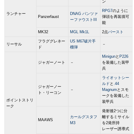
ン
RPG7
のように
ランチャー
DNAG パンツァ
Panzerfaust
弾頭を再装填可
ーファウストIII
能
MK32
MGL Mk1L
2点
バースト
フラググレネー
US M67破片手
リーサル
－
ド
榴弾
Minigun
と
P226
ジャガーノート
－
を装備した装甲
兵
ライオットシー
ルド
と
.44
ジャガーノー
－
Magnum
とスモ
ト・リーコン
ークを装備した
ポイントストリ
装甲兵
ーク
発射後2つに分
カールグスタフ
離するミサイル
MAAWS
M3
を2発所持
レーザー誘導式