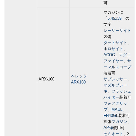
可
マガジンに
「
5.45x39
」の
文字
レーザーサイト
装備
ダットサイト
、
ホロサイト
、
ACOG
、
マグニ
ファイヤー
、
サ
ーマルスコープ
装着可
ベレッタ
ARX-160
サプレッサー
、
ARX160
マズルブレー
キ
、
フラッシュ
ハイダー
装着可
フォアグリッ
プ
、
MAUL
、
FN40GL
装着可
拡張
マガジン
、
AP弾
使用可
セミオート
、3