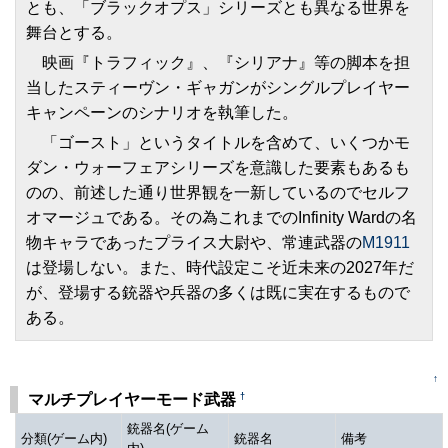
とも、「ブラックオプス」シリーズとも異なる世界を
舞台とする。
映画『トラフィック』、『シリアナ』等の脚本を担
当したスティーヴン・ギャガンがシングルプレイヤー
キャンペーンのシナリオを執筆した。
「ゴースト」というタイトルを含めて、いくつかモ
ダン・ウォーフェアシリーズを意識した要素もあるも
のの、前述した通り世界観を一新しているのでセルフ
オマージュである。その為これまでのInfinity Wardの名
物キャラであったプライス大尉や、常連武器の
M1911
は登場しない。また、時代設定こそ近未来の2027年だ
が、登場する銃器や兵器の多くは既に実在するもので
ある。
↑
†
マルチプレイヤーモード武器
銃器名(ゲーム
分類(ゲーム内)
銃器名
備考