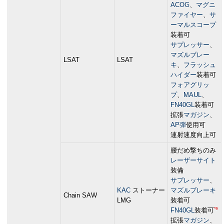
ACOG
、
マグニ
ファイヤー
、
サ
ーマルスコープ
装着可
サプレッサー
、
マズルブレー
LSAT
LSAT
キ
、
フラッシュ
ハイダー
装着可
フォアグリッ
プ
、
MAUL
、
FN40GL
装着可
拡張
マガジン
、
AP弾
使用可
連射速度向上可
腰だめ撃ちのみ
レーザーサイト
装備
サプレッサー
、
KAC
ストーナー
マズルブレーキ
Chain SAW
LMG
装着可
*9
FN40GL
装着可
拡張
マガジン
、