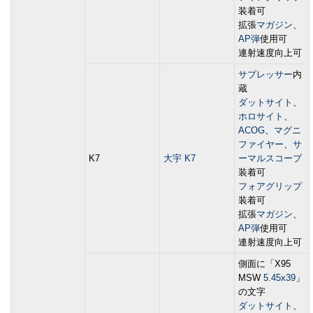
装着可
拡張
マガジン
、
AP弾
使用可
連射速度向上可
サプレッサー
内
蔵
ダットサイト
、
ホロサイト
、
ACOG
、
マグニ
ファイヤー
、
サ
K7
大宇 K7
ーマルスコープ
装着可
フォアグリップ
装着可
拡張
マガジン
、
AP弾
使用可
連射速度向上可
側面に「X95
MSW
5.45x39
」
の文字
ダットサイト
、