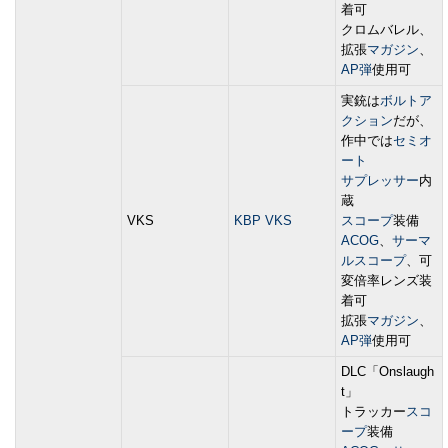
着可
クロムバレル、
拡張
マガジン
、
AP弾
使用可
実銃は
ボルトア
クション
だが、
作中では
セミオ
ート
サプレッサー
内
蔵
VKS
KBP VKS
スコープ
装備
ACOG
、
サーマ
ルスコープ
、可
変倍率レンズ装
着可
拡張
マガジン
、
AP弾
使用可
DLC「Onslaugh
t」
トラッカー
スコ
ープ
装備