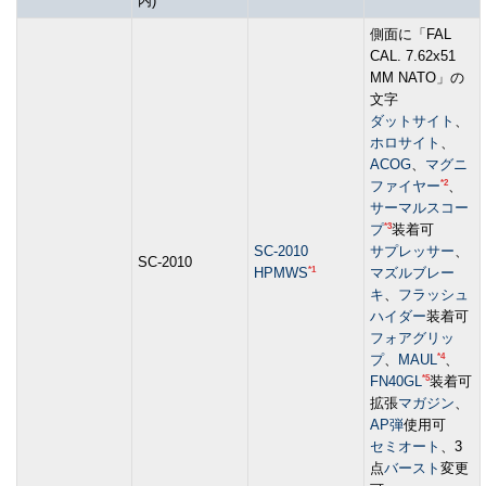
内)
側面に「FAL
CAL. 7.62x51
MM NATO」の
文字
ダットサイト
、
ホロサイト
、
ACOG
、
マグニ
*2
ファイヤー
、
サーマルスコー
*3
プ
装着可
SC-2010
サプレッサー
、
SC-2010
*1
HPMWS
マズルブレー
キ
、
フラッシュ
ハイダー
装着可
フォアグリッ
*4
プ
、
MAUL
、
*5
FN40GL
装着可
拡張
マガジン
、
AP弾
使用可
セミオート
、3
点
バースト
変更