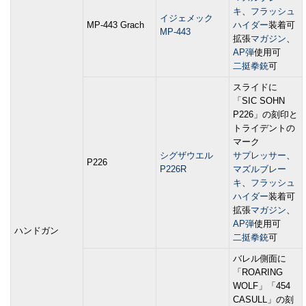
キ
、
フラッシュ
イジェメック
MP-443 Grach
ハイダー
装着可
MP-443
拡張
マガジン
、
AP弾
使用可
二挺拳銃
可
スライドに
「SIC SOHN
P226」の刻印と
トライデントの
マーク
シグザウエル
サプレッサー
、
P226
P226R
マズルブレー
キ
、
フラッシュ
ハイダー
装着可
拡張
マガジン
、
AP弾
使用可
ハンドガン
二挺拳銃
可
バレル側面に
「ROARING
WOLF」「454
CASULL」の刻