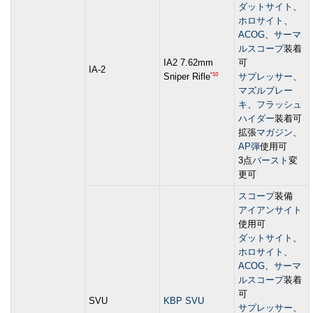
ダットサイト
、
ホロサイト
、
ACOG
、
サーマ
ルスコープ
装着
IA2 7.62mm
可
IA-2
*10
Sniper Rifle
サプレッサー
、
マズルブレー
キ
、
フラッシュ
ハイダー
装着可
拡張
マガジン
、
AP弾
使用可
3点
バースト
変
更可
スコープ
装備
アイアンサイト
使用可
ダットサイト
、
ホロサイト
、
ACOG
、
サーマ
ルスコープ
装着
可
SVU
KBP SVU
サプレッサー
、