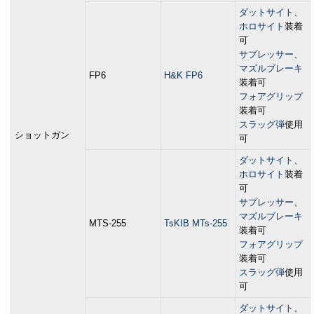
ダットサイト
、
ホロサイト
装着
可
サプレッサー
、
マズルブレーキ
FP6
H&K FP6
装着可
フォアグリップ
装着可
スラッグ弾
使用
ショットガン
可
ダットサイト
、
ホロサイト
装着
可
サプレッサー
、
マズルブレーキ
MTS-255
TsKIB MTs-255
装着可
フォアグリップ
装着可
スラッグ弾
使用
可
ダットサイト
、