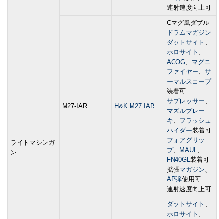
連射速度向上可
Cマグ風ダブル
ドラムマガジン
ダットサイト
、
ホロサイト
、
ACOG
、
マグニ
ファイヤー
、
サ
ーマルスコープ
装着可
サプレッサー
、
M27-IAR
H&K M27 IAR
マズルブレー
キ
、
フラッシュ
ハイダー
装着可
フォアグリッ
ライトマシンガ
プ
、
MAUL
、
ン
FN40GL
装着可
拡張
マガジン
、
AP弾
使用可
連射速度向上可
ダットサイト
、
ホロサイト
、