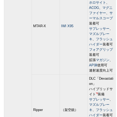
ホロサイト
、
ACOG
、
マグニ
ファイヤー
、
サ
ーマルスコープ
装着可
MTAR-X
IWI X95
サプレッサー
、
マズルブレー
キ
、
フラッシュ
ハイダー
装着可
フォアグリップ
装着可
拡張
マガジン
、
AP弾
使用可
連射速度向上可
DLC「Devastati
on」
ハイブリッドサ
*8
イト
装備
サプレッサー
、
マズルブレー
Ripper
（架空銃）
キ
、
フラッシュ
ハイダー
装着可