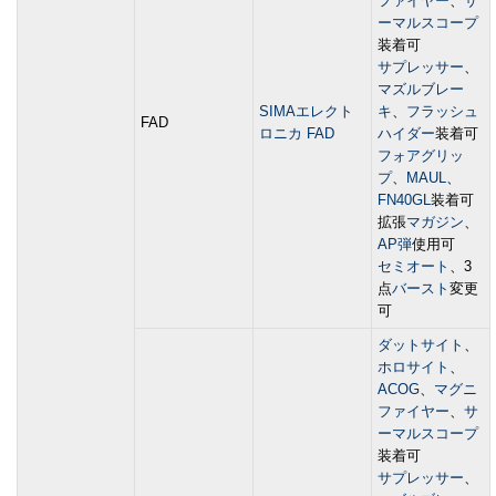
ファイヤー
、
サ
ーマルスコープ
装着可
サプレッサー
、
マズルブレー
SIMAエレクト
キ
、
フラッシュ
FAD
ロニカ FAD
ハイダー
装着可
フォアグリッ
プ
、
MAUL
、
FN40GL
装着可
拡張
マガジン
、
AP弾
使用可
セミオート
、3
点
バースト
変更
可
ダットサイト
、
ホロサイト
、
ACOG
、
マグニ
ファイヤー
、
サ
ーマルスコープ
装着可
サプレッサー
、