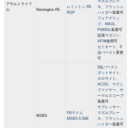
マズルブレー
アサルトライフ
レミントン R5
キ
、
フラッシュ
ル
Remington R5
RGP
ハイダー
装着可
フォアグリッ
プ
、
MAUL
、
FN40GL
装着可
拡張
マガジン
、
AP弾
使用可
セミオート
、3
点
バースト
変更
可
3点
バースト
ダットサイト
、
ホロサイト
、
ACOG
、
マグニ
ファイヤー
、
サ
ーマルスコープ
装着可
サプレッサー
、
FBラドム
マズルブレー
MSBS
MSBS-5.56B
キ
、
フラッシュ
ハイダー
装着可