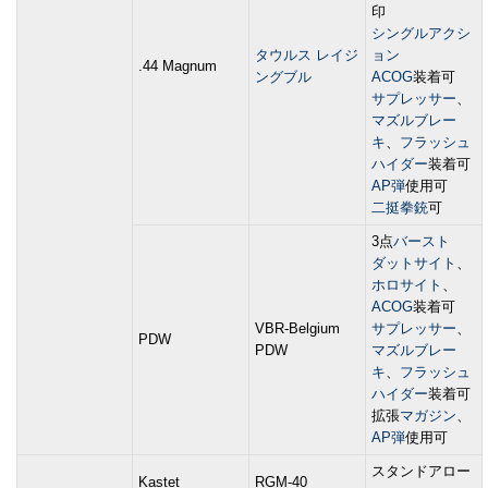
印
シングルアクシ
タウルス レイジ
ョン
.44 Magnum
ングブル
ACOG
装着可
サプレッサー
、
マズルブレー
キ
、
フラッシュ
ハイダー
装着可
AP弾
使用可
二挺拳銃
可
3点
バースト
ダットサイト
、
ホロサイト
、
ACOG
装着可
VBR-Belgium
サプレッサー
、
PDW
PDW
マズルブレー
キ
、
フラッシュ
ハイダー
装着可
拡張
マガジン
、
AP弾
使用可
スタンドアロー
Kastet
RGM-40