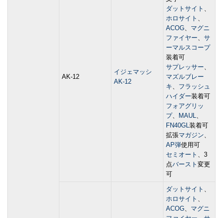
ダットサイト
、
ホロサイト
、
ACOG
、
マグニ
ファイヤー
、
サ
ーマルスコープ
装着可
サプレッサー
、
イジェマッシ
AK-12
マズルブレー
AK-12
キ
、
フラッシュ
ハイダー
装着可
フォアグリッ
プ
、
MAUL
、
FN40GL
装着可
拡張
マガジン
、
AP弾
使用可
セミオート
、3
点
バースト
変更
可
ダットサイト
、
ホロサイト
、
ACOG
、
マグニ