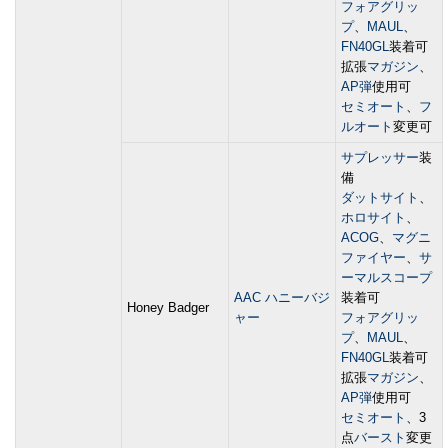
フォアグリッ
プ
、
MAUL
、
FN40GL
装着可
拡張
マガジン
、
AP弾
使用可
セミオート
、
フ
ルオート
変更可
サプレッサー
装
備
ダットサイト
、
ホロサイト
、
ACOG
、
マグニ
ファイヤー
、
サ
ーマルスコープ
AAC ハニーバジ
装着可
Honey Badger
ャー
フォアグリッ
プ
、
MAUL
、
FN40GL
装着可
拡張
マガジン
、
AP弾
使用可
セミオート
、3
点
バースト
変更