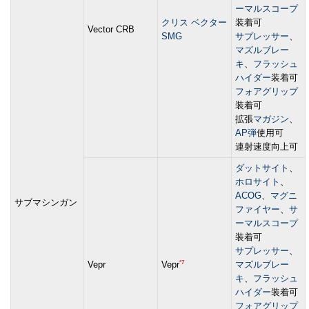
ーマルスコープ
クリス ベクター
装着可
Vector CRB
SMG
サプレッサー
、
マズルブレー
キ
、
フラッシュ
ハイダー
装着可
フォアグリップ
装着可
拡張
マガジン
、
AP弾
使用可
連射速度向上可
ダットサイト
、
ホロサイト
、
ACOG
、
マグニ
サブマシンガン
ファイヤー
、
サ
ーマルスコープ
装着可
サプレッサー
、
*7
Vepr
Vepr
マズルブレー
キ
、
フラッシュ
ハイダー
装着可
フォアグリップ