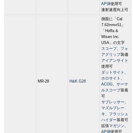
AP弾
使用可
連射速度向上可
側面に「Cal.
7.62mmx51」
「Hoffa &
Wisen Inc.
USA」の文字
スコープ
、
フォ
アグリップ
装備
アイアンサイト
使用可
ダットサイト
、
ホロサイト
、
MR-28
H&K G28
ACOG
、
サーマ
ルスコープ
装着
可
サプレッサー
、
マズルブレー
キ
、
フラッシュ
ハイダー
装着可
拡張
マガジン
、
AP弾
使用可