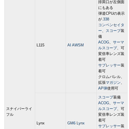
排莢口が左側面
にもある
弾道CPUの表示
が
.338
コンペンセイタ
ー
、
スコープ
装
備
ACOG
、
サーマ
L115
AI AWSM
ルスコープ
、可
変倍率レンズ装
着可
サプレッサー
装
着可
クロムバレル、
拡張
マガジン
、
AP弾
使用可
スコープ
装備
ACOG
、
サーマ
スナイパーライ
ルスコープ
、可
フル
変倍率レンズ装
着可
Lynx
GM6 Lynx
サプレッサー
装