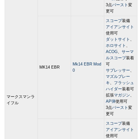
3点
バースト
変
更可
スコープ
装備
アイアンサイト
使用可
ダットサイト
、
ホロサイト
、
ACOG
、
サーマ
ルスコープ
装着
Mk14 EBR Mod
可
MK14 EBR
0
サプレッサー
、
マズルブレー
キ
、
フラッシュ
ハイダー
装着可
拡張
マガジン
、
マークスマンラ
AP弾
使用可
イフル
3点
バースト
変
更可
スコープ
装備
アイアンサイト
使用可