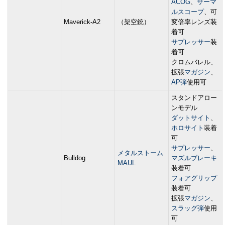
ACOG
、
サーマ
ルスコープ
、可
Maverick-A2
（架空銃）
変倍率レンズ装
着可
サプレッサー
装
着可
クロムバレル、
拡張
マガジン
、
AP弾
使用可
スタンドアロー
ンモデル
ダットサイト
、
ホロサイト
装着
可
サプレッサー
、
メタルストーム
Bulldog
マズルブレーキ
MAUL
装着可
フォアグリップ
装着可
拡張
マガジン
、
スラッグ弾
使用
可