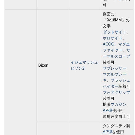
可
側面に
「9x18MM」の
文字
ダットサイト
、
ホロサイト
、
ACOG
、
マグニ
ファイヤー
、
サ
ーマルスコープ
イジェマッシュ
装着可
Bizon
ビゾン2
サプレッサー
、
マズルブレー
キ
、
フラッシュ
ハイダー
装着可
フォアグリップ
装着可
拡張
マガジン
、
AP弾
使用可
連射速度向上可
タングステン製
AP弾
を使用