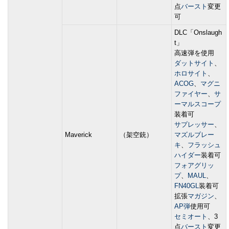
点
バースト
変更
可
DLC「Onslaugh
t」
高速弾を使用
ダットサイト
、
ホロサイト
、
ACOG
、
マグニ
ファイヤー
、
サ
ーマルスコープ
装着可
サプレッサー
、
Maverick
（架空銃）
マズルブレー
キ
、
フラッシュ
ハイダー
装着可
フォアグリッ
プ
、
MAUL
、
FN40GL
装着可
拡張
マガジン
、
AP弾
使用可
セミオート
、3
点
バースト
変更