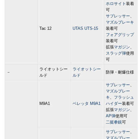
ホロサイト
装着
可
サプレッサー
、
マズルブレーキ
Tac 12
UTAS UTS-15
装着可
フォアグリップ
装着可
拡張
マガジン
、
スラッグ弾
使用
可
ライオットシー
ライオットシー
－
防弾・耐爆仕様
ルド
ルド
サプレッサー
、
マズルブレー
キ
、
フラッシュ
M9A1
ベレッタ M9A1
ハイダー
装着可
拡張
マガジン
、
AP弾
使用可
二挺拳銃
可
サプレッサー
、
マズルブレー