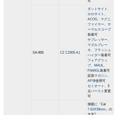
可
ダットサイト
、
ホロサイト
、
ACOG
、
マグニ
ファイヤー
、
サ
ーマルスコープ
装着可
サプレッサー
、
マズルブレー
キ
、
フラッシュ
SA-805
CZ CZ805 A1
ハイダー
装着可
フォアグリッ
プ
、
MAUL
、
FN40GL
装着可
拡張
マガジン
、
AP弾
使用可
セミオート
、3
点
バースト
変更
可
側面に「Cal
7.62X39mm
」の
*6
文字