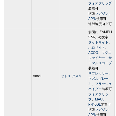
フォアグリップ
装着可
拡張
マガジン
、
AP弾
使用可
連射速度向上可
側面に「AMELI
5.56」の文字
ダットサイト
、
ホロサイト
、
ACOG
、
マグニ
ファイヤー
、
サ
ーマルスコープ
装着可
サプレッサー
、
Ameli
セトメ アメリ
マズルブレー
キ
、
フラッシュ
ハイダー
装着可
フォアグリッ
プ
、
MAUL
、
FN40GL
装着可
拡張
マガジン
、
AP弾
使用可