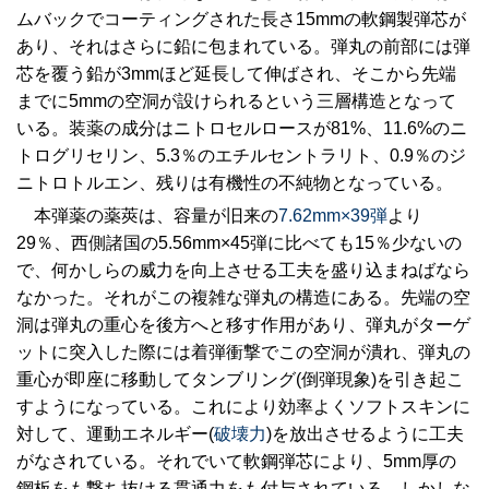
ムバックでコーティングされた長さ15mmの軟鋼製弾芯が
あり、それはさらに鉛に包まれている。弾丸の前部には弾
芯を覆う鉛が3mmほど延長して伸ばされ、そこから先端
までに5mmの空洞が設けられるという三層構造となって
いる。装薬の成分はニトロセルロースが81%、11.6%のニ
トログリセリン、5.3％のエチルセントラリト、0.9％のジ
ニトロトルエン、残りは有機性の不純物となっている。
本弾薬の薬莢は、容量が旧来の
7.62mm×39弾
より
29％、西側諸国の5.56mm×45弾に比べても15％少ないの
で、何かしらの威力を向上させる工夫を盛り込まねばなら
なかった。それがこの複雑な弾丸の構造にある。先端の空
洞は弾丸の重心を後方へと移す作用があり、弾丸がターゲ
ットに突入した際には着弾衝撃でこの空洞が潰れ、弾丸の
重心が即座に移動してタンブリング(倒弾現象)を引き起こ
すようになっている。これにより効率よくソフトスキンに
対して、運動エネルギー(
破壊力
)を放出させるように工夫
がなされている。それでいて軟鋼弾芯により、5mm厚の
鋼板をも撃ち抜ける貫通力をも付与されている。しかしな