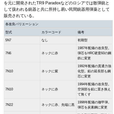
を元に開発されたTR9 Paradoxなどのロシアでは散弾銃と
して扱われる銃器と共に所持し易い民間銃器用弾薬として
販売されている。
各改良バリエーション
型式
カラーコード
備考
5N7
なし
初期型
1987年配備の改良型。
7N6
ネックに赤
弾芯をHRC硬度60の鋼
鉄に変更
1992年配備の貫通力強
7N10
ネックに紫
化型。鉛の延長部も鋼
芯に変更
1994年配備の改良型。
7N10
ネックに赤
空洞部を鉛に置き換え
て無くす
1998年配備の徹甲弾。
7N22
ネックに赤、先端に黒
弾芯を炭素鋼に変更