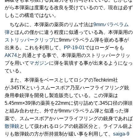
がら本弾薬は度重なる改良を受けているので、現在は必ず
しもこの構造ではない。
ちなみに、本弾薬の薬莢のリム寸法は
9mmパラベラム
弾
とほんの僅かに違う程度に似通っている為、本弾薬用の
ストリッパークリップ
に9mmパラベラム弾を嵌める事が
出来る。これを利用して、
PP-19-01
ではローダーをも
AK74
と共通とする事で、本弾薬用のストリッパークリッ
プを用いて
マガジン
に弾を装填する事が出来るようになっ
ている。
また、本弾薬をベースとしてロシアのTechkrim社
が.345TKというスムースボア乃至ハーフライフリング銃
身用拳銃弾を開発し製造販売している。この弾薬は
5.45mm×39弾の薬莢を22mmに切り詰めて.345口径の弾頭
と組み合わせた、外寸が9mmパラベラム弾と似通った弾
薬で、スムースボアかハーフライフリングの銃身であれば
散弾銃
として扱われるロシアの銃器区分と、ライフル銃よ
りも散弾銃の方が所持規制が緩い事を利用して、
saiga-9