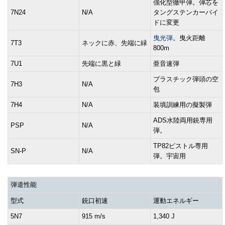
強化型徹甲弾。弾芯を
7N24
N/A
タングステンカーバイ
ドに変更
曳光弾
。曳火距離
7T3
ネックに赤、先端に緑
800m
7U1
先端に黒と緑
亜音速弾
プラスチック弾頭の空
7H3
N/A
包
7H4
N/A
装填訓練用の擬製弾
ADS水陸両用銃専用
PSP
N/A
弾。
TP82ピストル専用
SN-P
N/A
弾。宇宙用
弾道性能
型式
銃口初速
運動エネルギー
5N7
915 m/s
1,340 J