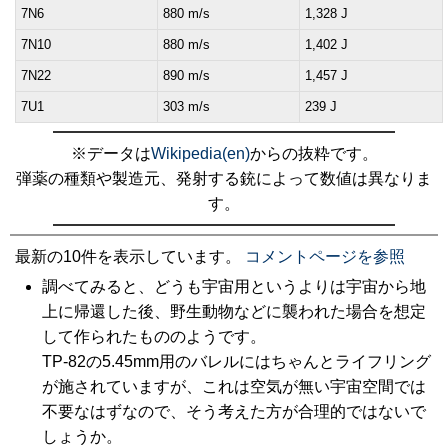
7N6
880 m/s
1,328 J
7N10
880 m/s
1,402 J
7N22
890 m/s
1,457 J
7U1
303 m/s
239 J
※データは
Wikipedia(en)
からの抜粋です。
弾薬の種類や製造元、発射する銃によって数値は異なりま
す。
最新の10件を表示しています。
コメントページを参照
調べてみると、どうも宇宙用というよりは宇宙から地
上に帰還した後、野生動物などに襲われた場合を想定
して作られたもののようです。
TP-82の5.45mm用のバレルにはちゃんとライフリング
が施されていますが、これは空気が無い宇宙空間では
不要なはずなので、そう考えた方が合理的ではないで
しょうか。