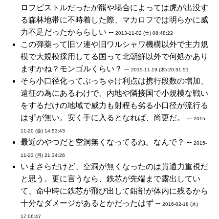
ロフピストルだったが羆や場合によっては虎が出没す
る森林地帯に不時着した際、マカロフでは明らかに威
力不足だったかららしい --
2013-11-02 (土) 08:48:22
この弾薬って旧ソ連や旧ワルシャワ機構以外で主力規
模で大規模採用してる国って北朝鮮以外で何処かあり
ますかね？モンゴルくらい？ --
2015-11-19 (木) 20:31:51
そら小口径化ってぶっちゃけ利点は携行段数の増加、
遠征の為にあるわけで、内地や隣接国で小規模な戦い
をするだけの地域で威力も射程も劣る小口径が流行る
はずが無い。安く手に入るとなれば、尚更だ。 --
2015-
11-20 (金) 14:53:43
最近のやつだと空洞無くなってるね。なんで？ --
2015-
11-23 (月) 21:34:26
いまさらだけど、空洞が無くなったのは貫通力重視だ
と思う。更に言うなら、鉄芯が先端まで露出してい
て、命中時に鉄芯が飛び出して鉛部が体内に残るから
十分なダメージがあるとかだったはず --
2016-02-18 (木)
17:06:47