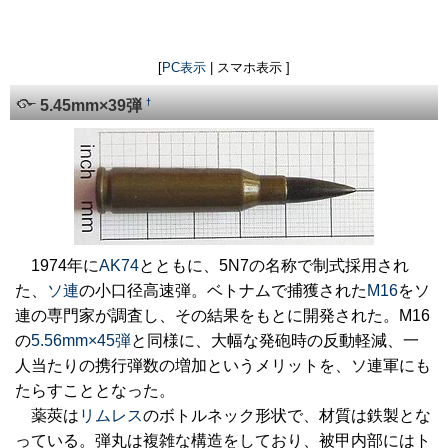
[
PC表示
| スマホ表示 ]
†
5.45mm×39弾
1974年に
AK74
とともに、5N7の名称で制式採用され
た、
ソ連
の小口径高速弾。ベトナムで捕獲された
M16
をソ
連の専門家が調査し、その結果をもとに開発された。M16
の
5.56mm×45弾
と同様に、大幅な発砲時の反動軽減、一
人当たりの携行弾数の増加というメリットを、ソ連軍にも
たらすこととなった。
薬莢は
リムレス
のボトルネック形状で、材質は鉄製とな
っている。弾丸は複雑な構造をしており、被甲内部にはト