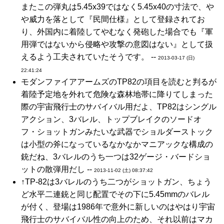
またこの弾丸は5.45x39ではなく5.45x40の寸法で、や
や威力を落として『民間仕様』として登録されてお
り、外国内に着陸してやむなく発砲した場合でも『軍
用弾ではないから侵略や攻撃の意図はない』として扱
えるよう工夫されていたそうです。 --
2013-03-17 (日)
22:41:24
モダンファイアアームズのTP82の項目を読むと判るが
着陸予定地を外れて危険な森林地帯に降りてしまった
際の宇宙飛行士のサバイバル用だよ、TP82はシングル
アクション、3バレル、トップブレイクのソードオ
フ・ショットガンみたいな武器でショルダーストック
は小型の斧になっているなかなかマニアックな構成の
銃だね、3バレルのうち一つは32ゲージ・バードショ
ットの散弾用だし --
2013-11-02 (土) 08:37:42
↑TP-82は3バレルのうち二つがショットガン、ちょう
ど水平二連銃と同じ配置でその下に5.45mmのバレル
が付く、登場は1986年で意外に新しいのはやはり宇宙
飛行士のサバイバル性の向上のため、それ以前はマカ