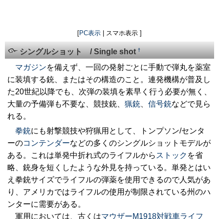
[
PC表示
| スマホ表示 ]
†
シングルショット / Single shot
マガジン
を備えず、一回の発射ごとに手動で弾丸を薬室
に装填する銃、またはその構造のこと。連発機構が普及し
た20世紀以降でも、次弾の装填を素早く行う必要が無く、
大量の予備弾も不要な、競技銃、
猟銃
、
信号銃
などで見ら
れる。
拳銃
にも射撃競技や狩猟用として、トンプソン/センタ
ーの
コンテンダー
などの多くのシングルショットモデルが
ある。これは単発中折れ式のライフルから
ストック
を省
略、銃身を短くしたような外見を持っている。単発とはい
え拳銃サイズでライフルの弾薬を使用できるので人気があ
り、アメリカではライフルの使用が制限されている州のハ
ンターに需要がある。
軍用においては、古くは
マウザーM1918対戦車ライフ