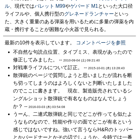
ル
、現代では
バレット M99
や
ゲパード M1
といった大口径
ライフルや、個人携行型の
グレネードランチャー
といっ
た、大きく重量のある弾薬を用いるために多量の弾薬を内
蔵・携行することが困難な小火器で見られる。
最新の10件を表示しています。
コメントページを参照
不自然な句読点位置、タイプミス、表現があったので
修正してみました。 --
2010-09-04 (土) 09:21:40
対戦車ライフルについて訂正。 --
2015-10-01 (木) 13:28:43
散弾銃のページで質問しようと思いましたが流れを断
ち切ってしまうのはよろしくないと判断いたしました
のでここに書きます。 現在、製造販売されているシ
ングルショット散弾銃で有名なものはなんでしょう
か？ --
2016-03-03 (木) 03:54:08
うーん、二連式散弾銃と同じでどこが作っても似たよ
うなものなので、性能や作りの面でどこが有名という
感じではないですね。強いて言うならH&Rのトッパー
とかパードナーとかその辺でしょうか。今時では一番