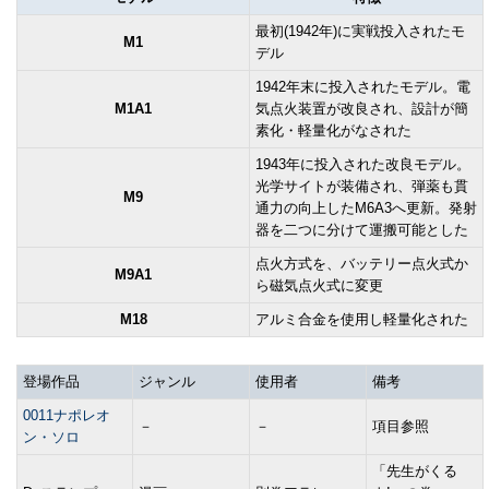
最初(1942年)に実戦投入されたモ
M1
デル
1942年末に投入されたモデル。電
M1A1
気点火装置が改良され、設計が簡
素化・軽量化がなされた
1943年に投入された改良モデル。
光学サイトが装備され、弾薬も貫
M9
通力の向上したM6A3へ更新。発射
器を二つに分けて運搬可能とした
点火方式を、バッテリー点火式か
M9A1
ら磁気点火式に変更
M18
アルミ合金を使用し軽量化された
登場作品
ジャンル
使用者
備考
0011ナポレオ
－
－
項目参照
ン・ソロ
「先生がくる