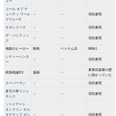
ォー
コール オブ デ
ューティ ワール
－
－
項目参照
ドウォーII
サガシリーズ
－
－
項目参照
ザ・パシフィッ
－
－
項目参照
ク
地獄のヒーロー
映画
ベトナム兵
M9A1
シティーハンタ
－
－
項目参照
ー
東軍武器庫の壁
死島戦線EX
漫画
－
に掛かっていた
スーパーマン
－
－
項目参照
蒼天の拳リジェ
－
－
項目参照
ネシス
ソードアート・
オンライン オル
タナティブ ガン
－
－
項目参照