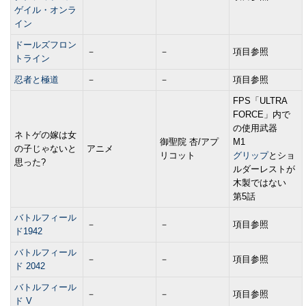
ゲイル・オンラ
イン
ドールズフロン
－
－
項目参照
トライン
忍者と極道
－
－
項目参照
FPS「ULTRA
FORCE」内で
の使用武器
ネトゲの嫁は女
御聖院 杏/アプ
M1
の子じゃないと
アニメ
リコット
グリップ
とショ
思った?
ルダーレストが
木製ではない
第5話
バトルフィール
－
－
項目参照
ド1942
バトルフィール
－
－
項目参照
ド 2042
バトルフィール
－
－
項目参照
ド V