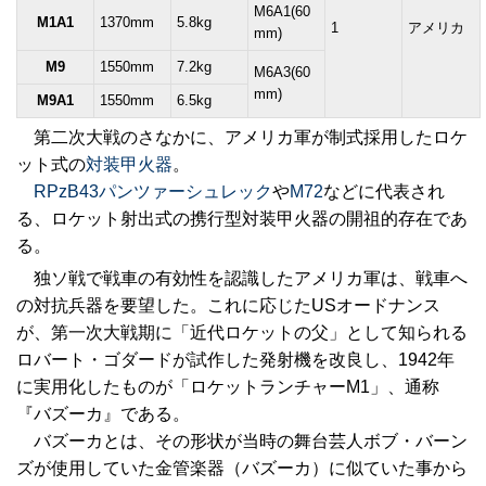
M6A1(60
M1A1
1370mm
5.8kg
1
アメリカ
mm)
M9
1550mm
7.2kg
M6A3(60
mm)
M9A1
1550mm
6.5kg
第二次大戦のさなかに、アメリカ軍が制式採用したロケ
ット式の
対装甲火器
。
RPzB43パンツァーシュレック
や
M72
などに代表され
る、ロケット射出式の携行型対装甲火器の開祖的存在であ
る。
独ソ戦で戦車の有効性を認識したアメリカ軍は、戦車へ
の対抗兵器を要望した。これに応じたUSオードナンス
が、第一次大戦期に「近代ロケットの父」として知られる
ロバート・ゴダードが試作した発射機を改良し、1942年
に実用化したものが「ロケットランチャーM1」、通称
『バズーカ』である。
バズーカとは、その形状が当時の舞台芸人ボブ・バーン
ズが使用していた金管楽器（バズーカ）に似ていた事から