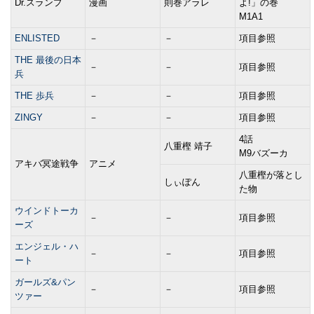
Dr.スランプ
漫画
則巻アラレ
よ!」の巻
M1A1
ENLISTED
－
－
項目参照
THE 最後の日本
－
－
項目参照
兵
THE 歩兵
－
－
項目参照
ZINGY
－
－
項目参照
4話
八重樫 靖子
M9バズーカ
アキバ冥途戦争
アニメ
八重樫が落とし
しぃぽん
た物
ウインドトーカ
－
－
項目参照
ーズ
エンジェル・ハ
－
－
項目参照
ート
ガールズ&パン
－
－
項目参照
ツァー