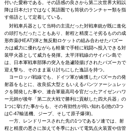
付いた愛称である。その語感の良さから第二次世界大戦以
降は日本だけではなく英語圏でも筒状のランチャー類を指
す俗語として定着している。
対戦車兵器として当時の主流だった対戦車銃が既に進化
の頭打ちだったこともあり、射程と精度こそ劣るものの成
形炸薬(HEAT)弾と無反動ロケットの組み合わせたバズー
カは威力に優れながらも軽量で手軽に戦闘へ投入できる対
装甲火器として威力を発揮。太平洋戦線のサイパン島で
は、日本軍戦車部隊の突入を急遽陸揚げされたバズーカで
迎え撃ち、そのまま返り討ちにした逸話を持つ。
ヨーロッパ戦線でも、ドイツ軍が鹵獲したバズーカの発
射器をもとに、改良拡大型ともいえるパンツァーシュレッ
クを開発した事や、連合軍最高司令官だったアイゼンハワ
ー元帥が後年「第二次大戦で勝利に貢献した四大兵器」の
1つに挙げた事からも、その有効性が伺い知れる(他の3つ
はC-47輸送機、ジープ、そして原子爆弾)。
一方、レンドリースされた先の1つであるソ連では、射
程と精度の悪さに加えて冬季において電気点火装置や信管