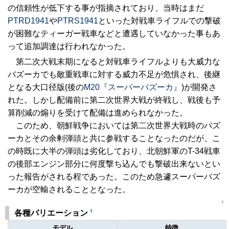
の信頼性が低下する事が指摘されており、当時はまだ
PTRD1941
や
PTRS1941
といった対戦車ライフルでの撃破
が困難なティーガー戦車などと遭遇していなかった事もあ
って追加調達は行われなかった。
第二次大戦末期になると対戦車ライフルよりも大威力な
バズーカでも敵重戦車に対する威力不足が危惧され、後継
となる大口径版(後の
M20『スーパーバズーカ』
)が開発さ
れた。しかし配備前に第二次世界大戦が終戦し、戦後も予
算削減の煽りを受けて配備は進められなかった。
このため、朝鮮戦争においては第二次世界大戦時のバズ
ーカとその余剰弾頭と共に参戦することなったのだが、こ
の時既に大半の弾頭は劣化しており、北朝鮮軍のT-34戦車
の後部エンジン部分に何度撃ち込んでも撃破出来ないとい
った報告がされる程であった。このため急遽スーパーバズ
ーカが空輸されることとなった。
↑
†
各種バリエーション
モデル
特徴