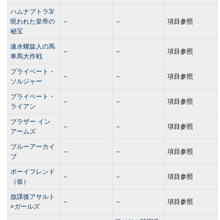
ハムナプトラ3/
呪われた皇帝の
－
－
項目参照
秘宝
速水螺旋人の馬
－
－
項目参照
車馬大作戦
プライベート・
－
－
項目参照
ソルジャー
プライベート・
－
－
項目参照
ライアン
ブラザー イン
－
－
項目参照
アームズ
ブルーアーカイ
－
－
項目参照
ブ
ボーイフレンド
－
－
項目参照
（仮）
放課後アサルト
－
－
項目参照
×ガールズ