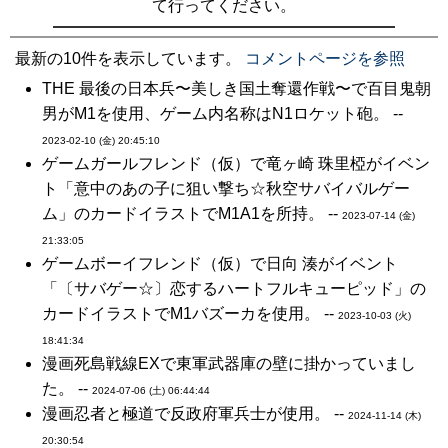
て行ってください。
最新の10件を表示しています。
コメントページを参照
THE 最後の日本兵〜美しき国土奪還作戦〜で百目鬼朝
男がM1を使用、ゲーム内名称はN1ロケット砲。 --
2023-02-10 (金) 20:45:10
ゲームガールフレンド（仮）で竜ヶ崎 珠里椏がイベン
ト「意中のあの子に狙い撃ち☆秋空サバイバルゲー
ム」のカードイラストでM1A1を所持。 --
2023-07-14 (金)
21:33:05
ゲームボーイフレンド（仮）で日向 湊がイベント
「〔サバゲー☆〕恋するハートフルキューピッド」の
カードイラストでM1バズーカを使用。 --
2023-10-03 (火)
18:41:34
漫画死島戦線EXで東軍武器庫の壁に掛かっていまし
た。 --
2024-07-06 (土) 06:44:44
漫画忍者と極道で反政府軍兵士が使用。 --
2024-11-14 (木)
20:30:54