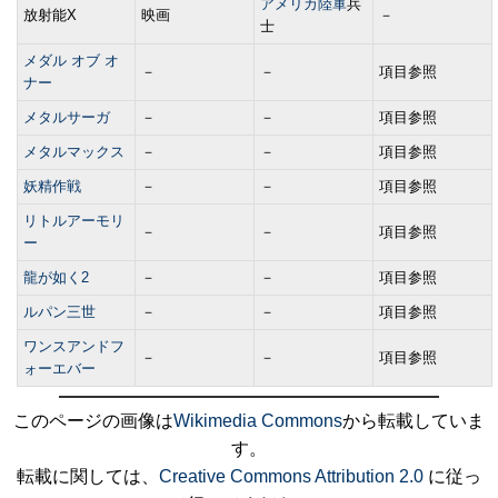
アメリカ陸軍
兵
放射能X
映画
－
士
メダル オブ オ
－
－
項目参照
ナー
メタルサーガ
－
－
項目参照
メタルマックス
－
－
項目参照
妖精作戦
－
－
項目参照
リトルアーモリ
－
－
項目参照
ー
龍が如く2
－
－
項目参照
ルパン三世
－
－
項目参照
ワンスアンドフ
－
－
項目参照
ォーエバー
このページの画像は
Wikimedia Commons
から転載していま
す。
転載に関しては、
Creative Commons Attribution 2.0
に従っ