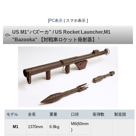
[
PC表示
| スマホ表示 ]
US M1“バズーカ” / US Rocket Launcher,M1
†
"Bazooka" 【対戦車ロケット発射器】
モデル
全長
重量
口径
装弾数
製造国
M6(60mm
M1
1370mm
6.8kg
)