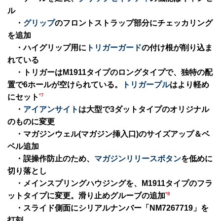
ル
・
グリップ
のフロントストラップ部分にチェッカリング
を追加
・ハイグリップ用に
トリガーガード
の付け根が削り込ま
れている
・トリガーはM1911タイプのロングタイプで、独特の配
置で6ホールが空けられている。
トリガープル
はより軽め
*7
にセット
・
アイアンサイト
は大型で3ダットタイプのオリジナル
のものに変更
・マガジンウェル(マガジン挿入口)のサイズアップ＆ベ
ベル追加
・誤操作防止のため、
マガジンリリースボタン
を低めに
切り落とし
・メインスプリングハウジングを、M1911タイプのフラ
*8
ットタイプに変更。滑り止めグルーブの追加
・スライド側面にシリアルナンバー「NM7267719」を
打刻