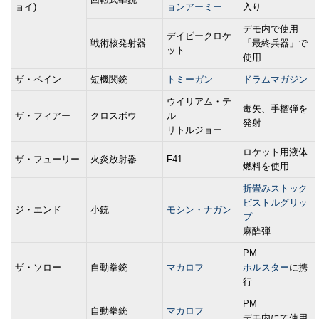
ョイ)
ョンアーミー
入り
デモ内で使用
デイビークロケ
戦術核発射器
「最終兵器」で
ット
使用
ザ・ペイン
短機関銃
トミーガン
ドラムマガジン
ウイリアム・テ
毒矢、手榴弾を
ザ・フィアー
クロスボウ
ル
発射
リトルジョー
ロケット用液体
ザ・フューリー
火炎放射器
F41
燃料を使用
折畳みストック
ピストルグリッ
ジ・エンド
小銃
モシン・ナガン
プ
麻酔弾
PM
ザ・ソロー
自動拳銃
マカロフ
ホルスター
に携
行
PM
自動拳銃
マカロフ
デモ内にて使用