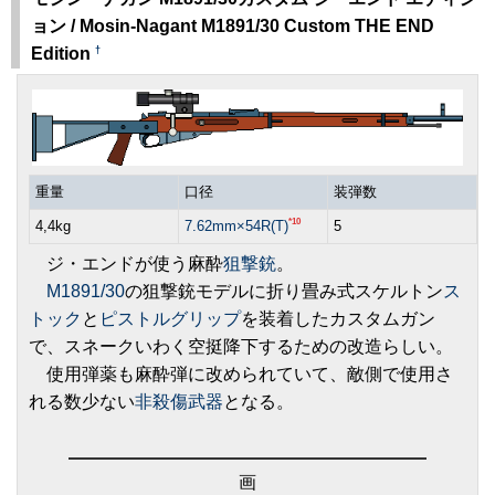
ョン / Mosin-Nagant M1891/30 Custom THE END
†
Edition
重量
口径
装弾数
*10
4,4kg
7.62mm×54R(T)
5
ジ・エンドが使う麻酔
狙撃銃
。
M1891/30
の狙撃銃モデルに折り畳み式スケルトン
ス
トック
と
ピストルグリップ
を装着したカスタムガン
で、スネークいわく空挺降下するための改造らしい。
使用弾薬も麻酔弾に改められていて、敵側で使用さ
れる数少ない
非殺傷武器
となる。
画