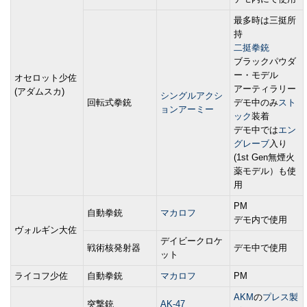
最多時は三挺所
持
二挺拳銃
ブラックパウダ
ー・モデル
オセロット少佐
アーティラリー
(アダムスカ)
シングルアクシ
回転式拳銃
デモ中のみ
スト
ョンアーミー
ック
装着
デモ中では
エン
グレーブ
入り
(1st Gen無煙火
薬モデル）も使
用
PM
自動拳銃
マカロフ
デモ内で使用
ヴォルギン大佐
デイビークロケ
戦術核発射器
デモ中で使用
ット
ライコフ少佐
自動拳銃
マカロフ
PM
AKM
の
プレス製
突撃銃
AK-47