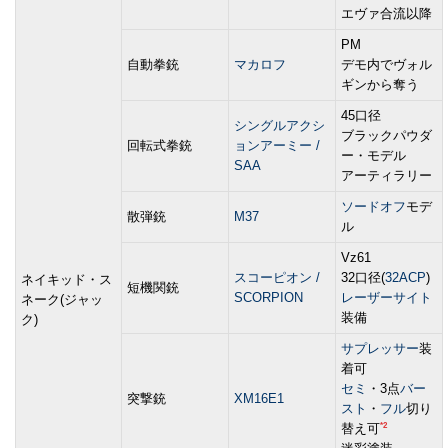
エヴァ合流以降
PM
自動拳銃
マカロフ
デモ内でヴォル
ギンから奪う
45口径
シングルアクシ
ブラックパウダ
回転式拳銃
ョンアーミー /
ー・モデル
SAA
アーティラリー
ソードオフ
モデ
散弾銃
M37
ル
Vz61
スコーピオン /
32口径(
32ACP
)
ネイキッド・ス
短機関銃
SCORPION
レーザーサイト
ネーク(ジャッ
装備
ク)
サプレッサー
装
着可
セミ
・3点
バー
突撃銃
XM16E1
スト
・
フル
切り
*2
替え可