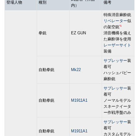
登場人物
種別
備考
内）
特殊消音麻酔銃
リベレーター
似
*1
の架空銃
拳銃
EZ GUN
消音機構を備え
た麻酔弾を使用
レーザーサイト
装備
サプレッサー
装
着可
自動拳銃
Mk22
ハッシュパピー
麻酔銃
サプレッサー
装
着可
自動拳銃
M1911A1
ノーマルモデル
スネークイータ
ー作戦序盤のみ
サプレッサー
装
着可
自動拳銃
M1911A1
カスタムモデル