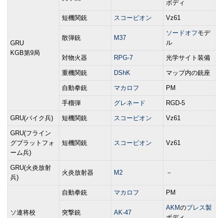
ボディ
短機関銃
スコーピオン
Vz61
ソードオフ
モデ
散弾銃
M37
ル
GRU
KGB第9局
対物火器
RPG-7
光学サイト装備
重機関銃
DShK
マップ内の銃座
自動拳銃
マカロフ
PM
手榴弾
グレネード
RGD-5
GRU(バイク兵)
短機関銃
スコーピオン
Vz61
GRU(フライン
グプラットフォ
短機関銃
スコーピオン
Vz61
ーム兵)
GRU(火炎放射
火炎放射器
M2
－
兵)
自動拳銃
マカロフ
PM
AKM
の
プレス製
ソ連将校
突撃銃
AK-47
ボディ