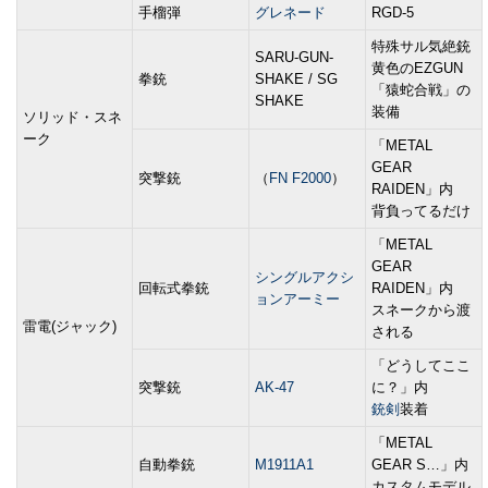
手榴弾
グレネード
RGD-5
特殊サル気絶銃
SARU-GUN-
黄色のEZGUN
拳銃
SHAKE / SG
「猿蛇合戦」の
SHAKE
装備
ソリッド・スネ
ーク
「METAL
GEAR
突撃銃
（
FN F2000
）
RAIDEN」内
背負ってるだけ
「METAL
GEAR
シングルアクシ
回転式拳銃
RAIDEN」内
ョンアーミー
スネークから渡
雷電(ジャック)
される
「どうしてここ
突撃銃
AK-47
に？」内
銃剣
装着
「METAL
自動拳銃
M1911A1
GEAR S…」内
カスタムモデル