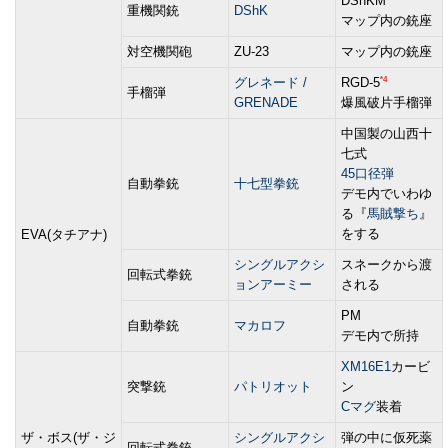
DShKM
重機関銃
DShK
マップ内の銃座
対空機関砲
ZU-23
マップ内の銃座
*4
グレネード /
RGD-5
手榴弾
GRENADE
爆風破片手榴弾
中国製の山西十
七式
45口径弾
自動拳銃
十七型拳銃
デモ内でいわゆ
る『
馬賊撃ち
』
をする
EVA(タチアナ)
シングルアクシ
スネークから渡
回転式拳銃
ョンアーミー
される
PM
自動拳銃
マカロフ
デモ内で所持
XM16E1
カービ
突撃銃
パトリオット
ン
Cマグ
装着
ザ・ボス(ザ・ジ
シングルアクシ
弾の中に仮死薬
回転式拳銃