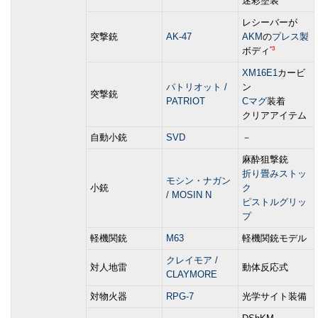
迷彩塗装
レシーバーが
突撃銃
AK-47
AKM
の
プレス製
*3
ボディ
XM16E1
カービ
パトリオット /
ン
突撃銃
PATRIOT
Cマグ
装着
クリアアイテム
自動小銃
SVD
－
麻酔狙撃銃
折り畳みストッ
モシン・ナガン
小銃
ク
/ MOSIN N
ピストルグリッ
プ
軽機関銃
M63
軽機関銃モデル
クレイモア /
対人地雷
動体反応式
CLAYMORE
対物火器
RPG-7
光学サイト装備