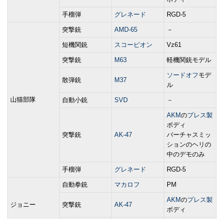
手榴弾
グレネード
RGD-5
突撃銃
AMD-65
－
短機関銃
スコーピオン
Vz61
突撃銃
M63
軽機関銃モデル
ソードオフ
モデ
散弾銃
M37
ル
山猫部隊
自動小銃
SVD
－
AKM
の
プレス製
ボディ
突撃銃
AK-47
バーチャスミッ
ションのヘリの
中のデモのみ
手榴弾
グレネード
RGD-5
自動拳銃
マカロフ
PM
AKM
の
プレス製
ジョニー
突撃銃
AK-47
ボディ