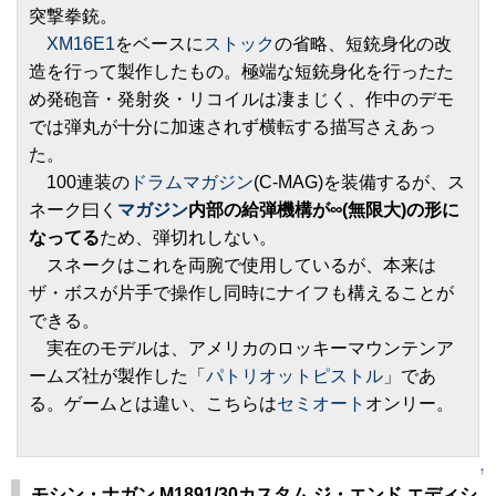
突撃拳銃。
XM16E1
をベースに
ストック
の省略、短銃身化の改
造を行って製作したもの。極端な短銃身化を行ったた
め発砲音・発射炎・リコイルは凄まじく、作中のデモ
では弾丸が十分に加速されず横転する描写さえあっ
た。
100連装の
ドラムマガジン
(C-MAG)を装備するが、ス
ネーク曰く
マガジン
内部の給弾機構が∞(無限大)の形に
なってる
ため、弾切れしない。
スネークはこれを両腕で使用しているが、本来は
ザ・ボスが片手で操作し同時にナイフも構えることが
できる。
実在のモデルは、アメリカのロッキーマウンテンア
ームズ社が製作した「
パトリオットピストル
」であ
る。ゲームとは違い、こちらは
セミオート
オンリー。
↑
モシン・ナガン M1891/30カスタム ジ・エンド エディシ