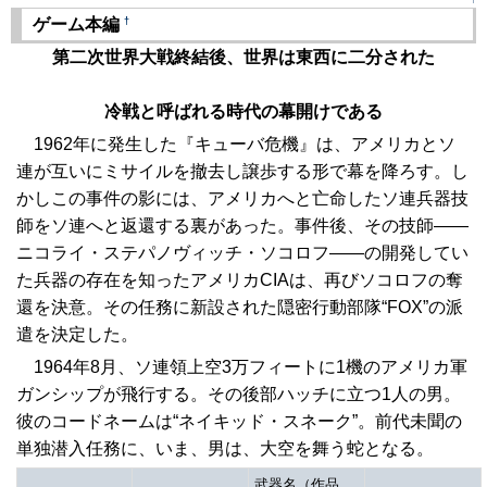
†
ゲーム本編
第二次世界大戦終結後、世界は東西に二分された
冷戦と呼ばれる時代の幕開けである
1962年に発生した『キューバ危機』は、アメリカとソ
連が互いにミサイルを撤去し譲歩する形で幕を降ろす。し
かしこの事件の影には、アメリカへと亡命したソ連兵器技
師をソ連へと返還する裏があった。事件後、その技師――
ニコライ・ステパノヴィッチ・ソコロフ――の開発してい
た兵器の存在を知ったアメリカCIAは、再びソコロフの奪
還を決意。その任務に新設された隠密行動部隊“FOX”の派
遣を決定した。
1964年8月、ソ連領上空3万フィートに1機のアメリカ軍
ガンシップが飛行する。その後部ハッチに立つ1人の男。
彼のコードネームは“ネイキッド・スネーク”。前代未聞の
単独潜入任務に、いま、男は、大空を舞う蛇となる。
武器名（作品