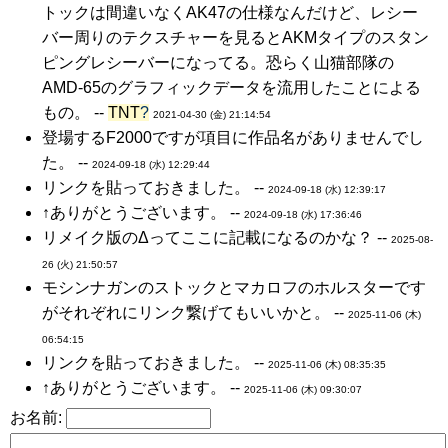
トックは間違いなくAK47の仕様なんだけど、レシー
バー周りのテクスチャーを見るとAKMタイプのスタン
ピングレシーバーになってる。恐らく山猫部隊の
AMD-65のグラフィックデータを流用したことによる
もの。 --
TNT
?
2021-04-30 (金) 21:14:54
登場するF2000ですが項目に作品名がありませんでし
た。 --
2024-09-18 (水) 12:29:44
リンクを貼っておきました。 --
2024-09-18 (水) 12:39:17
↑ありがとうございます。 --
2024-09-18 (水) 17:36:46
リメイク版のΔってここに記載になるのかな？ --
2025-08-
26 (火) 21:50:57
モシンナガンのストックとマカロフのホルスターです
がそれぞれにリンク繋げてもいいかと。 --
2025-11-06 (木)
06:54:15
リンクを貼っておきました。 --
2025-11-06 (木) 08:35:35
↑ありがとうございます。 --
2025-11-06 (木) 09:30:07
お名前: