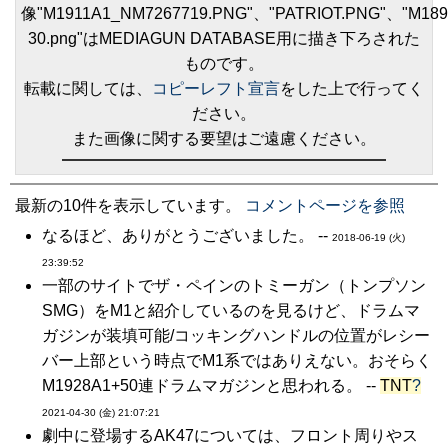
像"M1911A1_NM7267719.PNG"、"PATRIOT.PNG"、"M189
30.png"はMEDIAGUN DATABASE用に描き下ろされた
ものです。
転載に関しては、
コピーレフト宣言
をした上で行ってく
ださい。
また画像に関する要望はご遠慮ください。
最新の10件を表示しています。
コメントページを参照
なるほど、ありがとうございました。 --
2018-06-19 (火)
23:39:52
一部のサイトでザ・ペインのトミーガン（トンプソン
SMG）をM1と紹介しているのを見るけど、ドラムマ
ガジンが装填可能/コッキングハンドルの位置がレシー
バー上部という時点でM1系ではありえない。おそらく
M1928A1+50連ドラムマガジンと思われる。 --
TNT
?
2021-04-30 (金) 21:07:21
劇中に登場するAK47については、フロント周りやス