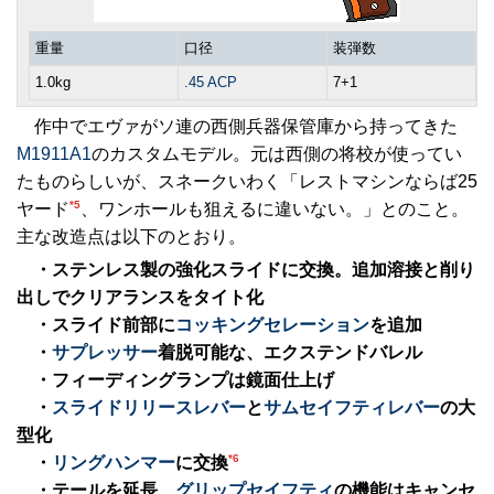
重量
口径
装弾数
1.0kg
.45 ACP
7+1
作中でエヴァがソ連の西側兵器保管庫から持ってきた
M1911A1
のカスタムモデル。元は西側の将校が使ってい
たものらしいが、スネークいわく「レストマシンならば25
*5
ヤード
、ワンホールも狙えるに違いない。」とのこと。
主な改造点は以下のとおり。
・ステンレス製の強化スライドに交換。追加溶接と削り
出しでクリアランスをタイト化
・スライド前部に
コッキング
セレーション
を追加
・
サプレッサー
着脱可能な、エクステンドバレル
・フィーディングランプは鏡面仕上げ
・
スライドリリースレバー
と
サムセイフティレバー
の大
型化
*6
・
リングハンマー
に交換
・テールを延長、
グリップセイフティ
の機能はキャンセ