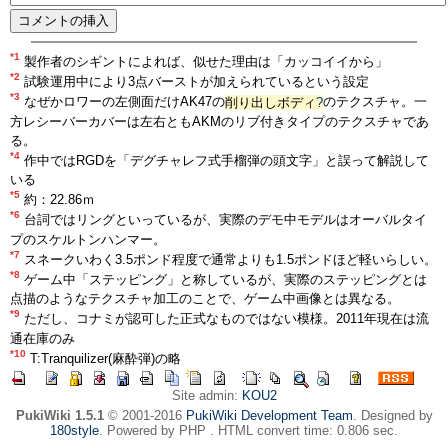
*1
製作者のシギントによれば、似せた理由は「カッコイイから」
*2
試験運用中により3点バーストが加えられているという設定
*3
なぜかロワーの左側面だけAK47の
削り出しボディ
?
のテクスチャ。一
方レシーバーカバーは左右ともAKMのリブ付きタイプのテクスチャであ
る。
*4
作中ではRGDを「デグチャレフ式手榴弾の頭文字」と誤って解説して
いる
*5
約：22.86ｍ
*6
台詞ではリングといっているが、実際のデモ中モデルはオーバルタイ
プのスケルトンハンマー。
*7
スネークいわく3.5ポンド程度で通常よりも1.5ポンドほど軽いらしい。
*8
ゲーム中「ステッピング」と称しているが、実際のステッピングとは
点描のようなテクスチャ加工のことで、ゲーム中画像とは異なる。
*9
ただし、コナミが認可した正式なものではない模様。2011年現在は流
通在庫のみ
*10
T:Tranquilizer(麻酔弾)の略
Site admin:
KOU2
PukiWiki 1.5.1
© 2001-2016
PukiWiki Development Team
. Designed by
180style
. Powered by PHP . HTML convert time: 0.806 sec.