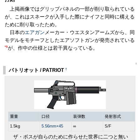
上掲画像ではグリップパネルの一部が削り取られている
が、これはスネークが入手した際にナイフと同時に構える
ために削り取ったため。
日本の
エアガン
メーカー・ウエスタンアームズから、同
モデルをモチーフとしたエアソフトガンが発売されている
*9
が、作中の仕様とは若干異なっている。
↑
†
パトリオット / PATRIOT
重量
口径
装弾数
発射形式
1.5kg
5.56mm×45
∞
S/F
ザ・ボスが自らのために作らせた世界に二つと無い