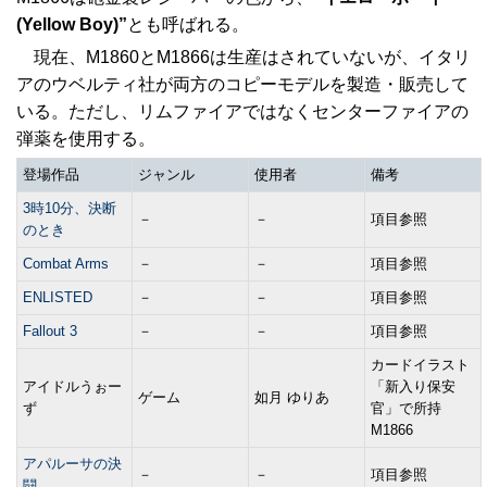
(Yellow Boy)”
とも呼ばれる。
現在、M1860とM1866は生産はされていないが、イタリ
アのウベルティ社が両方のコピーモデルを製造・販売して
いる。ただし、リムファイアではなくセンターファイアの
弾薬を使用する。
登場作品
ジャンル
使用者
備考
3時10分、決断
－
－
項目参照
のとき
Combat Arms
－
－
項目参照
ENLISTED
－
－
項目参照
Fallout 3
－
－
項目参照
カードイラスト
アイドルうぉー
「新入り保安
ゲーム
如月 ゆりあ
ず
官」で所持
M1866
アパルーサの決
－
－
項目参照
闘