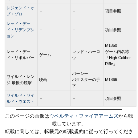
レジェンド・オ
－
－
項目参照
ブ・ゾロ
レッド・デッ
ド・リデンプシ
－
－
項目参照
ョン
M1860
レッド・デッ
レッド・ハーロ
ゲーム内名称
ゲーム
ド・リボルバー
ウ
「High Caliber
Rifle」
パーシー
ワイルド・レン
映画
バクスターの手
M1866
ジ 最後の銃撃
下
ワイルド・ワイ
－
－
項目参照
ルド・ウエスト
このページの画像は
ウベルティ・ファイアアームズ
から転
載しています。
転載に関しては、転載元の転載規約に従って行ってくださ