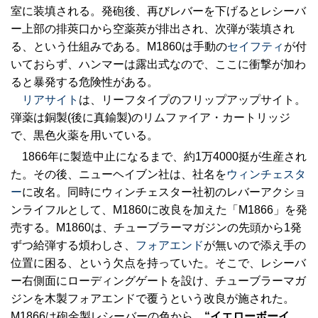
室に装填される。発砲後、再びレバーを下げるとレシーバ
ー上部の排莢口から空薬莢が排出され、次弾が装填され
る、という仕組みである。M1860は手動の
セイフティ
が付
いておらず、ハンマーは露出式なので、ここに衝撃が加わ
ると暴発する危険性がある。
リアサイト
は、リーフタイプのフリップアップサイト。
弾薬は銅製(後に真鍮製)のリムファイア・カートリッジ
で、黒色火薬を用いている。
1866年に製造中止になるまで、約1万4000挺が生産され
た。その後、ニューヘイブン社は、社名を
ウィンチェスタ
ー
に改名。同時にウィンチェスター社初のレバーアクショ
ンライフルとして、M1860に改良を加えた「M1866」を発
売する。M1860は、チューブラーマガジンの先頭から1発
ずつ給弾する煩わしさ、
フォアエンド
が無いので添え手の
位置に困る、という欠点を持っていた。そこで、レシーバ
ー右側面にローディングゲートを設け、チューブラーマガ
ジンを木製フォアエンドで覆うという改良が施された。
M1866は砲金製レシーバーの色から、
“イエローボーイ