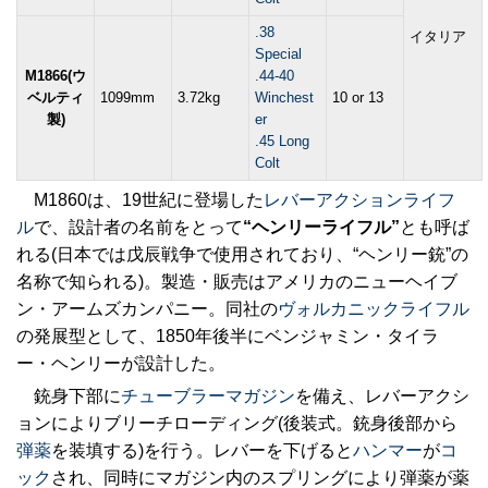
.38
イタリア
Special
M1866(ウ
.44-40
ベルティ
1099mm
3.72kg
Winchest
10 or 13
製)
er
.45 Long
Colt
M1860は、19世紀に登場した
レバーアクション
ライフ
ル
で、設計者の名前をとって
“ヘンリーライフル”
とも呼ば
れる(日本では戊辰戦争で使用されており、“ヘンリー銃”の
名称で知られる)。製造・販売はアメリカのニューヘイブ
ン・アームズカンパニー。同社の
ヴォルカニックライフル
の発展型として、1850年後半にベンジャミン・タイラ
ー・ヘンリーが設計した。
銃身下部に
チューブラーマガジン
を備え、レバーアクシ
ョンによりブリーチローディング(後装式。銃身後部から
弾薬
を装填する)を行う。レバーを下げると
ハンマー
が
コ
ック
され、同時にマガジン内のスプリングにより弾薬が薬