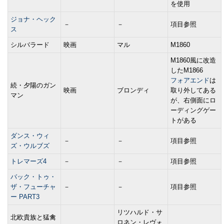
を使用
ジョナ・ヘック
－
－
項目参照
ス
シルバラード
映画
マル
M1860
M1860風に改造
したM1866
フォアエンド
は
続・夕陽のガン
映画
ブロンディ
取り外してある
マン
が、右側面にロ
ーディングゲー
トがある
ダンス・ウィ
－
－
項目参照
ズ・ウルブズ
トレマーズ4
－
－
項目参照
バック・トゥ・
ザ・フューチャ
－
－
項目参照
ー PART3
リツハルド・サ
北欧貴族と猛禽
ロネン・レヴォ