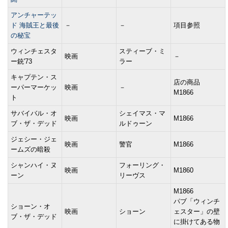
アンチャーテッ
ド 海賊王と最後
－
－
項目参照
の秘宝
ウィンチェスタ
スティーブ・ミ
映画
－
ー銃'73
ラー
キャプテン・ス
店の商品
ーパーマーケッ
映画
－
M1866
ト
サバイバル・オ
シェイマス・マ
映画
M1866
ブ・ザ・デッド
ルドゥーン
ジェシー・ジェ
映画
警官
M1866
ームズの暗殺
シャンハイ・ヌ
フォーリング・
映画
M1860
ーン
リーヴス
M1866
パブ「ウィンチ
ショーン・オ
映画
ショーン
ェスター」の壁
ブ・ザ・デッド
に掛けてある物