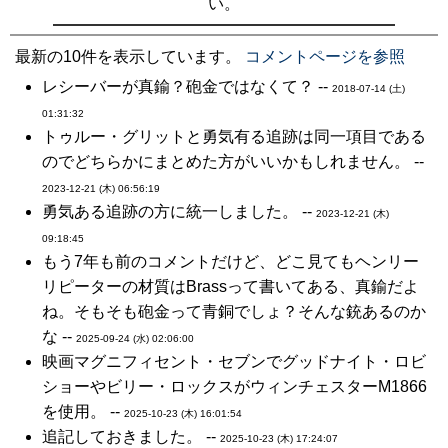
い。
最新の10件を表示しています。
コメントページを参照
レシーバーが真鍮？砲金ではなくて？ --
2018-07-14 (土)
01:31:32
トゥルー・グリットと勇気有る追跡は同一項目である
のでどちらかにまとめた方がいいかもしれません。 --
2023-12-21 (木) 06:56:19
勇気ある追跡の方に統一しました。 --
2023-12-21 (木)
09:18:45
もう7年も前のコメントだけど、どこ見てもヘンリー
リピーターの材質はBrassって書いてある、真鍮だよ
ね。そもそも砲金って青銅でしょ？そんな銃あるのか
な --
2025-09-24 (水) 02:06:00
映画マグニフィセント・セブンでグッドナイト・ロビ
ショーやビリー・ロックスがウィンチェスターM1866
を使用。 --
2025-10-23 (木) 16:01:54
追記しておきました。 --
2025-10-23 (木) 17:24:07