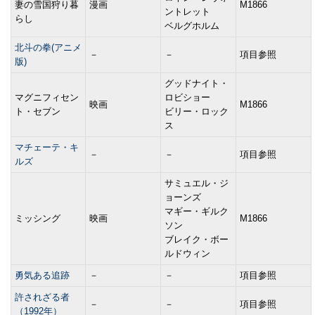
妻の雪国狩り暮
漫画
M1866
ントレット
らし
ベルグホルム
北斗の拳(アニメ
－
－
項目参照
版)
グッドナイト・
マグニフィセン
ロビショー
映画
M1866
ト・セブン
ビリー・ロック
ス
マチェーテ・キ
－
－
項目参照
ルズ
サミュエル・ジ
ョーンズ
マギー・ギルク
ミッシング
映画
M1866
ソン
ブレイク・ボー
ルドウィン
勇気ある追跡
－
－
項目参照
許されざる者
－
－
項目参照
（1992年）