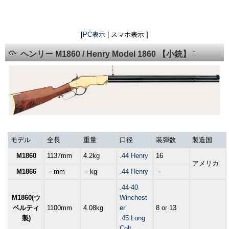
[
PC表示
| スマホ表示 ]
†
ヘンリー M1860 / Henry Model 1860 【小銃】
モデル
全長
重量
口径
装弾数
製造国
M1860
1137mm
4.2kg
.44 Henry
16
アメリカ
M1866
－mm
－kg
.44 Henry
－
.44-40
M1860(ウ
Winchest
ベルティ
1100mm
4.08kg
er
8 or 13
製)
.45 Long
Colt