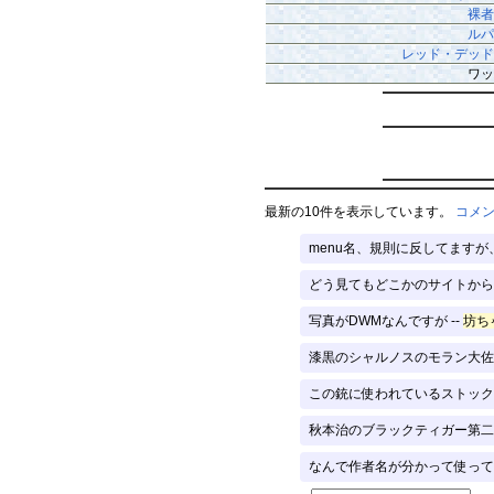
裸者
ルパ
レッド・デッド
ワッ
最新の10件を表示しています。
コメ
menu名、規則に反してますが
どう見てもどこかのサイトから
写真がDWMなんですが --
坊ち
漆黒のシャルノスのモラン大佐も
この銃に使われているストック
秋本治のブラックティガー第二話
なんで作者名が分かって使って