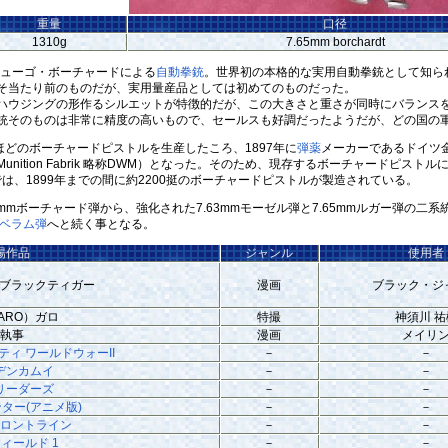
重量
口径
1310g
7.65mm borchardt
ヒューゴ・ボーチャードによる
自動拳銃
。世界初の本格的な実用自動拳銃として知ら
そ当たり前のものだが、実用量産品としては初めてのものだった。
ウジングの形作るシルエットが特徴的だが、この大きさと重さが同時にバランスを
銃そのものは非常に精度の高いもので、セールスも好調だったようだが、どの国の
どのボーチャードピストルを生産したころ、1897年に
弾薬
メーカーであるドイツ金属弾薬
n und Munition Fabrik 略称DWM）となった。そのため、現存するボーチ
は、1899年までの間に約2200挺のボーチャードピストルが製造されている。
mmボーチャード弾から、強化された7.63mmモーゼル弾と7.65mmルガー弾の二
ラベラム弾
へと続く事となる。
場作品
ジャンル
使用者
ER ブラックティガー
漫画
ブラック・ジ
ARO）ガロ
特撮
神須川 祐
執事
漫画
メイリ
ティ ワールドウォーII
－
－
デンカムイ
－
－
リーダーズ
－
－
ター(アニメ版)
－
－
ロントライン
－
－
ィールド 1
－
－