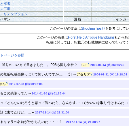
と裸者
－
－
ン三世
－
－
・リデンプション
－
－
ハマン
漫画
インガ
このページの文章は
ShootingTips
他
を参考にして
このページの画像は
Horst Held Antique Handguns
社から転
転載に関しては、転載元の転載規約に従って行って
ントページを参照
、通りのいい方で書きました…。P08も同じ会社？ --
dan
?
2006-06-14 (水) 03:56:36
の無断転載画像っぽくて怖いんですが……（汗 --
アセリア
?
2006-08-31 (木) 19:18:08
ゃん
?
2012-07-08 (日) 00:02:08
この銃使ってた --
2014-01-20 (月) 01:35:44
ってどんなのだろうと思って調べたら、なんかすごいでかいのを取り付けるみたいですね
に出てたけど…… --
2017-11-14 (火) 21:31:00
るキャラの名前が分からんのだ・・・？ --
2017-11-14 (火) 21:38:27