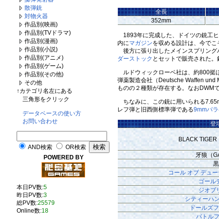
散弾銃
全長
対物火器
352mm
作品別(映画)
作品別(TVドラマ)
1893年に完成した、ドイツの銃工
作品別(漫画)
内に
マガジン
を収める設計は、今でこ
作品別(小説)
後方に張り出したメインスプリングハ
作品別(アニメ)
ダーストック
とセットで販売された。
作品別(ゲーム)
ルドウィックローベ社は、約800挺ほ
作品別(その他)
弾薬製造会社（Deutsche Waffe
その他
ものの２種類が存在する。なおDWMで
↑カテゴリ名左にある
三角形をクリック
ちなみに、この銃に用いられる7.65
レフ弾と旧西側標準弾である
9mmパ
データベースの使い方
お問い合わせ
登
BLACK TIG
AND検索
OR検索
牙狼（G
POWERED BY
黒
コール オブ デュー
ゴール
本日PV数:
5
ジオブ
昨日PV数:
3
シティーハン
総PV数:
25579
ドールズフ
Online数:
18
バトルフ