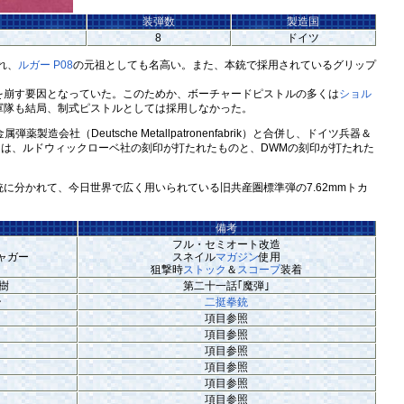
装弾数
製造国
8
ドイツ
れ、
ルガー P08
の元祖としても名高い。また、本銃で採用されているグリップ
崩す要因となっていた。このためか、ボーチャードピストルの多くは
ショル
軍隊も結局、制式ピストルとしては採用しなかった。
製造会社（Deutsche Metallpatronenfabrik）と合併し、ドイツ兵器＆
ャードピストルには、ルドウィックローベ社の刻印が打たれたものと、DWMの刻印が打たれた
系統に分かれて、今日世界で広く用いられている旧共産圏標準弾の7.62mmトカ
備考
フル・セミオート改造
ャガー
スネイル
マガジン
使用
狙撃時
ストック
＆
スコープ
装着
樹
第二十一話｢魔弾｣
ン
二挺拳銃
項目参照
項目参照
項目参照
項目参照
項目参照
項目参照