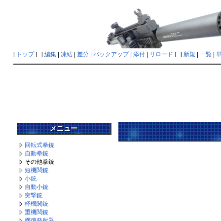
[
トップ
] [
編集
|
凍結
|
差分
|
バックアップ
|
添付
|
リロード
] [
新規
|
一覧
|
メニュー
回転式拳銃
自動拳銃
その他拳銃
短機関銃
小銃
自動小銃
突撃銃
軽機関銃
重機関銃
擲弾発射器