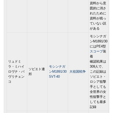
資料から意
図的に消さ
れたために
資料が残っ
ていない説
がある
モシンナガ
ンM1891/30
にはPE4型
スコープ
装
着
リュドミ
確認戦果は
ラ・ミハイ
モシンナガ
309人で、
ソビエト連
ロヴナ・パ
ンM1891/30
大祖国戦争
この記録は
邦
ヴリチェン
SVT-40
ソビエト・
コ
ロシア狙撃
手としても
全世界の女
性狙撃手と
しても最多
記録