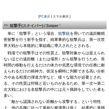
[
PC表示
| スマホ表示 ]
†
狙撃手(スナイパー) / Sniper
単に「狙撃手」という場合、
狙撃銃
を用いての遠距離精
密射撃を行う射手を指す。純軍事的な狙撃兵は、第一次世
界大戦から本格的に軍組織に導入されたとされる。
戦場での狙撃手はその性質上、狙撃対象からは捉えられ
ないほどの遠距離（または場所）から狙撃を行うため、長
時間の移動を行えるだけの体力や劣悪な環境での任務に耐
えられるだけの精神力、状況を瞬時に判断できる高い分析
力やある程度の弾道力学など、様々な能力が必要とされ
る。その性質は狩猟と近いものがあるため、第一次〜第二
次大戦における名狙撃兵の中には元々猟師をしていた者も
多い。
「敵から認識されない距離から攻撃する」という特性
上、他の兵種に比べて単純な被弾率は低く、結果的に単独