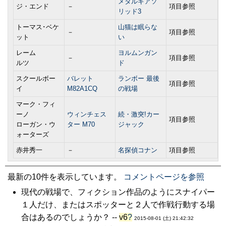
メタルギアソ
ジ・エンド
－
項目参照
リッド3
トーマス･ベケ
山猫は眠らな
－
項目参照
ット
い
レーム
ヨルムンガン
－
項目参照
ルツ
ド
スクールボー
バレット
ランボー 最後
項目参照
イ
M82A1CQ
の戦場
マーク・フィ
ーノ
ウィンチェス
続・激突!カー
項目参照
ローガン・ウ
ター M70
ジャック
ォーターズ
赤井秀一
－
名探偵コナン
項目参照
最新の10件を表示しています。
コメントページを参照
現代の戦場で、フィクション作品のようにスナイパー
１人だけ、またはスポッターと２人で作戦行動する場
合はあるのでしょうか？ --
v6
?
2015-08-01 (土) 21:42:32