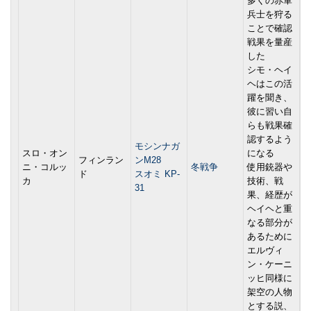
多くの赤軍
兵士を狩る
ことで確認
戦果を量産
した
シモ・ヘイ
ヘはこの活
躍を聞き、
彼に習い自
らも戦果確
認するよう
モシンナガ
スロ・オン
になる
フィンラン
ンM28
ニ・コルッ
冬戦争
使用銃器や
ド
スオミ KP-
カ
技術、戦
31
果、経歴が
ヘイヘと重
なる部分が
あるために
エルヴィ
ン・ケーニ
ッヒ同様に
架空の人物
とする説、