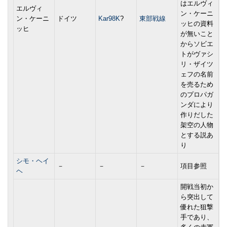
はエルヴィ
エルヴィ
ン・ケーニ
ン・ケーニ
ドイツ
Kar98K
?
東部戦線
ッヒの資料
ッヒ
が無いこと
からソビエ
トがヴァシ
リ・ザイツ
ェフの名前
を売るため
のプロパガ
ンダにより
作りだした
架空の人物
とする説あ
り
シモ・ヘイ
－
－
－
項目参照
ヘ
開戦当初か
ら突出して
優れた狙撃
手であり、