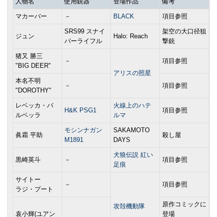
人物名
使用銃器
登場作品
備考
マカーバー
－
BLACK
項目参照
SRS99 スナイ
架空の大口径狙
ジュン
Halo: Reach
パーライフル
撃銃
猪又 勝三
－
項目参照
"BIG DEER"
アリスの照星
本名不明
－
項目参照
"DOROTHY"
レベッカ・バ
火線上のハテ
H&K PSG1
項目参照
ルベッラ
ルマ
モシンナガン
SAKAMOTO
眞霜 平助
殺し屋
M1891
DAYS
犬狼伝説 紅い
黒崎英斗
－
項目参照
足痕
サイトー
－
項目参照
ラジ・プート
原作コミックに
攻殻機動隊
袁小輝(ユアン
登場