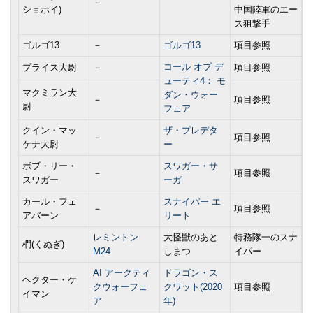
－
ショホイ)
中国陸軍のエー
ス狙撃手
ゴルゴ13
－
ゴルゴ13
項目参照
コール オブ デ
プライス大尉
－
項目参照
ューティ4： モ
マクミラン大
ダン・ウォー
－
項目参照
尉
フェア
クイン・マッ
ザ・プレデタ
－
項目参照
ケナ大尉
ー
ボブ・リー・
スワガー・サ
－
項目参照
スワガー
ーガ
カール・フェ
スナイパー エ
－
項目参照
アバーン
リート
レミントン
大怪獣のあと
特務隊一のスナ
椚(くぬぎ)
M24
しまつ
イパー
AI アークティ
ドラゴン・ス
ヘクター・ケ
クウォーフェ
クワット(2020
項目参照
イマン
ア
年)