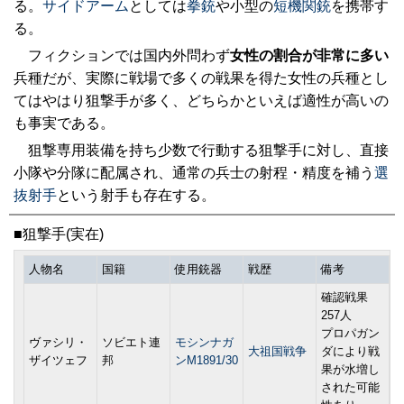
る。
サイドアーム
としては
拳銃
や小型の
短機関銃
を携帯す
る。
フィクションでは国内外問わず
女性の割合が非常に多い
兵種だが、実際に戦場で多くの戦果を得た女性の兵種とし
てはやはり狙撃手が多く、どちらかといえば適性が高いの
も事実である。
狙撃専用装備を持ち少数で行動する狙撃手に対し、直接
小隊や分隊に配属され、通常の兵士の射程・精度を補う
選
抜射手
という射手も存在する。
■狙撃手(実在)
人物名
国籍
使用銃器
戦歴
備考
確認戦果
257人
プロパガン
ヴァシリ・
ソビエト連
モシンナガ
大祖国戦争
ダにより戦
ザイツェフ
邦
ンM1891/30
果が水増し
された可能