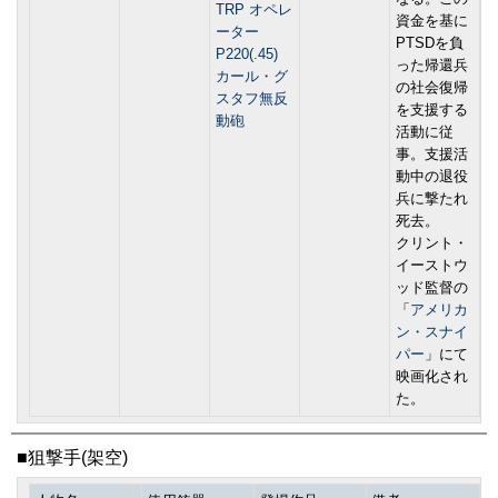
TRP オペレ
資金を基に
ーター
PTSDを負
P220(.45)
った帰還兵
カール・グ
の社会復帰
スタフ無反
を支援する
動砲
活動に従
事。支援活
動中の退役
兵に撃たれ
死去。
クリント・
イーストウ
ッド監督の
「
アメリカ
ン・スナイ
パー
」にて
映画化され
た。
■狙撃手(架空)