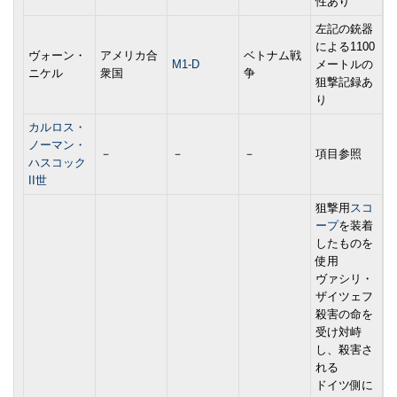
性あり
左記の銃器
による1100
ヴォーン・
アメリカ合
ベトナム戦
M1-D
メートルの
ニケル
衆国
争
狙撃記録あ
り
カルロス・
ノーマン・
－
－
－
項目参照
ハスコック
II世
狙撃用
スコ
ープ
を装着
したものを
使用
ヴァシリ・
ザイツェフ
殺害の命を
受け対峙
し、殺害さ
れる
ドイツ側に