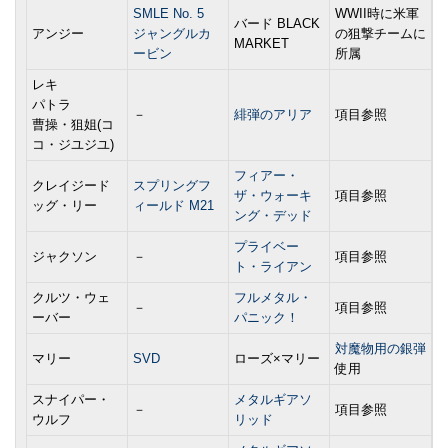
SMLE No. 5
WWII時に米軍
バード BLACK
アンジー
ジャングルカ
の狙撃チームに
MARKET
ービン
所属
レキ
パトラ
－
緋弾のアリア
項目参照
曹操・狙姐(コ
コ・ジユジユ)
フィアー・
クレイジード
スプリングフ
ザ・ウォーキ
項目参照
ッグ・リー
ィールド M21
ング・デッド
プライベー
ジャクソン
－
項目参照
ト・ライアン
クルツ・ウェ
フルメタル・
－
項目参照
ーバー
パニック！
対魔物用の銀弾
マリー
SVD
ローズ×マリー
使用
スナイパー・
メタルギアソ
－
項目参照
ウルフ
リッド