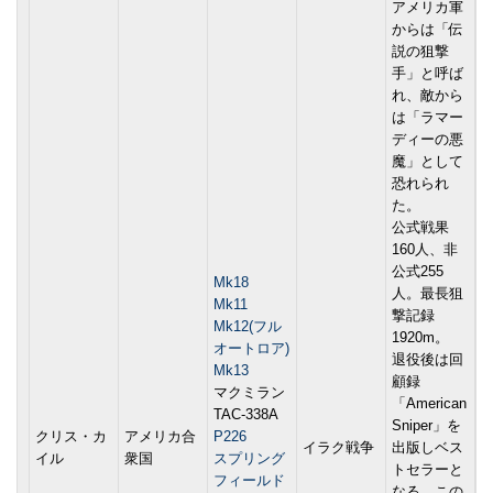
アメリカ軍
からは「伝
説の狙撃
手」と呼ば
れ、敵から
は「ラマー
ディーの悪
魔」として
恐れられ
た。
公式戦果
160人、非
公式255
Mk18
人。最長狙
Mk11
撃記録
Mk12(フル
1920m。
オートロア)
退役後は回
Mk13
顧録
マクミラン
「American
TAC-338A
Sniper」を
クリス・カ
アメリカ合
P226
イラク戦争
出版しベス
イル
衆国
スプリング
トセラーと
フィールド
なる。この