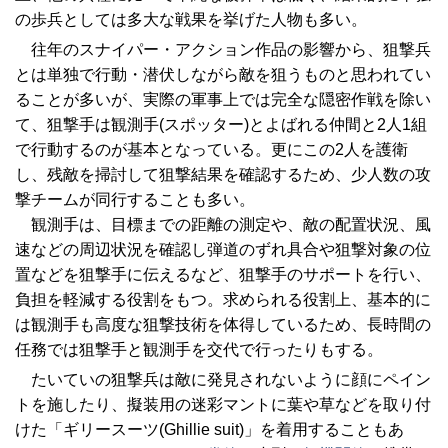
の歩兵としては多大な戦果を挙げた人物も多い。
往年のスナイパー・アクション作品の影響から、狙撃兵
とは単独で行動・潜伏しながら敵を狙うものと思われてい
ることが多いが、実際の軍事上では完全な隠密作戦を除い
て、狙撃手は観測手(スポッター)とよばれる仲間と2人1組
で行動するのが基本となっている。更にこの2人を護衛
し、残敵を掃討して狙撃結果を確認するため、少人数の攻
撃チームが同行することも多い。
観測手は、目標までの距離の測定や、敵の配置状況、風
速などの周辺状況を確認し弾道のずれ具合や狙撃対象の位
置などを狙撃手に伝えるなど、狙撃手のサポートを行い、
負担を軽減する役割をもつ。求められる役割上、基本的に
は観測手も高度な狙撃技術を体得しているため、長時間の
任務では狙撃手と観測手を交代で行ったりもする。
たいていの狙撃兵は敵に発見されないように顔にペイン
トを施したり、擬装用の迷彩マントに葉や草などを取り付
けた「ギリースーツ(Ghillie suit)」を着用することもあ