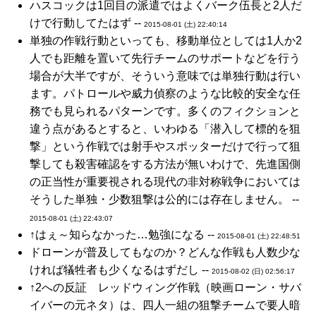
ハスコックは1回目の派遣ではよくバーク伍長と2人だ
けで行動してたはず --
2015-08-01 (土) 22:40:14
単独の作戦行動といっても、移動単位としては1人か2
人でも距離を置いて先行チームのサポートなどを行う
場合が大半ですが、そういう意味では単独行動は行い
ます。パトロールや威力偵察のような比較的安全な任
務でも見られるパターンです。多くのフィクションと
違う点があるとすると、いわゆる「潜入して標的を狙
撃」という作戦では射手やスポッターだけで行って狙
撃しても殺害確認をする方法が無いわけで、先進国側
の正当性が重要視される現代の非対称戦争においては
そうした単独・少数狙撃は公的には存在しません。 --
2015-08-01 (土) 22:43:07
↑はぇ～知らなかった…勉強になる --
2015-08-01 (土) 22:48:51
ドローンが普及してもなのか？どんな作戦も人数少な
ければ犠牲者も少くなるはずだし --
2015-08-02 (日) 02:56:17
↑2への反証 レッドウィング作戦（映画ローン・サバ
イバーの元ネタ）は、四人一組の狙撃チームで要人暗