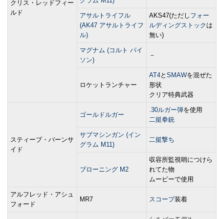
グラム M11)
クリス・レッドフィー
ルド
アサルトライフル
AKS47(ただし
フォー
(AK47 アサルトライフ
ルディングストック
は
ル)
無い)
マグナム (コルト パイ
－
ソン)
AT4
と
SMAW
を混ぜた
ロケットランチャー
形状
クリア特典武器
.30ルガー弾
を使用
ゴールドルガー
二挺拳銃
サブマシンガン (イン
スティーブ・バーンサ
二挺撃ち
グラム M11)
イド
収容所監視哨につけら
ブローニング M2
れてた物
ムービーで使用
アルフレッド・アシュ
MR7
スコープ
装着
フォード