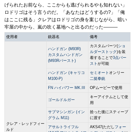
げられたお前なら、ここからも逃げられるやも知れない」
ロドリゴはそう言うのだ。「あなたはどうするの?」「俺
はここに残る」クレアはロドリゴの身を案じながら、暗い
牢屋の中から、嵐の吹く墓地へと出るのだった―――
使用者
銃器名
備考
カスタムパーツ(
ショ
ハンドガン (M93R)
ルダーストック
)を装
カスタムハンドガン
着することで
3点バー
(M93Rバースト)
スト
が可能
ハンドガン (キャリコ
セミオート
オンリー
M100-P)
二挺拳銃
FN ハイパワー MK.III
OPムービーで使用
キーアイテムとして使
ゴールドルガー
用
サブマシンガン (イン
拾った後にスティーブ
グラム M11)
に渡す
クレア・レッドフィー
アサルトライフル
AKS47(ただし
フォー
ルド