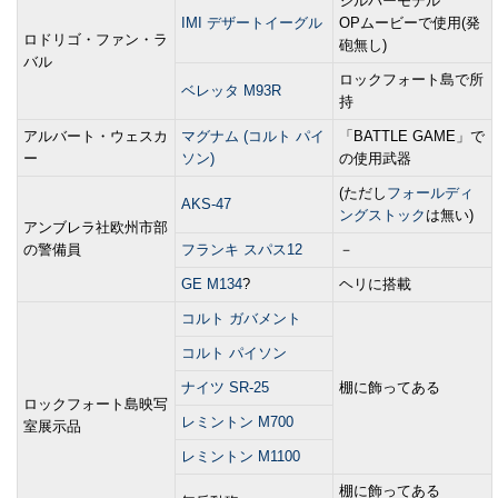
シルバーモデル
IMI デザートイーグル
OPムービーで使用(発
ロドリゴ・ファン・ラ
砲無し)
バル
ロックフォート島で所
ベレッタ M93R
持
アルバート・ウェスカ
マグナム (コルト パイ
「BATTLE GAME」で
ー
ソン)
の使用武器
(ただし
フォールディ
AKS-47
ングストック
は無い)
アンブレラ社欧州市部
の警備員
フランキ スパス12
－
GE M134
?
ヘリに搭載
コルト ガバメント
コルト パイソン
ナイツ SR-25
棚に飾ってある
ロックフォート島映写
レミントン M700
室展示品
レミントン M1100
棚に飾ってある