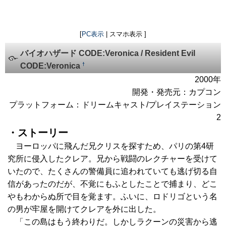
[
PC表示
| スマホ表示 ]
バイオハザード CODE:Veronica / Resident Evil
†
CODE:Veronica
2000年
開発・発売元：カプコン
プラットフォーム：ドリームキャスト/プレイステーション
2
・ストーリー
ヨーロッパに飛んだ兄クリスを探すため、パリの第4研
究所に侵入したクレア。兄から戦闘のレクチャーを受けて
いたので、たくさんの警備員に追われていても逃げ切る自
信があったのだが、不覚にもふとしたことで捕まり、どこ
やもわからぬ所で目を覚ます。ふいに、ロドリゴという名
の男が牢屋を開けてクレアを外に出した。
「この島はもう終わりだ。しかしラクーンの災害から逃