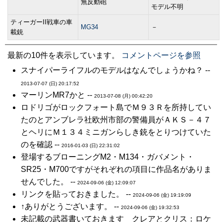
無反動砲
モデル不明
ティーガーII戦車の車
MG34
－
載銃
最新の10件を表示しています。
コメントページを参照
スナイパーライフルのモデルはなんでしょうかね？ --
2013-07-07 (日) 20:17:52
マーリンMR7かと --
2013-07-08 (月) 00:42:20
ロドリゴがロックフォート島でＭ９３Ｒを所持してい
たのとアンブレラ社欧州市部の警備員がＡＫＳ－４７
とヘリにＭ１３４ミニガンらしき銃をとりつけていた
のを確認 --
2016-01-03 (日) 22:31:02
登場するブローニングM2・M134・ガバメント・
SR25・M700ですがそれぞれの項目に作品名がありま
せんでした。 --
2024-09-06 (金) 12:09:07
リンクを貼っておきました。 --
2024-09-06 (金) 19:19:09
↑ありがとうございます。 --
2024-09-06 (金) 19:32:53
未記載の武器書いておきます クレアとクリス：ロケ