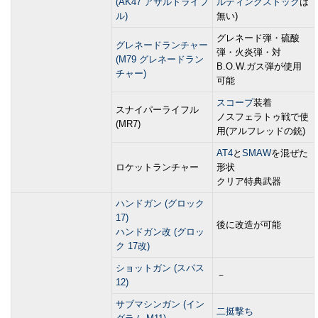
(AK47 アサルトライフ
ルディングストック
は
ル)
無い)
グレネード弾・硫酸
グレネードランチャー
弾・火炎弾・対
(M79 グレネードラン
B.O.W.ガス弾が使用
チャー)
可能
スコープ
装着
スナイパーライフル
ノスフェラトゥ戦で使
(MR7)
用(アルフレッドの銃)
AT4
と
SMAW
を混ぜた
ロケットランチャー
形状
クリア特典武器
ハンドガン (グロック
17)
後に改造が可能
ハンドガン改 (グロッ
ク 17改)
ショットガン (スパス
－
12)
サブマシンガン (イン
二挺撃ち