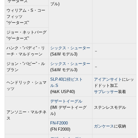
“ゲーターズ”
ブル)
ウィリアム・S・コー
フィッツ
“ゲーターズ”
ジョー・ネットバーグ
“ゲーターズ”
ハンク・“バディ”・リ
シックス・シューター
－
ーチ・マルドゥーン
(S&W モデル3)
ジョン・“パピー”・ル
シックス・シューター
－
ブラン
(S&W モデル3)
SLP.40口径ピスト
アイアンサイト
にレッ
ヘンドリック・シュマ
ル.S
ドドット加工
ッツ
(H&K USP40)
サプレッサー
装着
デザートイーグル
(IMI デザートイーグ
ステンレスモデル
アンソニー・マルチネ
ル)
ス
FN-F2000
ガンケース
に収納
(FN F2000)