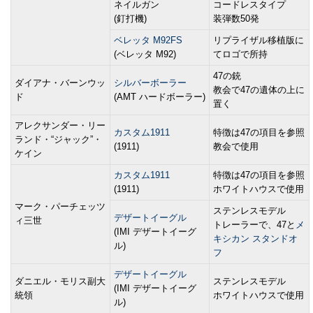
ネイルガン
コードレスタイプ
(釘打機)
装弾数50発
ベレッタ M92FS
リプライザル移植版に
(ベレッタ M92)
てロゴで所持
47の銃
ダイアナ・バーンウッ
シルバーボーラー
教会で47の遺体の上に
ド
(AMT ハードボーラー)
置く
アレクサンダー・リー
カスタム1911
特徴は47の項目を参照
ランド・“ジャック”・
(1911)
教会で使用
ケイン
カスタム1911
特徴は47の項目を参照
(1911)
ホワイトハウスで使用
マーク・パーチェッツ
ステンレスモデル
デザートイーグル
ィ三世
トレーラーで、47と
メ
(IMI デザートイーグ
キシカン スタンドオ
ル)
フ
デザートイーグル
ダニエル・モリス副大
ステンレスモデル
(IMI デザートイーグ
統領
ホワイトハウスで使用
ル)