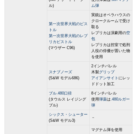
ル)
ム弾
実銃はオペラハウスの
クロークルームで受け
第一次世界大戦のピス
取る
トル
レプリカは演劇用の
空
第一次世界大戦のレプ
包
リカピストル
レプリカは控室で処刑
(マウザー C96)
人役の俳優が置いた物
を使用
2インチバレル
スナブノーズ
木製
グリップ
(S&W モデル686)
アイアンサイト
にレッ
ドドット加工
ブル.480口径
8インチバレル
(タウルス レイジング
使用
弾薬
は
.480ルガー
ブル)
弾
シックス・シューター
－
(S&W モデル3)
マグナム弾を使用