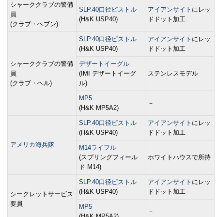
シャーククラブの警備
SLP.40口径ピストル
アイアンサイト
にレッ
員
(H&K USP40)
ドドット加工
(クラブ・ヘブン)
SLP.40口径ピストル
アイアンサイト
にレッ
(H&K USP40)
ドドット加工
シャーククラブの警備
デザートイーグル
員
(IMI デザートイーグ
ステンレスモデル
(クラブ・ヘル)
ル)
MP5
－
(H&K MP5A2)
SLP.40口径ピストル
アイアンサイト
にレッ
(H&K USP40)
ドドット加工
アメリカ海兵隊
M14ライフル
(スプリングフィール
ホワイトハウスで所持
ド M14)
SLP.40口径ピストル
アイアンサイト
にレッ
(H&K USP40)
ドドット加工
シークレットサービス
要員
MP5
－
(H&K MP5A2)