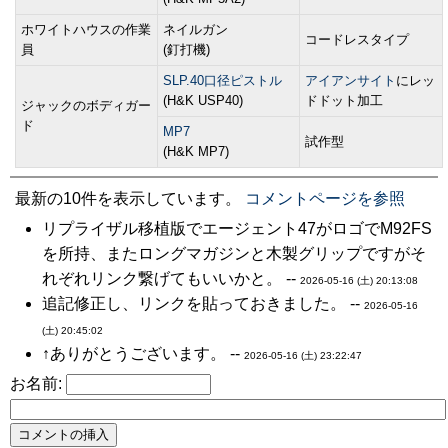
ホワイトハウスの作業
ネイルガン
コードレスタイプ
員
(釘打機)
SLP.40口径ピストル
アイアンサイト
にレッ
(H&K USP40)
ドドット加工
ジャックのボディガー
ド
MP7
試作型
(H&K MP7)
最新の10件を表示しています。
コメントページを参照
リプライザル移植版でエージェント47がロゴでM92FS
を所持、またロングマガジンと木製グリップですがそ
れぞれリンク繋げてもいいかと。 --
2026-05-16 (土) 20:13:08
追記修正し、リンクを貼っておきました。 --
2026-05-16
(土) 20:45:02
↑ありがとうございます。 --
2026-05-16 (土) 23:22:47
お名前: