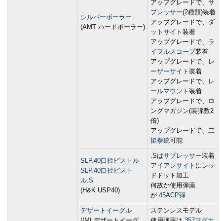
アップグレードで、
サ
プレッサー
(2種類)装着
シルバーボーラー
アップグレードで、
ダ
(AMT ハードボーラー)
ットサイト
装着
アップグレードで、
ラ
イフルスコープ
装着
アップグレードで、
レ
ーザーサイト
装着
アップグレードで、
レ
ールマウント
装着
アップグレードで、ロ
ング
マガジン
(装弾数2
倍)
アップグレードで、
二
挺拳銃
可能
.Sは
サプレッサー
装着
SLP.40口径ピストル
アイアンサイト
にレッ
SLP.40口径ピスト
ドドット加工
ル.S
何故か使用弾薬
(H&K USP40)
が
.45ACP弾
デザートイーグル
ステンレスモデル
(IMI デザートイーグ
使用弾薬は
.357マグナ