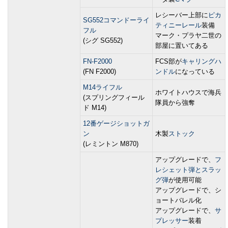
レシーバー上部に
ピカ
SG552コマンドーライ
ティニーレール
装備
フル
マーク・プラヤ二世の
(シグ SG552)
部屋に置いてある
FN-F2000
FCS部が
キャリングハ
(FN F2000)
ンドル
になっている
M14ライフル
ホワイトハウスで海兵
(スプリングフィール
隊員から強奪
ド M14)
12番ゲージショットガ
ン
木製
ストック
(レミントン M870)
アップグレードで、
フ
レシェット弾とスラッ
グ弾
が使用可能
アップグレードで、シ
ョートバレル化
アップグレードで、
サ
プレッサー
装着