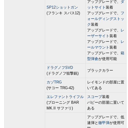
アップグレードで、
ダ
SP12ショットガン
ットサイト
装着
(フランキ スパス12)
アップグレードで、
フ
ォールディングストッ
ク
装着
アップグレードで、
レ
ーザーサイト
装着
アップグレードで、
レ
ールマウント
装着
アップグレードで、
箱
型弾倉
が使用可能
ドラグノフSVD
ブラックカラー
(ドラグノフ狙撃銃)
カゾTRG
レイモンドの部屋に置
(サコー TRG-42)
いてある
エレファントライフル
スコープ
装着
(ブローニング BAR
パピーの部屋に置いて
MK.II サファリ)
ある
アップグレードで、低
速弾と
徹甲弾
が使用可