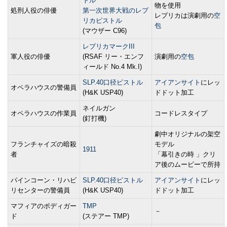
トル
物を使用
処刑人役の俳優
第一次世界大戦のレプ
レプリカは演劇用の
空
リカピストル
包
(マウザー C96)
レプリカマークIII
軍人役の俳優
(RSAF リー・エンフ
演劇用の
空包
ィールド No.4 Mk.I)
SLP.40口径ピストル
アイアンサイト
にレッ
オペラハウスの警備員
(H&K USP40)
ドドット加工
ネイルガン
オペラハウスの作業員
コードレスタイプ
(釘打機)
劇中オリジナルの架空
フランチャイズの暗殺
モデル
1911
者
「幕引きの時 」クリ
ア後のムービーで所持
パインコーン・リハビ
SLP.40口径ピストル
アイアンサイト
にレッ
リセンターの警備員
(H&K USP40)
ドドット加工
マフィアのボディガー
TMP
－
ド
(ステアー TMP)