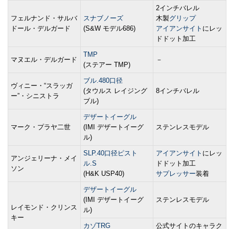
2インチバレル
フェルナンド・サルバ
スナブノーズ
木製
グリップ
ドール・デルガード
(S&W モデル686)
アイアンサイト
にレッ
ドドット加工
TMP
マヌエル・デルガード
－
(ステアー TMP)
ブル.480口径
ヴィニー・“スラッガ
(タウルス レイジング
8インチバレル
ー”・シニストラ
ブル)
デザートイーグル
マーク・プラヤ二世
(IMI デザートイーグ
ステンレスモデル
ル)
SLP.40口径ピスト
アイアンサイト
にレッ
アンジェリーナ・メイ
ル.S
ドドット加工
ソン
(H&K USP40)
サプレッサー
装着
デザートイーグル
(IMI デザートイーグ
ステンレスモデル
レイモンド・クリンス
ル)
キー
カゾTRG
公式サイトのキャラク