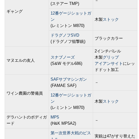
－
(ステアー TMP)
ギャング
12番ゲージショットガ
ン
木製
ストック
(レミントン M870)
ドラグノフSVD
ブラックカラー
(ドラグノフ狙撃銃)
2インチバレル
スナブノーズ
木製
グリップ
マヌエルの友人
(S&W モデル686)
アイアンサイト
にレッ
ドドット加工
SAFサブマシンガン
－
(FAMAE SAF)
ワイン農園の警備員
12番ゲージショットガ
ン
木製
ストック
(レミントン M870)
デラハントのボディガ
MP5
－
ード
(H&K MP5A2)
第一次世界大戦のピス
実銃は47がすり替えた