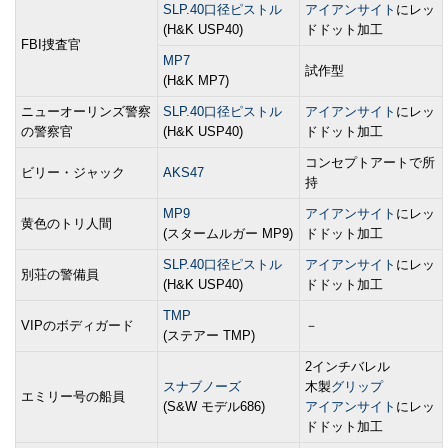
SLP.40口径ピストル
アイアンサイト
にレッ
(H&K USP40)
ドドット加工
FBI捜査官
MP7
試作型
(H&K MP7)
ニューオーリンズ警察
SLP.40口径ピストル
アイアンサイト
にレッ
の警察官
(H&K USP40)
ドドット加工
コンセプトアートで所
ビリー・ジャック
AKS47
持
MP9
アイアンサイト
にレッ
黄色のトリ人間
(スタームルガー MP9)
ドドット加工
SLP.40口径ピストル
アイアンサイト
にレッ
別荘の警備員
(H&K USP40)
ドドット加工
TMP
VIPのボディガード
－
(ステアー TMP)
2インチバレル
スナブノーズ
木製
グリップ
エミリー号の船員
(S&W モデル686)
アイアンサイト
にレッ
ドドット加工