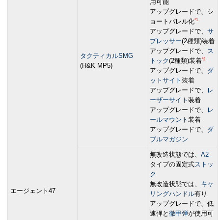
用可能
アップグレードで、シ
*1
ョートバレル化
アップグレードで、
サ
プレッサー
(2種類)装着
アップグレードで、
ス
タクティカルSMG
*2
トック
(2種類)装着
(H&K MP5)
アップグレードで、
ダ
ットサイト
装着
アップグレードで、
レ
ーザーサイト
装着
アップグレードで、
レ
ールマウント
装着
アップグレードで、
ダ
ブルマガジン
無改造状態では、
A2
タイプの固定式
ストッ
ク
無改造状態では、
キャ
エージェント47
リングハンドル
有り
アップグレードで、低
速弾と
徹甲弾
が使用可