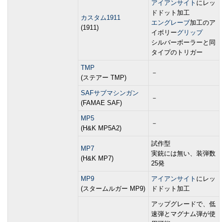
アイアンサイト
にレッ
ドドット加工
カスタム1911
エングレーブ
加工のア
(1911)
イボリー
グリップ
シルバーボーラーと同
タイプのトリガー
TMP
－
(ステアー TMP)
SAFサブマシンガン
－
(FAMAE SAF)
MP5
－
(H&K MP5A2)
試作型
MP7
実銃には無い、装弾数
(H&K MP7)
25発
MP9
アイアンサイト
にレッ
(スタームルガー MP9)
ドドット加工
アップグレードで、低
速弾とマグナム弾が使