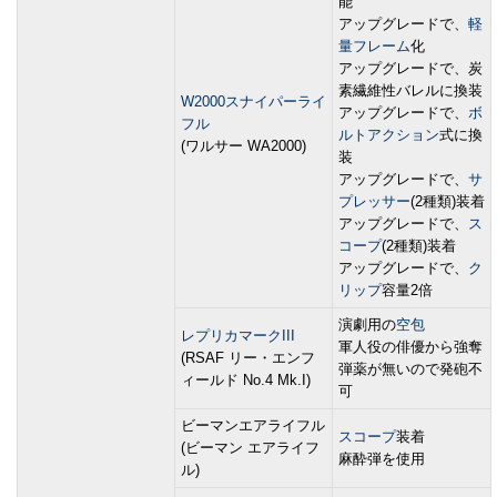
能
アップグレードで、
軽
量フレーム
化
アップグレードで、炭
素繊維性バレルに換装
W2000スナイパーライ
アップグレードで、
ボ
フル
ルトアクション
式に換
(ワルサー WA2000)
装
アップグレードで、
サ
プレッサー
(2種類)装着
アップグレードで、
ス
コープ
(2種類)装着
アップグレードで、
ク
リップ
容量2倍
演劇用の
空包
レプリカマークIII
軍人役の俳優から強奪
(RSAF リー・エンフ
弾薬が無いので発砲不
ィールド No.4 Mk.I)
可
ビーマンエアライフル
スコープ
装着
(ビーマン エアライフ
麻酔弾を使用
ル)