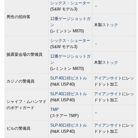
シックス・シューター
－
(S&W モデル3)
男性の招待客
12番ゲージショットガ
ン
木製
ストック
(レミントン M870)
シックス・シューター
－
(S&W モデル3)
披露宴会場の警備員
12番ゲージショットガ
ン
木製
ストック
(レミントン M870)
SLP.40口径ピストル
アイアンサイト
にレッ
カジノの警備員
(H&K USP40)
ドドット加工
SLP.40口径ピストル
アイアンサイト
にレッ
(H&K USP40)
ドドット加工
シャイフ・ムハンマド
のボディガード
TMP
－
(ステアー TMP)
SLP.40口径ピストル
アイアンサイト
にレッ
ビルの警備員
(H&K USP40)
ドドット加工