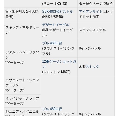
(サコー TRG-42)
ター紹介ページで所持
?(正体不明の女性の暗
SLP.40口径ピストル
アイアンサイト
にレッ
殺者)
(H&K USP40)
ドドット加工
デザートイーグル
スキップ・マルドゥー
(IMI デザートイーグ
ステンレスモデル
ン
ル)
ブル.480口径
(タウルス レイジング
8インチバレル
アダム・ヘンドリクソ
ブル)
ン
12番ゲージショットガ
“ゲーターズ”
ン
木製
ストック
(レミントン M870)
エヴァレット・ジェフ
ァーソン
“ゲーターズ”
イライジャ・クラップ
“ゲーターズ”
ブル.480口径
ジュニア・オダニエル
(タウルス レイジング
8インチバレル