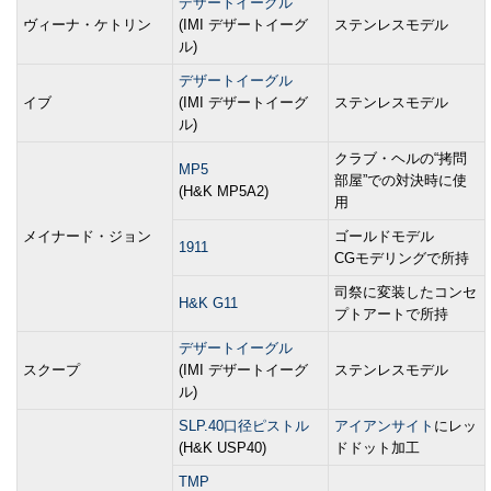
デザートイーグル
ヴィーナ・ケトリン
(IMI デザートイーグ
ステンレスモデル
ル)
デザートイーグル
イブ
(IMI デザートイーグ
ステンレスモデル
ル)
クラブ・ヘルの“拷問
MP5
部屋”での対決時に使
(H&K MP5A2)
用
メイナード・ジョン
ゴールドモデル
1911
CGモデリングで所持
司祭に変装したコンセ
H&K G11
プトアートで所持
デザートイーグル
スクープ
(IMI デザートイーグ
ステンレスモデル
ル)
SLP.40口径ピストル
アイアンサイト
にレッ
(H&K USP40)
ドドット加工
TMP