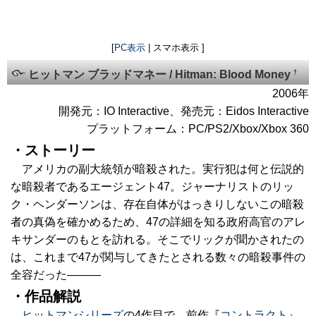
[
PC表示
| スマホ表示 ]
†
ヒットマン ブラッドマネー / Hitman: Blood Money
2006年
開発元：IO Interactive、発売元：Eidos Interactive
プラットフォーム：PC/PS2/Xbox/Xbox 360
・ストーリー
アメリカの副大統領が暗殺された。実行犯は何と伝説的
な暗殺者であるエージェント47。ジャーナリストのリッ
ク・ヘンダーソンは、存在自体がはっきりしないこの暗殺
者の真偽を確かめるため、47の詳細を知る政府高官のアレ
キサンダーのもとを訪れる。そこでリックが聞かされたの
は、これまで47が関与してきたとされる数々の暗殺事件の
全容だった―――
・作品解説
ヒットマンシリーズ
の4作目で、前作『
コントラクト
』