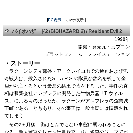
[
PC表示
| スマホ表示 ]
†
バイオハザード2 (BIOHAZARD 2) / Resident Evil 2
1998年
開発・発売元：カプコン
プラットフォーム：プレイステーション
・ストーリー
ラクーンシティ郊外・アークレイ山地での遭難および猟
奇殺人は、投入されたS.T.A.R.S.の隊員が数名を残して全
員が死亡するという最悪の結果で幕を下ろした。事件の真
相は製薬会社アンブレラの開発した生物兵器「T-ウィル
ス」によるものだったが、ラクーンがアンブレラの企業城
下町であることもあり、その事実は一般市民には隠蔽され
てしまう。
その2ヵ月後、街はとんでもない事態に襲われることに
なる。新人警官のレオンは鼻歌交じりに愛車のジープでが