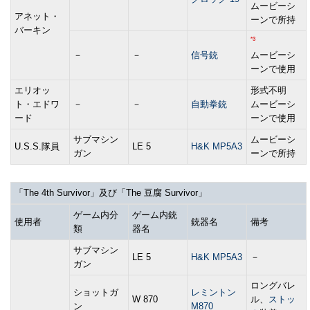
ムービーシ
アネット・
ーンで所持
バーキン
*3
－
－
信号銃
ムービーシ
ーンで使用
エリオッ
形式不明
ト・エドワ
－
－
自動拳銃
ムービーシ
ード
ーンで使用
サブマシン
ムービーシ
U.S.S.隊員
LE 5
H&K MP5A3
ガン
ーンで所持
「The 4th Survivor」及び「The 豆腐 Survivor」
ゲーム内分
ゲーム内銃
使用者
銃器名
備考
類
器名
サブマシン
LE 5
H&K MP5A3
－
ガン
ロングバレ
ショットガ
レミントン
W 870
ル、
ストッ
ン
M870