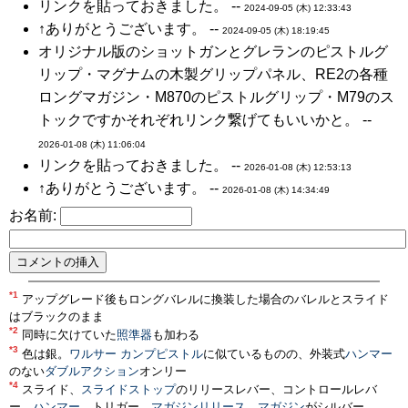
リンクを貼っておきました。 --
2024-09-05 (木) 12:33:43
↑ありがとうございます。 --
2024-09-05 (木) 18:19:45
オリジナル版のショットガンとグレランのピストルグ
リップ・マグナムの木製グリップパネル、RE2の各種
ロングマガジン・M870のピストルグリップ・M79のス
トックですかそれぞれリンク繋げてもいいかと。 --
2026-01-08 (木) 11:06:04
リンクを貼っておきました。 --
2026-01-08 (木) 12:53:13
↑ありがとうございます。 --
2026-01-08 (木) 14:34:49
お名前:
*1
アップグレード後もロングバレルに換装した場合のバレルとスライド
はブラックのまま
*2
同時に欠けていた
照準器
も加わる
*3
色は銀。
ワルサー カンプピストル
に似ているものの、外装式
ハンマー
のない
ダブルアクション
オンリー
*4
スライド、
スライドストップ
のリリースレバー、コントロールレバ
ー、
ハンマー
、トリガー、
マガジンリリース
、
マガジン
がシルバー