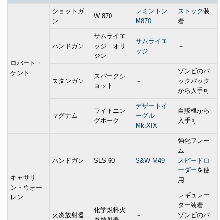
ショットガ
レミントン
ストック
装
W 870
ン
M870
着
サムライエ
サムライエ
ハンドガン
ッジ・オリ
－
ッジ
ジン
ロバート・
ゾンビのバ
ケンド
スパークシ
スタンガン
－
ックパック
ョット
から入手可
デザートイ
ライトニン
自販機から
マグナム
ーグル
グホーク
入手可
Mk.XIX
強化フレー
ム
ハンドガン
SLS 60
S&W M49
スピードロ
ーダー
を使
キャサリ
用
ン・ウォー
レギュレー
レン
ター装着
化学燃料火
火炎放射器
－
ゾンビのバ
炎放射器