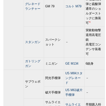
グレネード
弾と硫酸弾
GM 79
コルト M79
ランチャー
通常のショ
ルダースト
ックに換装
*2
可
実験動物撃
退用高電圧
スパークシ
銃
スタンガン
－
ョット
高電圧コン
デンサ装着
可
ガトリング
ミニガン
GE M134
6銃身
ガン
US M84スタ
閃光手榴弾
ングレネー
－
サブウェポ
ド
ン
US M61破片
破片手榴弾
－
手榴弾
サムライエ
サムライエ
早期購入特