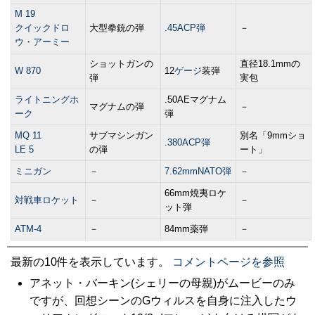
M 19
クイックドロ
大型拳銃の弾
.45ACP弾
－
ウ・アーミー
ショットガンの
直径18.1mmの
W 870
12
ゲージ
装弾
弾
実包
ライトニングホ
.50AEマグナム
マグナムの弾
－
ーク
弾
MQ 11
サブマシンガン
別名「9mmショ
.380ACP弾
LE 5
の弾
ート」
ミニガン
－
7.62mmNATO弾
－
66mm焼夷ロケ
対戦車ロケット
－
－
ット弾
ATM-4
－
84mm薬弾
－
最新の10件を表示しています。
コメントページを参照
アネット・バーキン(シェリーの母親)がムービーのみ
ですが、回想シーンのGウィルスを自身に注入したウ