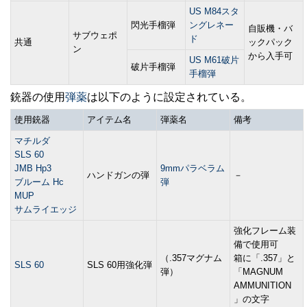
US M84スタ
閃光手榴弾
ングレネー
自販機・バ
サブウェポ
ド
共通
ックパック
ン
から入手可
US M61破片
破片手榴弾
手榴弾
銃器の使用
弾薬
は以下のように設定されている。
使用銃器
アイテム名
弾薬名
備考
マチルダ
SLS 60
JMB Hp3
9mmパラベラム
ハンドガンの弾
－
ブルーム Hc
弾
MUP
サムライエッジ
強化フレーム装
備で使用可
（.357マグナム
箱に「.357」と
SLS 60
SLS 60用強化弾
弾）
「MAGNUM
AMMUNITION
」の文字