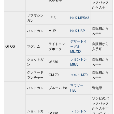
ックパック
から入手可
サブマシン
LE 5
H&K MP5A3
－
ガン
自販機から
ハンドガン
MUP
H&K USP
入手可
デザートイ
ライトニン
自販機から
GHOST
マグナム
ーグル
グホーク
入手可
Mk.XIX
ショットガ
レミントン
自販機から
W 870
ン
M870
入手可
グレネード
自販機から
GM 79
コルト M79
ランチャー
入手可
マウザー
ハンドガン
ブルーム Hc
弾無限
HSc
ゾンビのバ
ックパック
から入手可
ショットガ
レミントン
W 870
ロングバレ