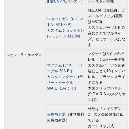
(H&K VP70バースト)
バースト
が可能
M1100-Pは短銃身、
ピ
ストルグリップ
(実際
ショットガン (レミン
は
M870
)
トン M1100-P)
カスタムパーツを組み
カスタムショットガン
込むことでフルサイ
(レミントン M1100)
ズ、
セミオート
式にな
る
マグナムは6インチバ
レオン・S・ケネディ
レル、シルバーモデル
マグナム (デザートイ
カスタムパーツを組み
ーグル 50A.E.)
込むことで10インチバ
カスタムマグナム (デ
レル、ブラックスライ
ザートイーグル
ドになる
50A.E. 10インチ)
木製
グリップパネル
(S.T.A.R.S.のメダリオ
ン付)
外見は『
エイリアン
火炎放射器
（化学燃料
2
』の火炎放射器に似
火炎放射器）
ている
カートリッジ式