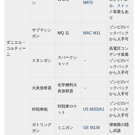
ン
M870
ル、
ストッ
ク
装着もあ
り
ゾンビのバ
サブマシン
MQ 11
MAC M11
ックパック
ガン
から入手可
ダニエル・
コルティー
高電圧コン
ニ
デンサ装着
スパークシ
スタンガン
－
ゾンビのバ
ョット
ックパック
から入手可
ゾンビのバ
化学燃料火
火炎放射器
－
ックパック
炎放射器
から入手可
ゾンビのバ
対戦車ロケ
対戦車砲
US M202A1
ックパック
ット
から入手可
ガトリング
弾無限の隠
ミニガン
GE M134
ガン
し武器