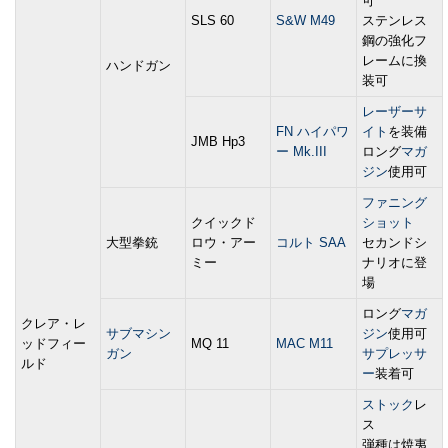
可
SLS 60
S&W M49
ステンレス
鋼の強化フ
レームに換
ハンドガン
装可
レーザーサ
FN ハイパワ
イト
を装備
JMB Hp3
ー Mk.III
ロング
マガ
ジン
使用可
ファニング
クイックド
ショット
大型拳銃
ロウ・アー
コルト SAA
セカンドシ
ミー
ナリオに登
場
ロング
マガ
クレア・レ
サブマシン
ジン
使用可
ッドフィー
MQ 11
MAC M11
ガン
サプレッサ
ルド
ー
装着可
ストック
レ
ス
弾種は焼夷