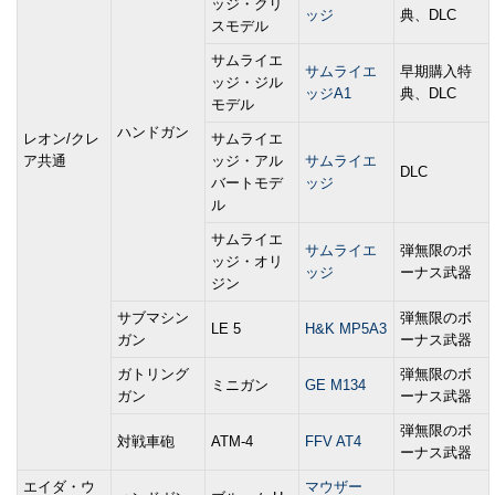
ッジ・クリ
ッジ
典、DLC
スモデル
サムライエ
サムライエ
早期購入特
ッジ・ジル
ッジA1
典、DLC
モデル
ハンドガン
レオン/クレ
サムライエ
ア共通
ッジ・アル
サムライエ
DLC
バートモデ
ッジ
ル
サムライエ
サムライエ
弾無限のボ
ッジ・オリ
ッジ
ーナス武器
ジン
サブマシン
弾無限のボ
LE 5
H&K MP5A3
ガン
ーナス武器
ガトリング
弾無限のボ
ミニガン
GE M134
ガン
ーナス武器
弾無限のボ
対戦車砲
ATM-4
FFV AT4
ーナス武器
エイダ・ウ
マウザー