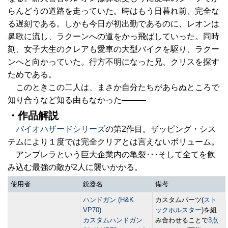
らんどうの道路を走っていた。時はもう日暮れ前、完全な
る遅刻である。しかも今日が初出勤であるのに、レオンは
鼻歌に流し、ラクーンへの道をかっ飛ばしていった。同時
刻、女子大生のクレアも愛車の大型バイクを駆り、ラクー
ンへと向かっていた。行方不明になった兄、クリスを探す
ためである。
このときこの二人は、まさか自分たちがあらぬところで
知り合うなど知る由もなかった―――
・作品解説
バイオハザードシリーズ
の第2作目。ザッピング・シス
テムにより１度では完全クリアとは言えないボリューム。
アンブレラという巨大企業内の亀裂･･･そして全てを飲
み込む最強の敵が2人に襲いかかる。
使用者
銃器名
備考
ハンドガン (H&K
カスタムパーツ(
スト
VP70)
ックホルスター
)を組
カスタムハンドガン
み合わせることで
3点