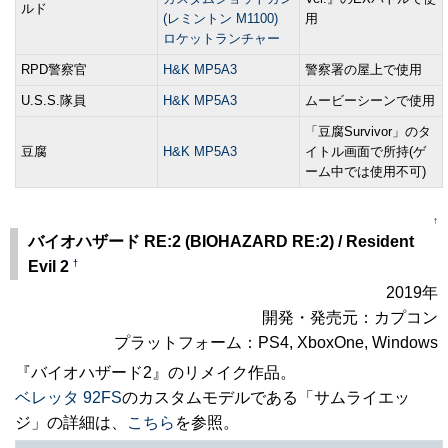
ルド
(レミントン M1100)
用
ロケットランチャー
RPD警察官
H&K MP5A3
警察署の屋上で使用
U.S.S.隊員
H&K MP5A3
ムービーシーンで使用
「豆腐Survivor」のタ
豆腐
H&K MP5A3
イトル画面で所持(ゲ
ーム中では使用不可)
↑
バイオハザード RE:2 (BIOHAZARD RE:2) / Resident
†
Evil 2
2019年
開発・発売元：カプコン
プラットフォーム：PS4, XboxOne, Windows
『バイオハザード2』のリメイク作品。
ベレッタ 92FS
のカスタムモデルである「サムライエッ
ジ」の詳細は、
こちら
を参照。