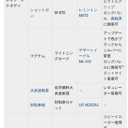
ピストルグ
ケネディ
リップ
ショットガ
レミントン
W 870
ロングバレ
ン
M870
ル、
曲銃床
に換装可
アップデー
トで色がブ
ラックから
デザートイ
シルバーに
ライトニン
マグナム
ーグル
変更
グホーク
Mk.XIX
ロングバレ
*1
ルに換装可
ダットサイ
ト
装着可
化学燃料火
レギュレー
火炎放射器
－
炎放射器
ター装着可
対戦車ロケ
対戦車砲
US M202A1
－
ット
スピードロ
ーダー
使用