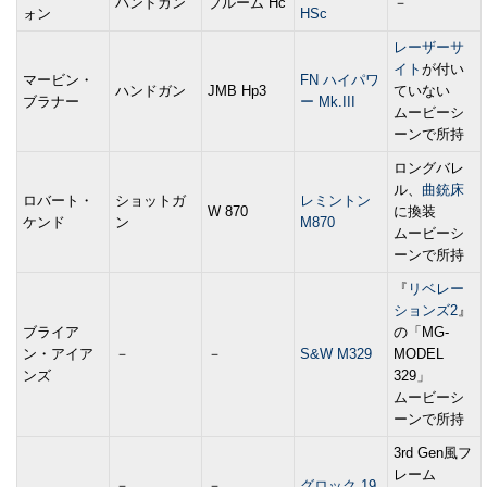
ハンドガン
ブルーム Hc
－
ォン
HSc
レーザーサ
イト
が付い
マービン・
FN ハイパワ
ハンドガン
JMB Hp3
ていない
ブラナー
ー Mk.III
ムービーシ
ーンで所持
ロングバレ
ル、
曲銃床
ロバート・
ショットガ
レミントン
W 870
に換装
ケンド
ン
M870
ムービーシ
ーンで所持
『
リベレー
ションズ2
』
ブライア
の「MG-
ン・アイア
－
－
S&W M329
MODEL
ンズ
329」
ムービーシ
ーンで所持
3rd Gen風フ
レーム
－
－
グロック 19