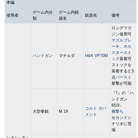
本編
ゲーム内分
ゲーム内銃
使用者
銃器名
備考
類
器名
ロング
マガ
ジン
使用可
マズルブレ
ーキ
、
ホル
スタースト
ハンドガン
マチルダ
H&K VP70M
ック
装着可
ストックを
装着すると3
点
バースト
射撃が可能
『
7
』の「ハ
ンドガン
M19」
コルト ガバ
大型拳銃
M 19
横撃ち
メント
セカンドシ
ナリオに登
場
レオン・S・