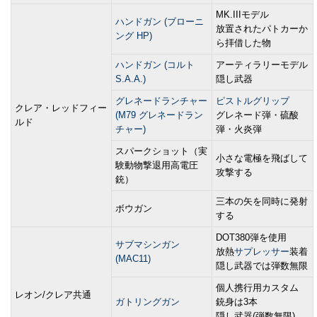
MK.IIIモデル
ハンドガン (ブローニ
放置されたパトカーか
ング HP)
ら拝借した物
ハンドガン (コルト
アーティラリーモデル
S.A.A.)
隠し武器
グレネードランチャー
ピストルグリップ
クレア・レッドフィー
(M79 グレネードラン
グレネード弾・硫酸
ルド
チャー)
弾・火炎弾
スパークショット（実
小さな電極を飛ばして
験動物撃退用高電圧
攻撃する
銃）
三本の矢を同時に発射
ボウガン
する
DOT380弾を使用
サブマシンガン
放熱
サプレッサー
装着
(MAC11)
隠し武器では弾数無限
個人携行用カスタム
レオン/クレア共通
ガトリングガン
銃身は3本
隠し武器(弾数無限)