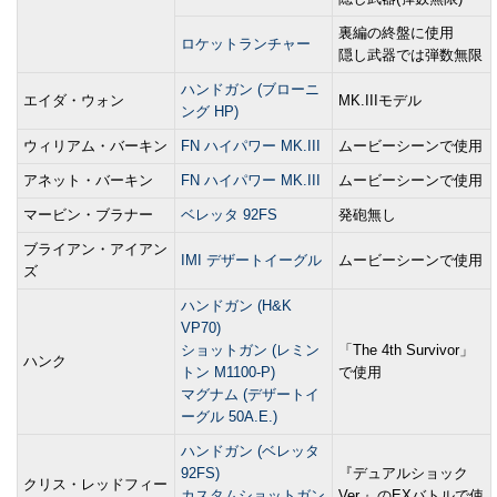
裏編の終盤に使用
ロケットランチャー
隠し武器では弾数無限
ハンドガン (ブローニ
エイダ・ウォン
MK.IIIモデル
ング HP)
ウィリアム・バーキン
FN ハイパワー MK.III
ムービーシーンで使用
アネット・バーキン
FN ハイパワー MK.III
ムービーシーンで使用
マービン・ブラナー
ベレッタ 92FS
発砲無し
ブライアン・アイアン
IMI デザートイーグル
ムービーシーンで使用
ズ
ハンドガン (H&K
VP70)
ショットガン (レミン
「The 4th Survivor」
ハンク
トン M1100-P)
で使用
マグナム (デザートイ
ーグル 50A.E.)
ハンドガン (ベレッタ
92FS)
『デュアルショック
クリス・レッドフィー
カスタムショットガン
Ver.』のEXバトルで使