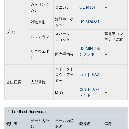
ガトリング
ミニガン
GE M134
－
ガン
対戦車ロケ
対戦車砲
US M202A1
－
ット
プリン
スパーク・
高電圧コン
スタンガン
－
ショット
デンサ装着
US M84スタ
サブウェポ
閃光手榴弾
ングレネー
－
ン
ド
クイックド
ロウ・アー
コルト SAA
－
ミー
杏仁豆腐
大型拳銃
コルト ガバ
M 19
－
メント
「The Ghost Survivors」
ゲーム内分
ゲーム内銃
使用者
銃器名
備考
類
器名