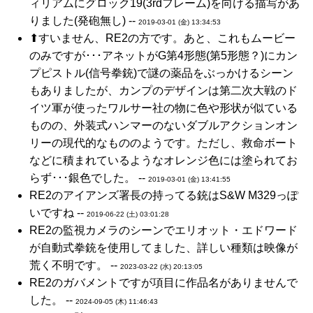
ィリアムにグロック19(3rdフレーム)を向ける描写があ
りました(発砲無し) --
2019-03-01 (金) 13:34:53
⬆すいません、RE2の方です。あと、これもムービー
のみですが･･･アネットがG第4形態(第5形態？)にカン
プピストル(信号拳銃)で謎の薬品をぶっかけるシーン
もありましたが、カンプのデザインは第二次大戦のド
イツ軍が使ったワルサー社の物に色や形状が似ている
ものの、外装式ハンマーのないダブルアクションオン
リーの現代的なもののようです。ただし、救命ボート
などに積まれているようなオレンジ色には塗られてお
らず･･･銀色でした。 --
2019-03-01 (金) 13:41:55
RE2のアイアンズ署長の持ってる銃はS&W M329っぽ
いですね --
2019-06-22 (土) 03:01:28
RE2の監視カメラのシーンでエリオット・エドワード
が自動式拳銃を使用してました、詳しい種類は映像が
荒く不明です。 --
2023-03-22 (水) 20:13:05
RE2のガバメントですが項目に作品名がありませんで
した。 --
2024-09-05 (木) 11:46:43