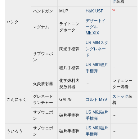
ク
装着
*4
ハンドガン
MUP
H&K USP
デザートイ
ハンク
ライトニン
マグナム
ーグル
－
グホーク
Mk.XIX
US M84スタ
閃光手榴弾
ングレネー
－
サブウェポ
ド
ン
US M61破片
破片手榴弾
－
手榴弾
化学燃料火
レギュレー
火炎放射器
－
炎放射器
ター装着
グレネード
ストック
装
こんにゃく
GM 79
コルト M79
ランチャー
着
サブウェポ
US M61破片
破片手榴弾
－
ン
手榴弾
サブウェポ
US M61破片
ういろう
破片手榴弾
－
ン
手榴弾