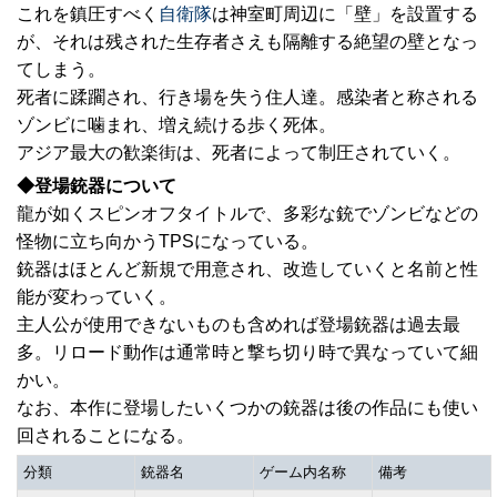
これを鎮圧すべく
自衛隊
は神室町周辺に「壁」を設置する
が、それは残された生存者さえも隔離する絶望の壁となっ
てしまう。
死者に蹂躙され、行き場を失う住人達。感染者と称される
ゾンビに噛まれ、増え続ける歩く死体。
アジア最大の歓楽街は、死者によって制圧されていく。
◆登場銃器について
龍が如くスピンオフタイトルで、多彩な銃でゾンビなどの
怪物に立ち向かうTPSになっている。
銃器はほとんど新規で用意され、改造していくと名前と性
能が変わっていく。
主人公が使用できないものも含めれば登場銃器は過去最
多。リロード動作は通常時と撃ち切り時で異なっていて細
かい。
なお、本作に登場したいくつかの銃器は後の作品にも使い
回されることになる。
分類
銃器名
ゲーム内名称
備考