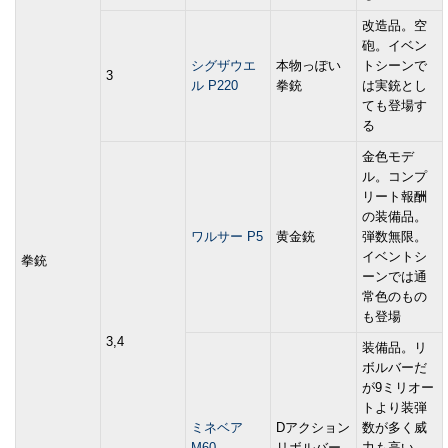
改造品。空
砲。イベン
シグザウエ
本物っぽい
トシーンで
3
ル P220
拳銃
は実銃とし
ても登場す
る
金色モデ
ル。コンプ
リート報酬
の装備品。
ワルサー P5
黄金銃
弾数無限。
イベントシ
拳銃
ーンでは通
常色のもの
も登場
3,4
装備品。リ
ボルバーだ
が9ミリオー
トより装弾
ミネベア
Dアクション
数が多く威
M60
リボルバー
力も高い。