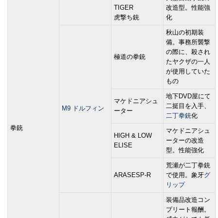
TIGER
改造型。性能強
虎撃ち銃
化
秋山の初期装
備。事務所襲撃
の際に、殺され
極道の拳銃
たヤクザの一人
が使用していた
もの
地下DVD屋にて
マケドニアシュ
二挺目を入手、
M9 ドルフィン
ーター
二丁拳銃
化
拳銃
マケドニアシュ
HIGH & LOW
ーターの改造
ELISE
型。性能強化
荒瀬が二丁拳銃
ARASESP-R
で使用。象牙
グ
リップ
装備品改造コン
プリート報酬。