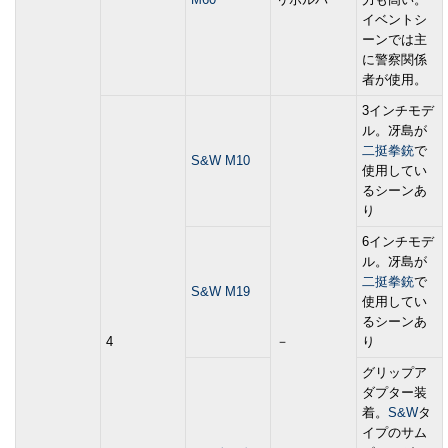
イベントシ
ーンでは主
に警察関係
者が使用。
3インチモデ
ル。冴島が
二挺拳銃
で
S&W M10
使用してい
るシーンあ
り
6インチモデ
ル。冴島が
二挺拳銃
で
S&W M19
使用してい
るシーンあ
4
－
り
グリップア
ダプター装
着。
S&W
タ
イプのサム