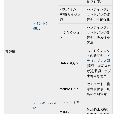
剣堂も使用
パスメイカー
ハンティングシ
灰燼(カイジン)
ョットガンの改
砲
造型。性能強化
レミントン
ハンティングシ
M870
もくもくショッ
ョットガンの改
ト
造型。煙幕弾を
装填
もくもくショッ
散弾銃
トの発展型。
ド
ラゴンブレス弾
HANABIガン
(厳密には花火だ
が)を装填。ボブ
宇都宮も使用
セミオート。箱
MarkⅣ.EXP
形弾倉付き。真
島の初期装備
ミンチメイカ
フランキ スパス
ー
12
MarkIV.EXPの
MJM56