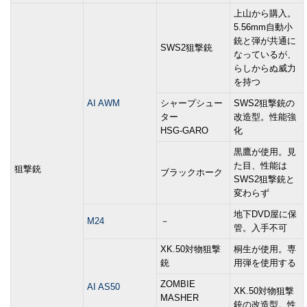
上山から購入。
5.56mm自動小
銃と弾が共通に
SWS2狙撃銃
なっているが、
らしからぬ威力
を持つ
AI AWM
シャープシュー
SWS2狙撃銃の
ター
改造型。性能強
HSG-GARO
化
黒鷹が使用。見
た目、性能は
狙撃銃
ブラックホーク
SWS2狙撃銃と
変わらず
地下DVD屋に保
M24
－
管。入手不可
XK.50対物狙撃
桐生が使用。専
銃
用弾を使用する
ZOMBIE
AI AS50
XK.50対物狙撃
MASHER
銃の改造型。性