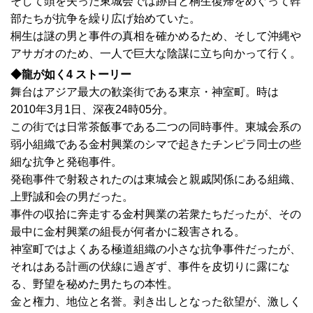
そして頭を失った東城会では跡目と桐生復帰をめぐって幹
部たちが抗争を繰り広げ始めていた。
桐生は謎の男と事件の真相を確かめるため、そして沖縄や
アサガオのため、一人で巨大な陰謀に立ち向かって行く。
◆龍が如く4 ストーリー
舞台はアジア最大の歓楽街である東京・神室町。時は
2010年3月1日、深夜24時05分。
この街では日常茶飯事である二つの同時事件。東城会系の
弱小組織である金村興業のシマで起きたチンピラ同士の些
細な抗争と発砲事件。
発砲事件で射殺されたのは東城会と親戚関係にある組織、
上野誠和会の男だった。
事件の収拾に奔走する金村興業の若衆たちだったが、その
最中に金村興業の組長が何者かに殺害される。
神室町ではよくある極道組織の小さな抗争事件だったが、
それはある計画の伏線に過ぎず、事件を皮切りに露にな
る、野望を秘めた男たちの本性。
金と権力、地位と名誉。剥き出しとなった欲望が、激しく