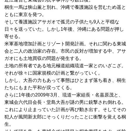
桐生一馬は狭山薫と別れ、沖縄で養護施設を営むため遥と
ともに東京を発つ。
そして養護施設アサガオで孤児の子供たち9人と平穏な
日々を送っていた。しかし1年後、沖縄にある問題が押し
寄せる。
米軍基地増加計画とリゾート開発計画。それに関わる東城
会と二人の政治家の存在。市民の反対が増加する中、アサ
ガオにも土地買収の問題が発生する。
土地の所有者である地元極道組織琉道一家とのいざこざ。
それが徐々に国家規模の計画と繋がっていく。
しかし、大吾の力もあって事態はひとまず落ち着き、桐生
たちにもまた平和が戻ってくる。
さらに1年後の2009年3月、琉道一家組長・名嘉原茂と、
東城会六代目会長・堂島大吾が謎の男に銃撃され倒れる。
これにより止まっていた計画が再び動き出す。そしてその
犯人が風間新太郎にそっくりだったことに衝撃を覚える桐
生。