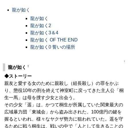
龍が如く
龍が如く
龍が如く2
龍が如く3＆4
龍が如く OF THE END
龍が如く0 誓いの場所
↑
†
龍が如く
◆ストーリー
親友と愛する女のために親殺し（組長殺し）の罪をかぶ
り、懲役10年の刑を終えて神室町に戻ってきた主人公「桐
生一馬」は母を捜す少女と出会う。
その少女「遥」は、かつて桐生が所属していた関東最大の
広域暴力団「東城会」から盗み出された、100億円の鍵を
握るといわれ、様々なヤクザ勢力に狙われていた。遥を守
るために戦う桐生は、戦いの中で「人として生きることの