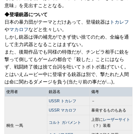
意味」を見出すこととなる。
◆登場銃器について
日本の暴力団がテーマとだけあって、登場銃器は
トカレフ
や
マカロフ
などと生々しい。
しかし銃器は弾の補充ができず使い捨てのため、全編を通
して主力武器となることはまずない。
また、後期作品でも同様の特徴だが、チンピラ相手に銃を
撃って倒してもゲームの都合で「殺した」ことにはなら
ず、戦闘終了後は捨て台詞を吐いてトボトボ逃げていく。
とはいえムービー中に登場する銃器は別で、撃たれた人間
は命に関わるダメージを負う(当たり前の事だが…)。
使用者
銃器名
備考
USSR トカレフ
－
USSR マカロフ
暴発するものもある
上部に
レーザーサイト
コルト ガバメント
桐生 一馬
（？）装着