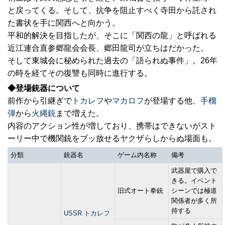
と戻ってくる。そして、抗争を阻止すべく寺田から託され
た書状を手に関西へと向かう。
平和的解決を目指したが、そこに「関西の龍」と呼ばれる
近江連合直参郷龍会会長、郷田龍司が立ちはだかった。
そして東城会に秘められた過去の「語られぬ事件」。26年
の時を経てその復讐も同時に進行する。
◆登場銃器について
前作から引継ぎで
トカレフ
や
マカロフ
が登場する他、
手榴
弾
から
火縄銃
まで増えた。
内容のアクション性が増しており、携帯はできないがスト
ーリー中で機関銃をブッ放せるヤクザらしからぬ場面も。
分類
銃器名
ゲーム内名称
備考
武器屋で購入で
きる。イベント
旧式オート拳銃
シーンでは極道
関係者が多く所
持する
USSR トカレフ