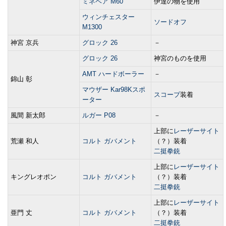
ミネベア M60
伊達の物を使用
ウィンチェスター
ソードオフ
M1300
神宮 京兵
グロック 26
－
グロック 26
神宮のものを使用
AMT ハードボーラー
－
錦山 彰
マウザー Kar98Kスポ
スコープ
装着
ーター
風間 新太郎
ルガー P08
－
上部に
レーザーサイト
荒瀬 和人
コルト ガバメント
（？）装着
二挺拳銃
上部に
レーザーサイト
キングレオポン
コルト ガバメント
（？）装着
二挺拳銃
上部に
レーザーサイト
亜門 丈
コルト ガバメント
（？）装着
二挺拳銃