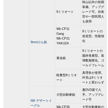
秋山以外の初期
装備。アップグ
9ミリオート
レード可。自衛
官や一部民間人
も使用
Wk-CP11
9ミリオートの
Gang
改造型。性能強
Wk-CP21
化
9mmけん銃
YAKUZA
9ミリオートの
最終発展型。装
黄金銃
弾数無限化。ゴ
ールドフレーム
真理奈が使用。
軽量型9ミリオ
外見は9ミリオ
ート
ートと変わらず
裏DVD屋で入
大型自動拳銃
手。アップグレ
ード可
IMI デザートイ
ーグル
Wk-CP35
大型自動拳銃の