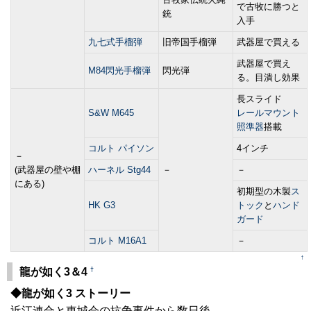
で古牧に勝つと
銃
入手
九七式手榴弾
旧帝国手榴弾
武器屋で買える
武器屋で買え
M84閃光手榴弾
閃光弾
る。目潰し効果
長スライド
S&W M645
レールマウント
照準器
搭載
コルト パイソン
4インチ
－
(武器屋の壁や棚
ハーネル Stg44
－
－
にある)
初期型の木製
ス
HK G3
トック
と
ハンド
ガード
コルト M16A1
－
↑
†
龍が如く3＆4
◆龍が如く3 ストーリー
近江連合と東城会の抗争事件から数日後。