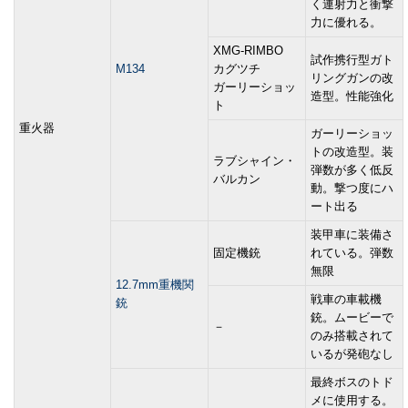
く連射力と衝撃
力に優れる。
XMG-RIMBO
試作携行型ガト
M134
カグツチ
リングガンの改
ガーリーショッ
造型。性能強化
ト
重火器
ガーリーショッ
トの改造型。装
ラブシャイン・
弾数が多く低反
バルカン
動。撃つ度にハ
ート出る
装甲車に装備さ
固定機銃
れている。弾数
無限
12.7mm重機関
戦車の車載機
銃
銃。ムービーで
－
のみ搭載されて
いるが発砲なし
最終ボスのトド
メに使用する。