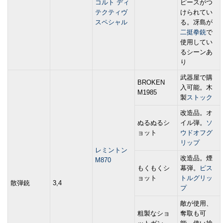
コルト ディ
ピースがつ
テクティヴ
けられてい
スペシャル
る。冴島が
二挺拳銃
で
使用してい
るシーンあ
り
武器屋で購
BROKEN
入可能。木
M1985
製
ストック
改造品。オ
ぬるぬるシ
イル弾。
ソ
ョット
ウドオフ
グ
リップ
レミントン
改造品。煙
M870
もくもくシ
幕弾。
ピス
ョット
トルグリッ
散弾銃
3,4
プ
敵が使用、
粗製なショ
奪取も可