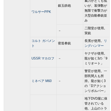
威力がとても低
銀玉鉄砲
いが、装弾数が
無限で衝撃力が
ワルサーPPK
大型自動拳銃並
み
二階堂が使用。
－
実銃
コルト ガバメン
長濱が使用。
リ
密造拳銃
ト
ングハンマー
ヤクザが使用。
USSR マカロフ
－
龍が如く3の「9
ミリオート」
警官が使用。一
部民間人も所
ミネベア M60
－
持。龍が如く3
の「Dアクショ
ンリボルバー」
地下DVD屋に保
管されている
他、上山のトラ