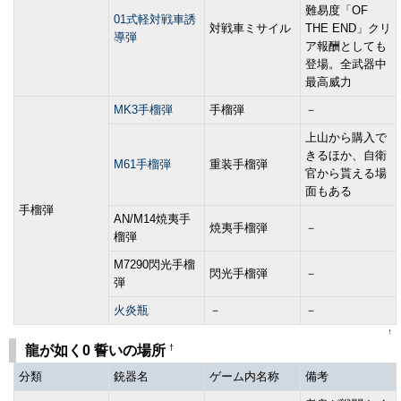
難易度「OF
01式軽対戦車誘
対戦車ミサイル
THE END」クリ
導弾
ア報酬としても
登場。全武器中
最高威力
MK3手榴弾
手榴弾
－
上山から購入で
きるほか、自衛
M61手榴弾
重装手榴弾
官から貰える場
面もある
手榴弾
AN/M14焼夷手
焼夷手榴弾
－
榴弾
M7290閃光手榴
閃光手榴弾
－
弾
火炎瓶
－
－
↑
†
龍が如く0 誓いの場所
分類
銃器名
ゲーム内名称
備考