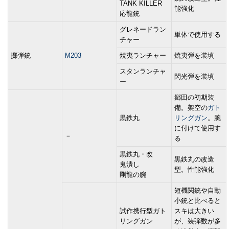
TANK KILLER
能強化
応龍銃
グレネードラン
単体で使用する
チャー
擲弾銃
M203
焼夷ランチャー
焼夷弾を装填
スタンランチャ
閃光弾を装填
ー
郷田の初期装
備。架空の
ガト
黒鉄丸
リングガン
。腕
に付けて使用す
－
る
黒鉄丸・改
黒鉄丸の改造
鬼潰し
型。性能強化
剛龍の腕
短機関銃や自動
小銃と比べると
試作携行型ガト
スキは大きい
リングガン
が、装弾数が多