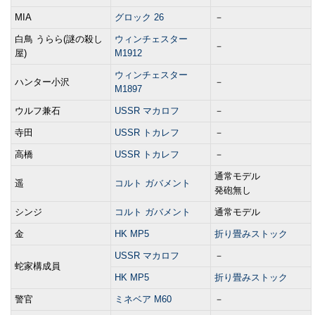
MIA
グロック 26
－
白鳥 うらら(謎の殺し
ウィンチェスター
－
屋)
M1912
ウィンチェスター
ハンター小沢
－
M1897
ウルフ兼石
USSR マカロフ
－
寺田
USSR トカレフ
－
高橋
USSR トカレフ
－
通常モデル
遥
コルト ガバメント
発砲無し
シンジ
コルト ガバメント
通常モデル
金
HK MP5
折り畳みストック
USSR マカロフ
－
蛇家構成員
HK MP5
折り畳みストック
警官
ミネベア M60
－