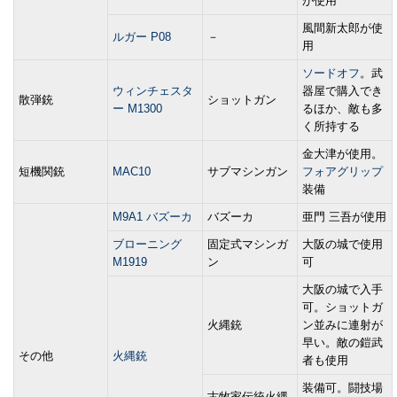
が使用
風間新太郎が使
ルガー P08
－
用
ソードオフ
。武
ウィンチェスタ
器屋で購入でき
散弾銃
ショットガン
ー M1300
るほか、敵も多
く所持する
金大津が使用。
短機関銃
MAC10
サブマシンガン
フォアグリップ
装備
M9A1 バズーカ
バズーカ
亜門 三吾が使用
ブローニング
固定式マシンガ
大阪の城で使用
M1919
ン
可
大阪の城で入手
可。ショットガ
火縄銃
ン並みに連射が
早い。敵の鎧武
その他
火縄銃
者も使用
装備可。闘技場
古牧家伝統火縄