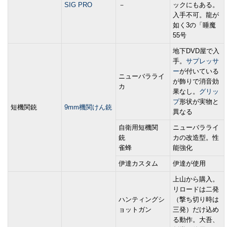
SIG PRO
－
ックにもある。
入手不可。龍が
如く3の「睡魔
55号
地下DVD屋で入
手。
サプレッサ
ー
が付いている
ニューバラライ
が飾りで消音効
カ
果なし。
グリッ
プ
形状が実物と
短機関銃
9mm機関けん銃
異なる
自衛用短機関
ニューバラライ
銃
カの改造型。性
雀蜂
能強化
伊達カスタム
伊達が使用
上山から購入。
リロードは二発
ハンティングシ
（撃ち切り時は
ョットガン
三発）だけ込め
る動作。大吾、