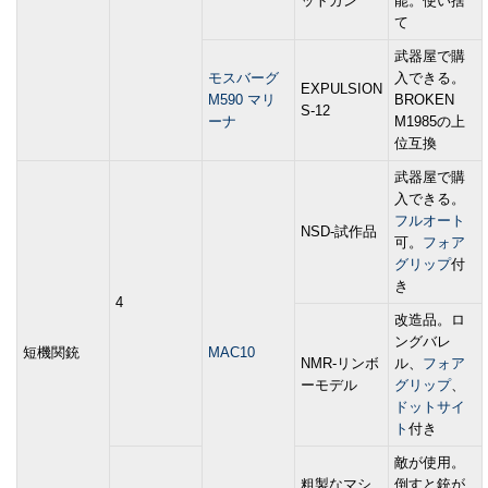
ットガン
能。使い捨
て
武器屋で購
モスバーグ
入できる。
EXPULSION
M590 マリ
BROKEN
S-12
ーナ
M1985の上
位互換
武器屋で購
入できる。
フルオート
NSD-試作品
可。
フォア
グリップ
付
き
4
改造品。ロ
ングバレ
短機関銃
MAC10
NMR-リンボ
ル、
フォア
ーモデル
グリップ
、
ドットサイ
ト
付き
敵が使用。
粗製なマシ
倒すと銃が