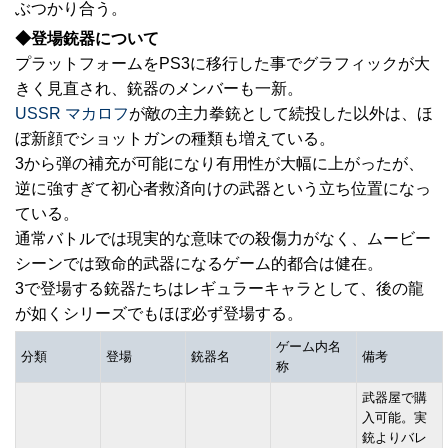
ぶつかり合う。
◆登場銃器について
プラットフォームをPS3に移行した事でグラフィックが大
きく見直され、銃器のメンバーも一新。
USSR マカロフ
が敵の主力拳銃として続投した以外は、ほ
ぼ新顔でショットガンの種類も増えている。
3から弾の補充が可能になり有用性が大幅に上がったが、
逆に強すぎて初心者救済向けの武器という立ち位置になっ
ている。
通常バトルでは現実的な意味での殺傷力がなく、ムービー
シーンでは致命的武器になるゲーム的都合は健在。
3で登場する銃器たちはレギュラーキャラとして、後の龍
が如くシリーズでもほぼ必ず登場する。
ゲーム内名
分類
登場
銃器名
備考
称
武器屋で購
入可能。実
銃よりバレ