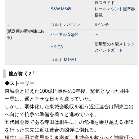
長スライド
S&W M645
レールマウント
照準器
搭載
コルト パイソン
4インチ
－
(武器屋の壁や棚にあ
ハーネル Stg44
－
る)
初期型の木製
ストック
HK G3
と
ハンドガード
コルト M16A1
－
↑
†
龍が如く2
◆ストーリー
東城会と消えた100億円事件の1年後、堅気となった桐生
一馬は、遥と幸せな日々を送っていた。
しかし、弱体化した東城会吸収を狙う近江連合は関東進出
へ向けて抗争の準備を着々と進めている。
五代目会長である寺田は桐生にこの危機を乗り越える相談
を行った矢先に近江連合の凶弾に倒れる。
桐生は寺田の意思を引き継ぎ、東城会を救うべく神室町へ