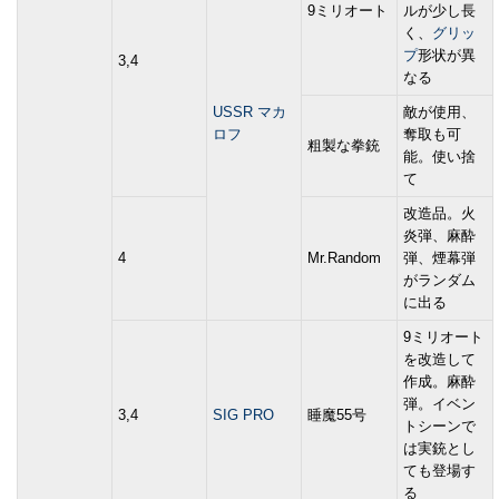
9ミリオート
ルが少し長
く、
グリッ
プ
形状が異
3,4
なる
USSR マカ
敵が使用、
ロフ
奪取も可
粗製な拳銃
能。使い捨
て
改造品。火
炎弾、麻酔
4
Mr.Random
弾、煙幕弾
がランダム
に出る
9ミリオート
を改造して
作成。麻酔
弾。イベン
3,4
SIG PRO
睡魔55号
トシーンで
は実銃とし
ても登場す
る