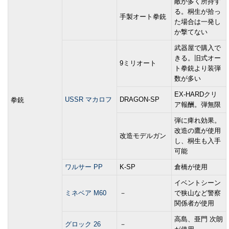
敵が多く所持す
る。桐生が拾っ
手製オート拳銃
た場合は一発し
か撃てない
武器屋で購入で
きる。旧式オー
9ミリオート
ト拳銃より装弾
数が多い
EX-HARDクリ
USSR マカロフ
DRAGON-SP
拳銃
ア報酬。弾無限
弾に痺れ効果。
改造の鷹が使用
改造モデルガン
し、桐生も入手
可能
ワルサー PP
K-SP
倉橋が使用
イベントシーン
ミネベア M60
－
で狭山など警察
関係者が使用
高島、亜門 次朗
グロック 26
－