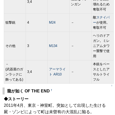
3,4
ンガン
壊れるため
奪取不可
敵
スナイパ
狙撃銃
4
M24
－
ー
が使用。
奪取不可
ヘリのドア
ガン。ミレ
その他
3
M134
－
ニアムタワ
ー襲撃で使
用
－
本銃をベー
(武器屋のガ
アーマライ
スとしたア
3,4
－
ンラックに
ト AR10
サルトライ
飾ってある)
フル
↑
†
龍が如く OF THE END
◆ストーリー
2011年4月、東京・神室町。突如として出現した生ける
屍・ゾンビによって町は未曽有の大混乱に陥る。