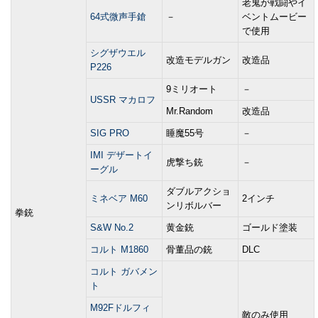
老鬼が戦闘やイ
64式微声手鎗
－
ベントムービー
で使用
シグザウエル
改造モデルガン
改造品
P226
9ミリオート
－
USSR マカロフ
Mr.Random
改造品
SIG PRO
睡魔55号
－
IMI デザートイ
虎撃ち銃
－
ーグル
ダブルアクショ
ミネベア M60
2インチ
ンリボルバー
拳銃
S&W No.2
黄金銃
ゴールド塗装
コルト M1860
骨董品の銃
DLC
コルト ガバメン
ト
M92Fドルフィ
敵のみ使用