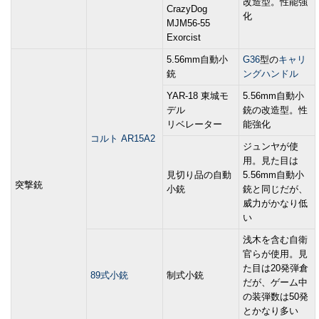
改造型。性能強
CrazyDog
化
MJM56-55
Exorcist
5.56mm自動小
G36
型の
キャリ
銃
ングハンドル
YAR-18 東城モ
5.56mm自動小
デル
銃の改造型。性
リベレーター
能強化
コルト AR15A2
ジュンヤが使
用。見た目は
見切り品の自動
5.56mm自動小
突撃銃
小銃
銃と同じだが、
威力がかなり低
い
浅木を含む自衛
官らが使用。見
た目は20発弾倉
89式小銃
制式小銃
だが、ゲーム中
の装弾数は50発
とかなり多い