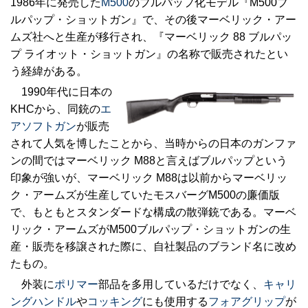
1986年に発売した
M500
のブルパップ化モデル『M500ブ
ルパップ・ショットガン』で、その後マーベリック・アー
ムズ社へと生産が移行され、『マーベリック 88 ブルパッ
プ ライオット・ショットガン』の名称で販売されたとい
う経緯がある。
1990年代に日本の
KHCから、同銃の
エ
アソフトガン
が販売
されて人気を博したことから、当時からの日本のガンファ
ンの間ではマーベリック M88と言えばブルパップという
印象が強いが、マーベリック M88は以前からマーベリッ
ク・アームズが生産していたモスバーグM500の廉価版
で、もともとスタンダードな構成の散弾銃である。マーベ
リック・アームズがM500ブルパップ・ショットガンの生
産・販売を移譲された際に、自社製品のブランド名に改め
たもの。
外装に
ポリマー
部品を多用しているだけでなく、
キャリ
ングハンドル
や
コッキング
にも使用する
フォアグリップ
が