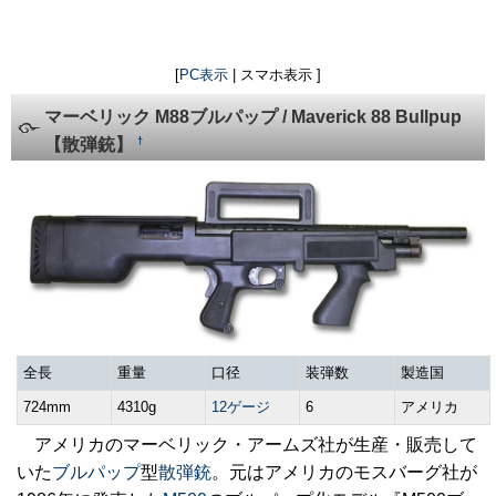
[
PC表示
| スマホ表示 ]
マーベリック M88ブルパップ / Maverick 88 Bullpup
†
【散弾銃】
全長
重量
口径
装弾数
製造国
724mm
4310g
12ゲージ
6
アメリカ
アメリカのマーベリック・アームズ社が生産・販売して
いた
ブルパップ
型
散弾銃
。元はアメリカのモスバーグ社が