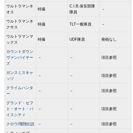
ウルトラマンネ
C.I.B.保安部隊
特撮
－
オス
隊員
ウルトラマンネ
特撮
TLT一般隊員
－
クサス
ウルトラマンマ
特撮
UDF隊員
発砲なし
ックス
カウントダウン
ヴァンパイヤー
－
－
項目参照
ズ
ガンスミスキャ
－
－
項目参照
ッツ
クライムハンタ
－
－
項目参照
ー
グランド・セフ
ト・オート・バ
－
－
項目参照
イスシティ
クロウ/飛翔伝説
－
－
項目参照