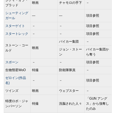
シティ・オブ・
映画
チャモロの手下
－
ブラッド
シューティング
―
―
項目参照
ガール
スターゲイト
－
－
項目参照
スタートレック
－
－
項目参照
バイカー集団
－
ストーン・コー
映画
ジョン・ストー
バイカー集団か
ルド
ン
ら奪う
スポーン
－
－
項目参照
生物彗星WoO
特撮
防衛隊隊員
－
ゼロイン(作品
－
－
項目参照
名)
ツインズ
映画
ウェブスター
－
「GUN アング
特捜ロボ・ジャ
特撮
洗脳された人々
ス」から強奪し
ンパーソン
たのみ