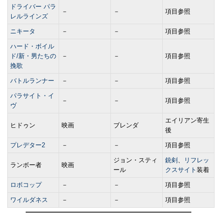
ドライバー パラ
－
－
項目参照
レルラインズ
ニキータ
－
－
項目参照
ハード・ボイル
ド/新・男たちの
－
－
項目参照
挽歌
バトルランナー
－
－
項目参照
パラサイト・イ
－
－
項目参照
ヴ
エイリアン寄生
ヒドゥン
映画
ブレンダ
後
プレデター2
－
－
項目参照
ジョン・スティ
銃剣
、
リフレッ
ランボー者
映画
ール
クスサイト
装着
ロボコップ
－
－
項目参照
ワイルダネス
－
－
項目参照