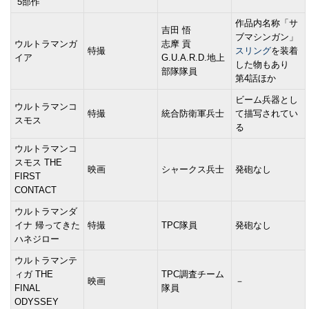
”5部作
作品内名称「サ
吉田 悟
ブマシンガン」
ウルトラマンガ
志摩 貢
特撮
スリング
を装着
イア
G.U.A.R.D.地上
した物もあり
部隊隊員
第4話ほか
ビーム兵器とし
ウルトラマンコ
特撮
統合防衛軍兵士
て描写されてい
スモス
る
ウルトラマンコ
スモス THE
映画
シャークス兵士
発砲なし
FIRST
CONTACT
ウルトラマンダ
イナ 帰ってきた
特撮
TPC隊員
発砲なし
ハネジロー
ウルトラマンテ
ィガ THE
TPC調査チーム
映画
－
FINAL
隊員
ODYSSEY