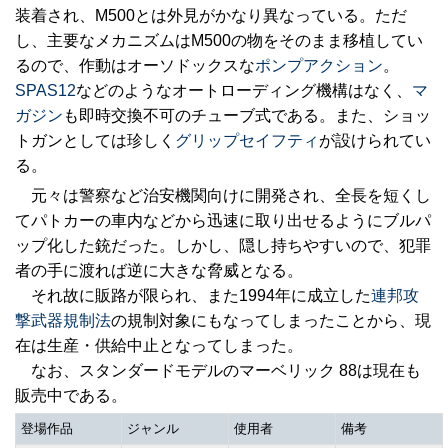
装着され、M500とは外見がかなり異なっている。ただ
し、主要なメカニズムはM500の物をそのまま移植してい
るので、作動はオーソドックスな
ポンプアクション
。
SPAS12
などのようなオートローディング機構はなく、
マ
ガジン
も即時交換不可のチューブ式である。また、ショッ
トガンとしては珍しく
グリップセイフティ
が設けられてい
る。
元々は警察など治安機関向けに開発され、全長を短くし
てパトカーの車内などから迅速に取り出せるようにブルパ
ップ化した銃だった。しかし、隠し持ちやすいので、犯罪
者の手に渡れば逆に大きな脅威となる。
それ故に販路が限られ、また1994年に成立した
連邦攻
撃武器規制法
の規制対象にもなってしまったことから、現
在は生産・供給中止となってしまった。
なお、スタンダードモデルのマーベリック 88は現在も
販売中である。
登場作品
ジャンル
使用者
備考