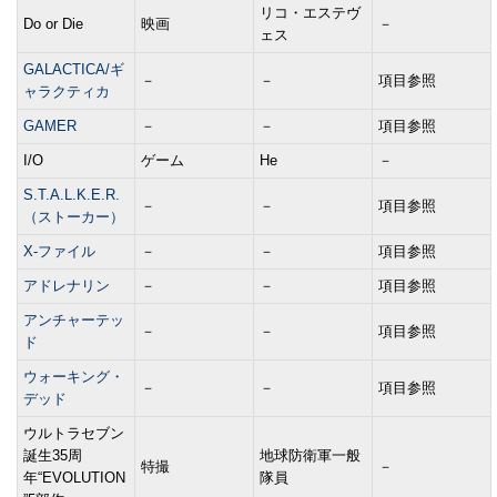
リコ・エステヴ
Do or Die
映画
－
ェス
GALACTICA/ギ
－
－
項目参照
ャラクティカ
GAMER
－
－
項目参照
I/O
ゲーム
He
－
S.T.A.L.K.E.R.
－
－
項目参照
（ストーカー）
X-ファイル
－
－
項目参照
アドレナリン
－
－
項目参照
アンチャーテッ
－
－
項目参照
ド
ウォーキング・
－
－
項目参照
デッド
ウルトラセブン
誕生35周
地球防衛軍一般
特撮
－
年“EVOLUTION
隊員