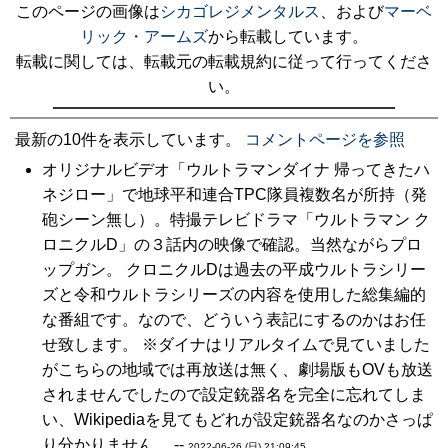
このページの画像は
シカゴレジメンタルス
、および
マーベ
リック・アームズ
から転載しています。
転載に関しては、転載元の転載規約に従って行ってくださ
い。
最新の10件を表示しています。
コメントページを参照
オリジナルビデオ「ウルトラマンダイナ 帰ってきたハ
ネジロー」で地球平和連合TPC隊員複数名が所持（発
砲シーン無し）。特撮テレビドラマ「ウルトラマン ク
ロニクルD」の３話内の映像で確認。当然ながらプロ
ップガン。 クロニクルDは過去の平成ウルトラシリー
ズと令和ウルトラシリーズの内容を使用した総集編的
な番組です。なので、どういう表記にするのかはお任
せ致します。 ※ダイナはリアルタイムで見ていました
がこちらの地域では再放送は無く、劇場版もOVも放送
されませんでしたので設定銃器名を完全に忘れてしま
い、Wikipediaを見てもどれが設定銃器名なのかさっぱ
り分かりません。 --
2022-06-26 (日) 21:09:45