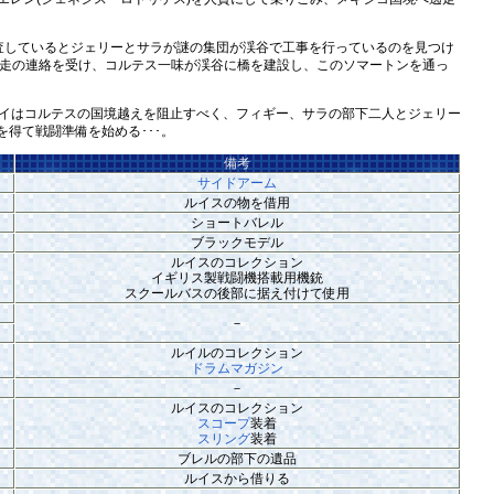
しているとジェリーとサラが謎の集団が渓谷で工事を行っているのを見つけ
逃走の連絡を受け、コルテス一味が渓谷に橋を建設し、このソマートンを通っ
、レイはコルテスの国境越えを阻止すべく、フィギー、サラの部下二人とジェリー
得て戦闘準備を始める･･･。
備考
サイドアーム
ルイスの物を借用
ショートバレル
ブラックモデル
ルイスのコレクション
イギリス製戦闘機搭載用機銃
スクールバスの後部に据え付けて使用
－
ルイルのコレクション
ドラムマガジン
－
ルイスのコレクション
スコープ
装着
スリング
装着
ブレルの部下の遺品
ルイスから借りる