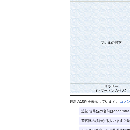
ブレルの部下
サラザー
(ソマートンの住人)
最新の10件を表示しています。
コメ
追記 信号銃の名前はorion flare
警官隊の銃わかる人います？覚え