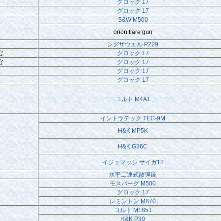
グロック 17
グロック 17
S&W M500
orion flare gun
シグザウエル P229
官
グロック 17
官
グロック 17
グロック 17
グロック 17
コルト M4A1
イントラテック TEC-9M
H&K MP5K
H&K G36C
イジェマッシ サイガ12
水平二連式散弾銃
モスバーグ M500
グロック 17
レミントン M870
コルト M1851
H&K P30