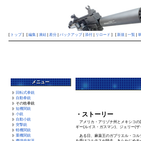
[
トップ
] [
編集
|
凍結
|
差分
|
バックアップ
|
添付
|
リロード
] [
新規
|
一覧
|
メニュー
回転式拳銃
自動拳銃
その他拳銃
短機関銃
・ストーリー
小銃
自動小銃
アメリカ・アリゾナ州とメキシコの国
突撃銃
ギー(ルイス・ガスマン)、ジェリー(
軽機関銃
重機関銃
ある日、麻薬王のガブリエル・コルテ
を受けコルテスが脱走。あらかじめモー
擲弾発射器