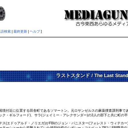
単語検索
|
最終更新
|
ヘルプ
]
ラストスタンド / The Last Stan
境付近に位置する田舎町であるソマートン。元ロサンゼルスの麻薬捜査課刑事であ
ザック・ギルフォード)、サラ(ジェイミー・アレクサンダー)の3人の部下と共に町
ス(エドゥアルド・ノリエガ)がFBIのジョン・バニスター(フォレスト・ウィテカ
ターショーから盗難されていた特別仕様のシボレー・コルベットZR1にFBI職員の