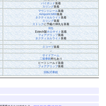
バイポッド
装着
スリング
装着
マウントレール
装着
Aimpoint M68
装着
タクティカルライト
装着
スリング
装着
ストック
に予備の弾丸を装着
RIS
Eotech製
ホロサイト
装着
フォアグリップ
装着
タクティカルライト
装着
－
スコープ
装着
－
サイドアーム
二挺拳銃
時もあり
ヒートシールド装着
フォアグリップ
装着
回転式拳銃