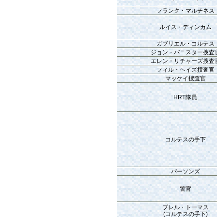
フランク・マルチネス
ルイス・ディンカム
ガブリエル・コルテス
ジョン・バニスター捜査
エレン・リチャーズ捜査
フィル・ヘイズ捜査官
マッケイ捜査官
HRT隊員
コルテスの手下
パーソンズ
警官
ブレル・トーマス
(コルテスの手下)