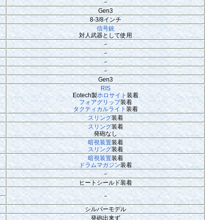
－
Gen3
8-3/8インチ
信号銃
対人武器として使用
－
－
－
－
Gen3
RIS
Eotech製
ホロサイト
装着
フォアグリップ
装着
タクティカルライト
装着
スリング
装着
スリング
装着
発砲なし
暗視装置
装着
スリング
装着
暗視装置
装着
ドラムマガジン
装着
－
ヒートシールド装着
－
シルバーモデル
発砲出来ず