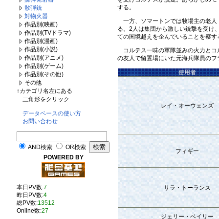
する。
散弾銃
対物火器
一方、ソマートンでは牧場主の老人・
作品別(映画)
る。2人は集団から激しい銃撃を受け
作品別(TVドラマ)
ての国境越えを企んでいることを察す
作品別(漫画)
作品別(小説)
コルテス一味の軍隊並みの火力とコルテ
作品別(アニメ)
の友人で留置場にいた元海兵隊員のフラ
作品別(ゲーム)
使用者
作品別(その他)
その他
↑カテゴリ名左にある
三角形をクリック
レイ・オーウェンズ
データベースの使い方
お問い合わせ
AND検索
OR検索
フィギー
POWERED BY
本日PV数:
7
サラ・トーランス
昨日PV数:
4
総PV数:
13512
Online数:
27
ジェリー・ベイリー