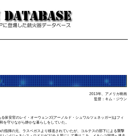
d
†
2013年、アメリカ映画
監督：キム・ジウン
る保安官のレイ・オーウェンズ(アーノルド・シュワルツェネッガー)はフィ
の平和を守りながら静かな暮らしをしていた。
ー)の指揮の元、ラスベガスより移送されていたが、コルテスの部下による襲撃
エレン(ジェネシス・ロドリゲス)を人質にして乗りこみ、メキシコ国境へ逃走