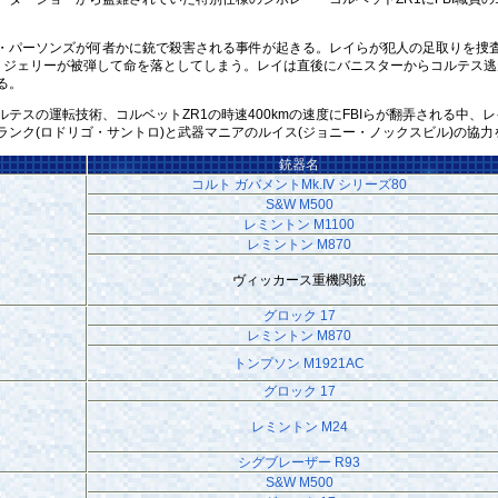
パーソンズが何者かに銃で殺害される事件が起きる。レイらが犯人の足取りを捜査
、ジェリーが被弾して命を落としてしまう。レイは直後にバニスターからコルテス
る。
スの運転技術、コルベットZR1の時速400kmの速度にFBIらが翻弄される中
ンク(ロドリゴ・サントロ)と武器マニアのルイス(ジョニー・ノックスビル)の協力を
銃器名
コルト ガバメントMk.Ⅳ シリーズ80
S&W M500
レミントン M1100
レミントン M870
ヴィッカース重機関銃
グロック 17
レミントン M870
トンプソン M1921AC
グロック 17
レミントン M24
シグブレーザー R93
S&W M500