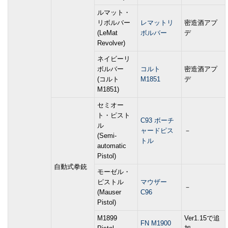
ルマット・
リボルバー
レマットリ
密造酒アプ
(LeMat
ボルバー
デ
Revolver)
ネイビーリ
ボルバー
コルト
密造酒アプ
(コルト
M1851
デ
M1851)
セミオー
ト・ピスト
C93 ボーチ
ル
ャードピス
－
(Semi-
トル
automatic
Pistol)
自動式拳銃
モーゼル・
ピストル
マウザー
－
(Mauser
C96
Pistol)
M1899
Ver1.15で追
FN M1900