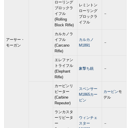
ローリング
レミントン
ブロックラ
ローリング
イフル
－
ブロックラ
(Rolling
イフル
Block Rifle)
カルカノラ
アーサー・
イフル
カルカノ
－
モーガン
(Carcano
M1891
Rifle)
エレファン
トライフル
象撃ち銃
－
(Elephant
Rifle)
カービンリ
スペンサー
ピーター
カービン
モ
M1865カー
(Carbine
デル
ビン
Repeuter)
ランカスタ
ーリピータ
ウィンチェ
ー
スター
－