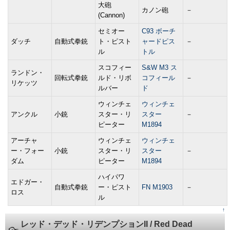
大砲
カノン砲
－
(Cannon)
セミオー
C93 ボーチ
ダッチ
自動式拳銃
ト・ピスト
ャードピス
－
ル
トル
スコフィー
S&W M3 ス
ランドン・
回転式拳銃
ルド・リボ
コフィール
－
リケッツ
ルバー
ド
ウィンチェ
ウィンチェ
アンクル
小銃
スター・リ
スター
－
ピーター
M1894
アーチャ
ウィンチェ
ウィンチェ
ー・フォー
小銃
スター・リ
スター
－
ダム
ピーター
M1894
ハイパワ
エドガー・
自動式拳銃
ー・ピスト
FN M1903
－
ロス
ル
↑
レッド・デッド・リデンプションII / Red Dead