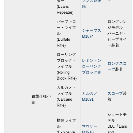
ター
ァンス連発
－
(Evans
銃
Repeater)
バッファロ
ロングレン
ー・ライフ
ジモデル
シャープス
ル
バーニヤ・
M1874
(Buffalo
ピープサイ
Rifle)
ト装着
ローリング
ブロック・
レミントン
ロングスコ
ライフル
ローリング
ープ
装着
(Rolling
ブロック銃
Block Rifle)
カルカノ・
ライフル
カルカノ
スコープ
装
狙撃仕様小
(Carcano
M1891
着
銃
Rifle)
ショートモ
榴弾ライフ
デル
ル
マウザー
DLC『Liars
(Explosive
M1918
and