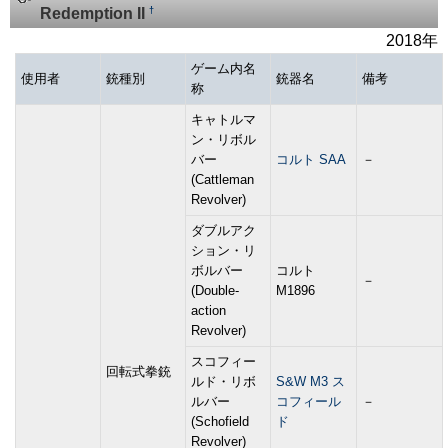
†
Redemption II
2018年
ゲーム内名
使用者
銃種別
銃器名
備考
称
キャトルマ
ン・リボル
バー
コルト SAA
－
(Cattleman
Revolver)
ダブルアク
ション・リ
ボルバー
コルト
－
(Double-
M1896
action
Revolver)
スコフィー
回転式拳銃
ルド・リボ
S&W M3 ス
ルバー
コフィール
－
(Schofield
ド
Revolver)