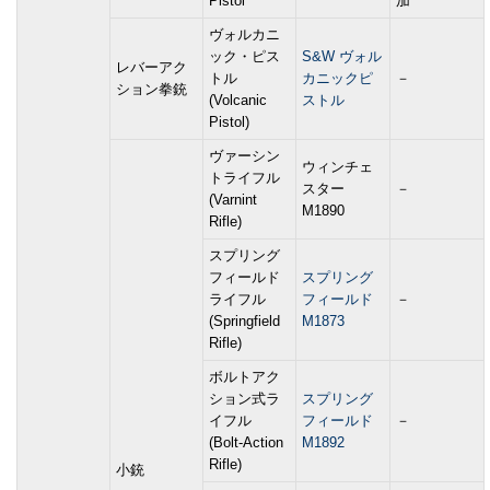
Pistol
加
ヴォルカニ
ック・ピス
S&W ヴォル
レバーアク
トル
カニックピ
－
ション拳銃
(Volcanic
ストル
Pistol)
ヴァーシン
ウィンチェ
トライフル
スター
－
(Varnint
M1890
Rifle)
スプリング
フィールド
スプリング
ライフル
フィールド
－
(Springfield
M1873
Rifle)
ボルトアク
ション式ラ
スプリング
イフル
フィールド
－
(Bolt-Action
M1892
Rifle)
小銃