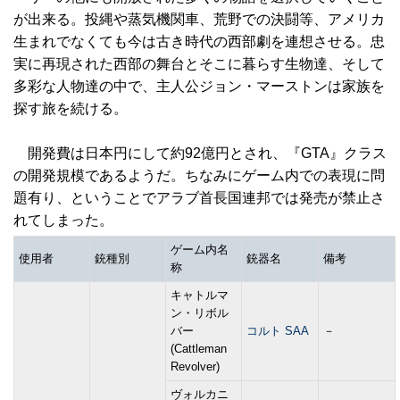
が出来る。投縄や蒸気機関車、荒野での決闘等、アメリカ
生まれでなくても今は古き時代の西部劇を連想させる。忠
実に再現された西部の舞台とそこに暮らす生物達、そして
多彩な人物達の中で、主人公ジョン・マーストンは家族を
探す旅を続ける。
開発費は日本円にして約92億円とされ、『GTA』クラス
の開発規模であるようだ。ちなみにゲーム内での表現に問
題有り、ということでアラブ首長国連邦では発売が禁止さ
れてしまった。
ゲーム内名
使用者
銃種別
銃器名
備考
称
キャトルマ
ン・リボル
バー
コルト SAA
－
(Cattleman
Revolver)
ヴォルカニ