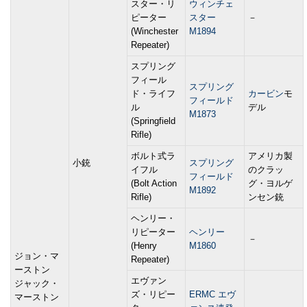
スター・リ
ウィンチェ
ピーター
スター
－
(Winchester
M1894
Repeater)
スプリング
フィール
スプリング
ド・ライフ
カービン
モ
フィールド
ル
デル
M1873
(Springfield
Rifle)
ボルト式ラ
アメリカ製
小銃
スプリング
イフル
のクラッ
フィールド
(Bolt Action
グ・ヨルゲ
M1892
Rifle)
ンセン銃
ヘンリー・
リピーター
ヘンリー
－
(Henry
M1860
ジョン・マ
Repeater)
ーストン
エヴァン
ジャック・
ズ・リピー
ERMC エヴ
マーストン