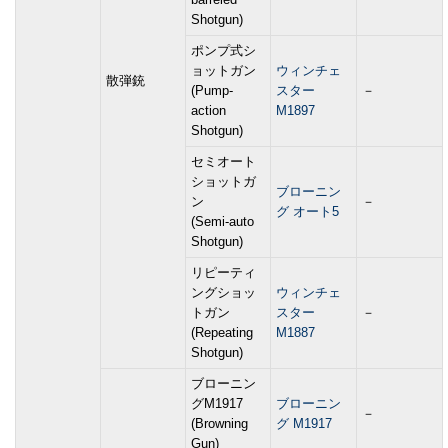
Shotgun)
ポンプ式シ
ョットガン
ウィンチェ
散弾銃
(Pump-
スター
－
action
M1897
Shotgun)
セミオート
ショットガ
ブローニン
ン
－
グ オート5
(Semi-auto
Shotgun)
リピーティ
ングショッ
ウィンチェ
トガン
スター
－
(Repeating
M1887
Shotgun)
ブローニン
グM1917
ブローニン
－
(Browning
グ M1917
Gun)