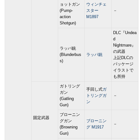
ョットガン
ウィンチェ
(Pump-
スター
－
action
M1897
Shotgun)
DLC『Undea
d
Nightmare』
ラッパ銃
の武器
(Blunderbus
ラッパ銃
上記DLCの
s)
パッケージ
イラストで
も所持
ガトリング
手回し式
ガ
ガン
トリングガ
－
(Gatling
ン
Gun)
ブローニン
固定武器
グガン
ブローニン
－
(Browning
グ M1917
Gun)