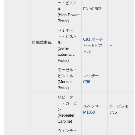
ー・ピスト
ル
FN M1903
－
(High Power
Pistol)
セミオー
ト・ピスト
C93 ボーチ
自動式拳銃
ル
ャードピス
－
(Semi-
トル
automatic
Pistol)
モーゼル・
ピストル
マウザー
－
(Mauser
C96
Pistol)
リピータ
ー・カービ
スペンサー
カービン
モ
ン
M1860
デル
(Repeater
Carbine)
ウィンチェ