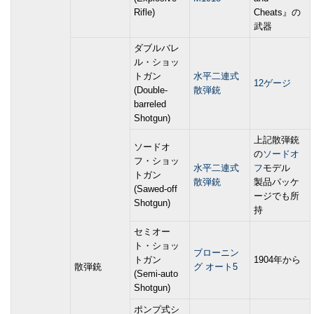
Rifle)
Cheats』の
武器
ダブルバレ
ル・ショッ
トガン
水平二連式
12ゲージ
(Double-
散弾銃
barreled
Shotgun)
上記散弾銃
ソードオ
の
ソードオ
フ・ショッ
水平二連式
フ
モデル
トガン
散弾銃
製品パッケ
(Sawed-off
ージでも所
Shotgun)
持
セミオー
ト・ショッ
ブローニン
トガン
1904年から
散弾銃
グ オート5
(Semi-auto
Shotgun)
ポンプ式シ