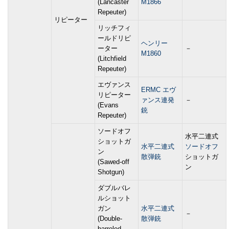
(Lancaster
M1866
Repeuter)
リピーター
リッチフィ
ールドリピ
ヘンリー
ーター
－
M1860
(Litchfield
Repeuter)
エヴァンス
ERMC エヴ
リピーター
ァンス連発
－
(Evans
銃
Repeuter)
ソードオフ
水平二連式
ショットガ
水平二連式
ソードオフ
ン
散弾銃
ショットガ
(Sawed-off
ン
Shotgun)
ダブルバレ
ルショット
ガン
水平二連式
－
(Double-
散弾銃
barreled