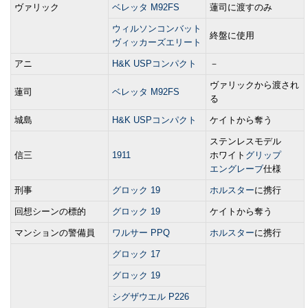
ヴァリック
ベレッタ M92FS
蓮司に渡すのみ
ウィルソンコンバット
終盤に使用
ヴィッカーズエリート
アニ
H&K USPコンパクト
－
ヴァリックから渡され
蓮司
ベレッタ M92FS
る
城島
H&K USPコンパクト
ケイトから奪う
ステンレスモデル
信三
1911
ホワイト
グリップ
エングレーブ
仕様
刑事
グロック 19
ホルスター
に携行
回想シーンの標的
グロック 19
ケイトから奪う
マンションの警備員
ワルサー PPQ
ホルスター
に携行
グロック 17
グロック 19
シグザウエル P226