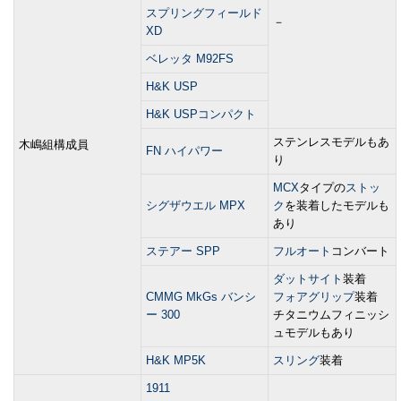
スプリングフィールド
－
XD
ベレッタ M92FS
H&K USP
H&K USPコンパクト
ステンレスモデルもあ
木嶋組構成員
FN ハイパワー
り
MCX
タイプの
ストッ
シグザウエル MPX
ク
を装着したモデルも
あり
ステアー SPP
フルオート
コンバート
ダットサイト
装着
CMMG MkGs バンシ
フォアグリップ
装着
ー 300
チタニウムフィニッシ
ュモデルもあり
H&K MP5K
スリング
装着
1911