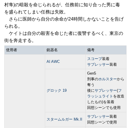
村隼)の暗殺を命じられるが、任務前に知り合った男に毒
を盛られてしまい任務は失敗。
さらに医師から自分の余命が24時間しかないことを告げ
られる。
ケイトは自分の殺害を命じた者に復讐するべく、東京の
街を奔走する。
使用者
銃器名
備考
スコープ
装着
AI AWC
サプレッサー
装着
Gen5
刑事の
ホルスター
から
奪う
グロック 19
後に
サプレッサー
(
フ
ラッシュライト
を改造
したもの)を装着
回想シーンでも使用
サプレッサー
装着
スタームルガー Mk.II
回想シーンで使用