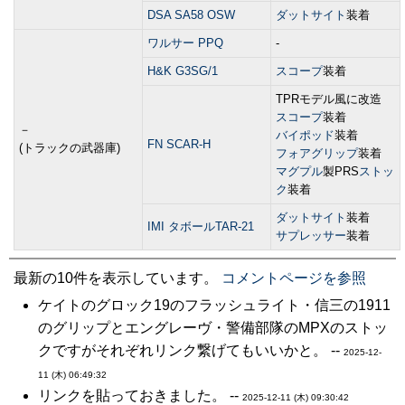
DSA SA58 OSW
ダットサイト
装着
ワルサー PPQ
-
H&K G3SG/1
スコープ
装着
TPRモデル風に改造
スコープ
装着
－
バイポッド
装着
FN SCAR-H
(トラックの武器庫)
フォアグリップ
装着
マグプル
製PRS
ストッ
ク
装着
ダットサイト
装着
IMI タボールTAR-21
サプレッサー
装着
最新の10件を表示しています。
コメントページを参照
ケイトのグロック19のフラッシュライト・信三の1911
のグリップとエングレーヴ・警備部隊のMPXのストッ
クですがそれぞれリンク繋げてもいいかと。 --
2025-12-
11 (木) 06:49:32
リンクを貼っておきました。 --
2025-12-11 (木) 09:30:42