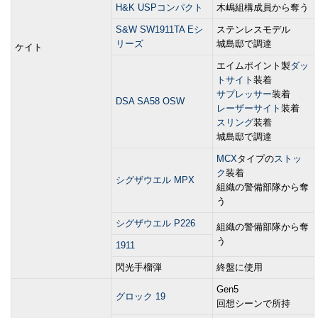
H&K USPコンパクト
木嶋組構成員から奪う
S&W SW1911TA Eシ
ステンレスモデル
リーズ
城島邸で調達
ケイト
エイムポイント製
ダッ
トサイト
装着
サプレッサー
装着
DSA SA58 OSW
レーザーサイト
装着
スリング
装着
城島邸で調達
MCX
タイプの
ストッ
ク
装着
シグザウエル MPX
組織の警備部隊から奪
う
シグザウエル P226
組織の警備部隊から奪
う
1911
閃光手榴弾
終盤に使用
Gen5
グロック 19
回想シーンで所持