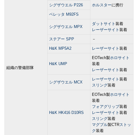
シグザウエル P226
ホルスター
に携行
ベレッタ M92FS
ダットサイト
装着
シグザウエル MPX
レーザーサイト
装着
ステアー SPP
－
H&K MP5A2
レーザーサイト
装着
EOTech製
ホロサイト
H&K UMP
装着
組織の警備部隊
レーザーサイト
装着
レーザーサイト
装着
シグザウエル MCX
スリング
装着
EOTech製
ホロサイト
装着
フォアグリップ
装着
H&K HK416 D10RS
レーザーサイト
装着
スリング
装着
マグプル
製CTR
ストッ
ク
装着