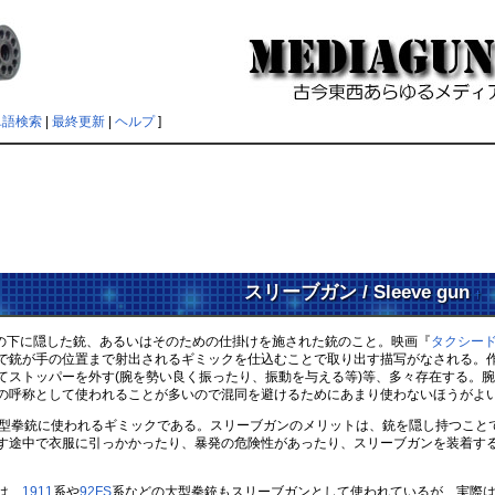
単語検索
|
最終更新
|
ヘルプ
]
スリーブガン / Sleeve gun
†
e)の下に隠した銃、あるいはそのための仕掛けを施された銃のこと。映画『
タクシー
銃が手の位置まで射出されるギミックを仕込むことで取り出す描写がなされる。作
てストッパーを外す(腕を勢い良く振ったり、振動を与える等)等、多々存在する。
の呼称として使われることが多いので混同を避けるためにあまり使わないほうがよ
型拳銃に使われるギミックである。スリーブガンのメリットは、銃を隠し持つこと
す途中で衣服に引っかかったり、暴発の危険性があったり、スリーブガンを装着する
は、
1911
系や
92FS
系などの大型拳銃もスリーブガンとして使われているが、実際は