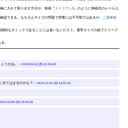
袖に入れて取り出す方法や、映画『
エイリアン4
』のように伸縮式のレール上
が確認できる。もちろんサイズの問題で実際には不可能ではあるが、
二挺拳銃
期的なギミックであることには違いないだろう。通常サイズの銃でスリーブ
ある。
ょうかね。 --
2015-05-04 (月) 21:53:49
当てはまるのかな？ --
2015-10-04 (日) 14:51:04
2015-10-08 (木) 00:09:46