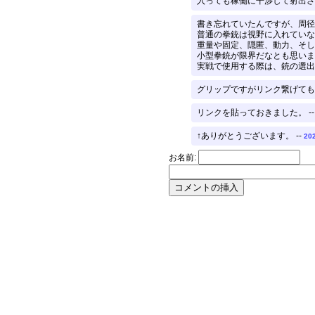
入っても稼働に干渉して射出さ
書き忘れていたんですが、周径
普通の拳銃は視野に入れていな
重量や固定、隠匿、動力、そし
小型拳銃が限界だなとも思いま
実戦で使用する際は、銃の選出
グリップですがリンク繋げてもい
リンクを貼っておきました。 -
↑ありがとうございます。 --
202
お名前: