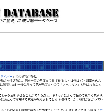
ドライバー
』での描写が有名。
動させる方法は、腕を一定の角度まで曲げる(もしくは伸ばす)・肘部分のス
腕に装着したレールに沿って銃が飛び出すので「レールガン」と呼ばれること
い。
で相手を油断させることができる点と、ギミックによって極めて素早く銃を取
にあたって着用する衣服が限定されてしまう(長袖で、かつ袖口が広がってい
サイズの関係上自然に袖の下に隠すことはほぼ不可能と考えて良い(映画『
デ