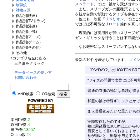
スペラード
』では、袖から飛び出すシ
散弾銃
また、スリーブガンの亜種(?)とし
対物火器
を銃が自動で移動するタイプも存在す
作品別(映画)
他にも、映画『
リベリオン
』ではこ
作品別(TVドラマ)
ではほぼ不可能なリロード操作を真っ
作品別(漫画)
作品別(小説)
現実的には実用性が低いスリーブガン
作品別(アニメ)
ガン・ギミックを行うことは不可能だ
作品別(ゲーム)
なお厳密にはスリーブガンではないが
作品別(その他)
その他
↑カテゴリ名左にある
最新の10件を表示しています。
コメ
三角形をクリック
『PAYDAY2』のHOXTON 
データベースの使い方
お問い合わせ
"サイズの問題で実際には不可能
普通の衣服の袖には拳銃が収ま
AND検索
OR検索
POWERED BY
和服の袖は特殊ギミックとかで
まぁ普通銃みたいな重たいもの
本日PV数:
2
実際製作したのですが、
昨日PV数:
4
袖は周径最低30Cm以上から4
総PV数:
13557
目安として書いておきますが、
Online数:
24
袖が細いと、衝撃を与えてスト