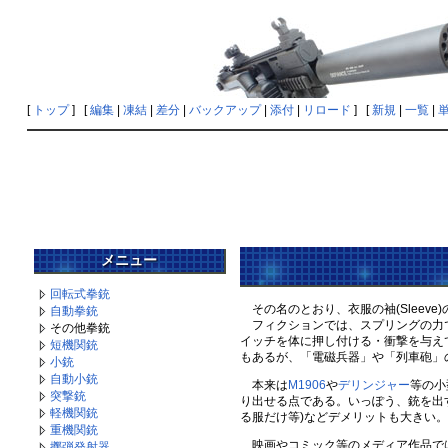
[
トップ
] [
編集
|
凍結
|
差分
|
バックアップ
|
添付
|
リロード
] [
新規
|
一覧
|
メニュー
回転式拳銃
その名のとおり、衣服の袖(Sleev
自動拳銃
フィクションでは、スプリングの力で
その他拳銃
イッチを体に押し付ける・衝撃を与え
短機関銃
もあるが、「電磁兵器」や「列車砲」
小銃
自動小銃
本来は
M1906
や
デリンジャー
等の小
突撃銃
り出せる点である。いっぽう、銃を出
軽機関銃
る服だけ等)などデメリットも大きい。
重機関銃
映画やコミック等のメディア作品で
擲弾発射器