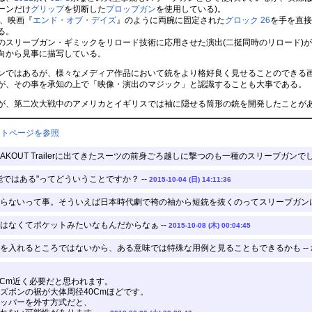
ーンだけ
グリップ
を切断した
プロップガン
を使用している)。
て、映画『
エンド・オブ・デイズ
』のように両腕に固定された
グロック 26
を手を直接
る。
のスリーブガン・ギミックをリロード技術に応用させた演出(二挺同時のリロード)
向から見事に描写している。
ではあるが、様々なメディア作品において銃をより格好良く見せることのできる画
が、その事を承知の上で「映像・演出のマジック」と認識することも大事である。
、第二次大戦中のアメリカとイギリスでは袖に隠せる筒形の銃を開発したことが
ントページを参照
BREAKOUT Trailerに出てきたスーツの前身ごろ越しに撃つのも一種のスリーブガンでし
ではある"ってどういうことですか？ --
2015-10-04 (日) 14:11:36
らないって事。そういえば日本時代劇で袴の袖から短銃を抜くのってスリーブガンに
はなくてポケットみたいなもんだからなぁ --
2015-10-08 (木) 00:04:45
を入れるところではないから、ある意味では特殊な用例と見ることもできるかも --
0Cm近く必要だと思われます。
ズボンの裾が大体周径40Cmほどです。
ッパーを外す方式だと、