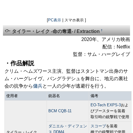
[
PC表示
| スマホ表示 ]
†
タイラー・レイク -命の奪還- / Extraction
2020年、アメリカ映画
配信：Netflix
監督：サム・ハーグレイブ
・作品解説
クリム・ヘムズワース主演、監督はスタントマン出身のサ
ム・ハーグレイヴ。バングラデシュを舞台に、地元の裏社
会の抗争から
傭兵
と一人の少年が逃避行を行う。
使用者
銃器名
備考
EO-Tech EXPS-3
およ
BCM CQB-11
びブースターを装着
取引時の銃撃戦で使用
ダニエル・ディフェン
スコープ
を装着
ス DDM4
橋での銃撃戦で使用
タイラー・レイク