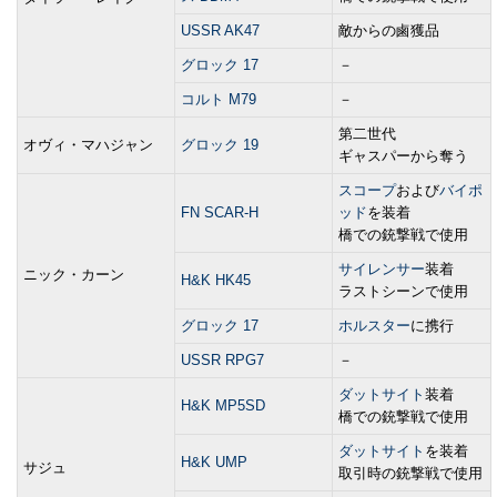
USSR AK47
敵からの鹵獲品
グロック 17
－
コルト M79
－
第二世代
オヴィ・マハジャン
グロック 19
ギャスパーから奪う
スコープ
および
バイポ
FN SCAR-H
ッド
を装着
橋での銃撃戦で使用
サイレンサー
装着
ニック・カーン
H&K HK45
ラストシーンで使用
グロック 17
ホルスター
に携行
USSR RPG7
－
ダットサイト
装着
H&K MP5SD
橋での銃撃戦で使用
ダットサイト
を装着
H&K UMP
サジュ
取引時の銃撃戦で使用