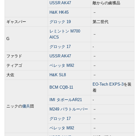
USSR AK47
敵からの鹵獲品
H&K HK45
－
ギャスパー
グロック 19
第二世代
レミントン M700
－
AICS
G
グロック 17
‐
ファラド
USSR AK47
－
ティアゴ
ベレッタ M92
－
大佐
H&K SL8
－
EO-Tech EXPS-3
を装
BCM CQB-11
着
IMI タボールAR21
‐
ニックの
傭兵
団
M249 パラトルーパー
－
グロック 17
－
ベレッタ M92
－