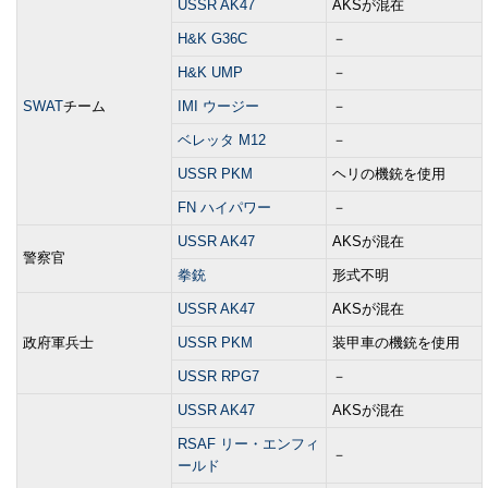
USSR AK47
AKSが混在
H&K G36C
－
H&K UMP
－
SWAT
チーム
IMI ウージー
－
ベレッタ M12
－
USSR PKM
ヘリの機銃を使用
FN ハイパワー
－
USSR AK47
AKSが混在
警察官
拳銃
形式不明
USSR AK47
AKSが混在
政府軍兵士
USSR PKM
装甲車の機銃を使用
USSR RPG7
－
USSR AK47
AKSが混在
RSAF リー・エンフィ
－
ールド