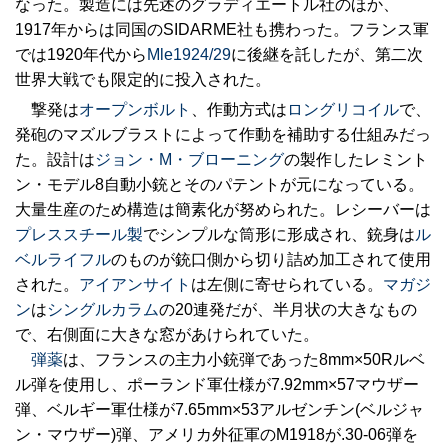
なった。製造には先述のグラディエートル社のほか、
1917年からは同国のSIDARME社も携わった。フランス軍
では1920年代から
Mle1924/29
に後継を託したが、第二次
世界大戦でも限定的に投入された。
撃発は
オープンボルト
、作動方式は
ロングリコイル
で、
発砲のマズルブラストによって作動を補助する仕組みだっ
た。設計は
ジョン・M・ブローニング
の製作したレミント
ン・モデル8自動小銃とそのパテントが元になっている。
大量生産のため構造は簡素化が努められた。レシーバーは
プレススチール製
でシンプルな筒形に形成され、銃身は
ル
ベルライフル
のものが銃口側から切り詰め加工されて使用
された。
アイアンサイト
は左側に寄せられている。
マガジ
ン
は
シングルカラム
の20連発だが、半月状の大きなもの
で、右側面に大きな窓があけられていた。
弾薬
は、フランスの主力小銃弾であった8mm×50Rルベ
ル弾を使用し、ポーランド軍仕様が7.92mm×57マウザー
弾、ベルギー軍仕様が7.65mm×53アルゼンチン(ベルジャ
ン・マウザー)弾、アメリカ外征軍のM1918が.30-06弾を