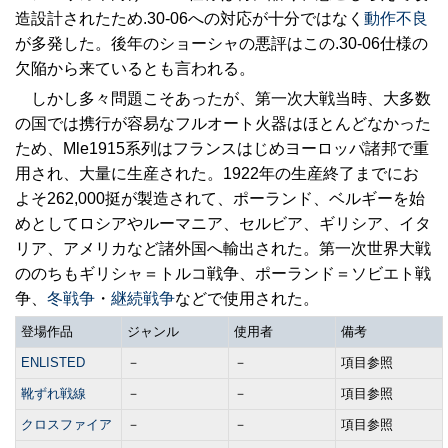
造設計されたため.30-06への対応が十分ではなく
動作不良
が多発した。後年のショーシャの悪評はこの.30-06仕様の
欠陥から来ているとも言われる。
しかし多々問題こそあったが、第一次大戦当時、大多数
の国では携行が容易なフルオート火器はほとんどなかった
ため、Mle1915系列はフランスはじめヨーロッパ諸邦で重
用され、大量に生産された。1922年の生産終了までにお
よそ262,000挺が製造されて、ポーランド、ベルギーを始
めとしてロシアやルーマニア、セルビア、ギリシア、イタ
リア、アメリカなど諸外国へ輸出された。第一次世界大戦
ののちもギリシャ＝トルコ戦争、ポーランド＝ソビエト戦
争、
冬戦争
・
継続戦争
などで使用された。
登場作品
ジャンル
使用者
備考
ENLISTED
－
－
項目参照
靴ずれ戦線
－
－
項目参照
クロスファイア
－
－
項目参照