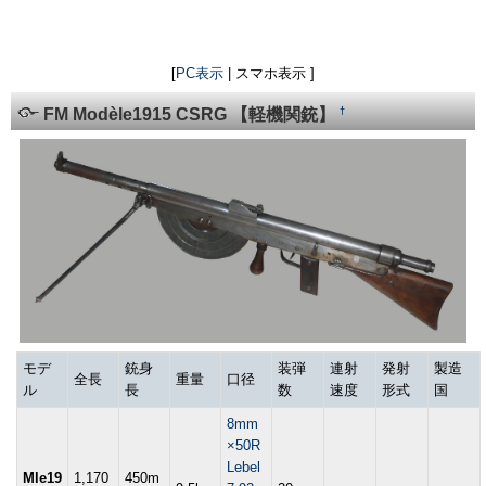
[
PC表示
| スマホ表示 ]
†
FM Modèle1915 CSRG 【軽機関銃】
モデ
銃身
装弾
連射
発射
製造
全長
重量
口径
ル
長
数
速度
形式
国
8mm
×50R
Lebel
Mle19
1,170
450m