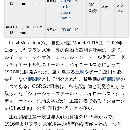
9.5kg
7.92m
20
15
mm
m
240
フラ
m×57
S/F
発/分
ンス
7.65m
m×53
Mle19
1,170
450m
9.5kg
.30-06
16
18
mm
m
Fusil Mitrailleur(仏：自動小銃) Modèle1915は、1903年
に始まったフランス軍主導の自動火器開発計画の一環で、
ルイ・ショーシャ大佐、シャルル・シュテール兵器工、グ
ラディエートル社のポール・リベイロールスらによって
1907年に開発された。重く嵩張る
三脚
やチーム運用を必
要としない
機関銃
として開発された、黎明期の
軽機関銃
の
一つである。CSRGの呼称は、彼ら設計陣と開発会社から
取られた「ショーシャ・ステール・リベイロールス・グラ
ディエートル」の頭文字だが、主設計者である「ショーシ
ャ(Chauchat)」の名で呼ばれることが多い。
生産開始は第一次世界大戦勃発後の1915年からで、
1916年よりフランス軍歩兵の標準的な支給火器の一つと