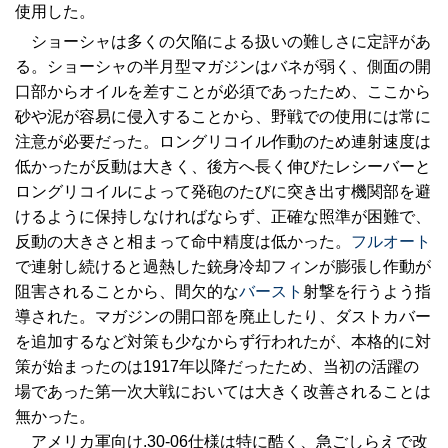
使用した。
ショーシャは多くの欠陥による扱いの難しさに定評があ
る。ショーシャの半月型マガジンはバネが弱く、側面の開
口部からオイルを差すことが必須であったため、ここから
砂や泥が容易に侵入することから、野戦での使用には常に
注意が必要だった。ロングリコイル作動のため連射速度は
低かったが反動は大きく、後方へ長く伸びたレシーバーと
ロングリコイルによって発砲のたびに突き出す機関部を避
けるように保持しなければならず、正確な照準が困難で、
反動の大きさと相まって命中精度は低かった。
フルオート
で連射し続けると過熱した銃身冷却フィンが膨張し作動が
阻害されることから、間欠的な
バースト
射撃を行うよう指
導された。マガジンの開口部を廃止したり、ダストカバー
を追加するなど対策も少なからず行われたが、本格的に対
策が始まったのは1917年以降だったため、当初の活躍の
場であった第一次大戦においては大きく改善されることは
無かった。
アメリカ軍向け.30-06仕様は特に酷く、急ごしらえで改