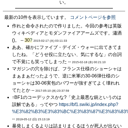
い。
最新の10件を表示しています。
コメントページを参照
作れと命令されたので作りました。今回の参考は英版
ウィキペディアとモダンファイアアームズです。瀟洒
()。 --
30
?
2015-02-17 (火) 03:11:33
ああ、確かにファイブ・デイズ・ウォーに出てきてま
したね。「どうせ役に立たない、気にするな」の台詞
で不覚にも笑ってしまった --
2015-02-18 (水) 00:21:10
マガジンの穴を除けば、フランス仕様のショーシャは
まぁまぁだったようで、逆に米軍の30-06弾仕様のシ
ョーシャは30-06実包のパワーが強すぎてよく壊れれ
てたとか --
2017-05-10 (水) 23:37:59
↑BF1のコーデックスかな?「史上最悪な銃というのは
誤解である」ってやつ
https://bf1.swiki.jp/index.php?
%E3%82%B3%E3%83%BC%E3%83%87%E3%83%83
--
2019-05-12 (日) 15:13:19
暴発しまくるよりは詰まりまくるほうが死人が出ない