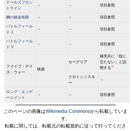
ドールズフロン
－
－
項目参照
トライン
鋼の錬金術師
－
－
項目参照
バトルフィール
－
－
項目参照
ド 1
バトルフィール
－
－
項目参照
ド V
補充兵に「役に
セペグリア
立たない」と説
ファイブ・デイ
*1
明する
映画
ズ・ウォー
クロトシンスキ
－
ー
ロング・エンゲ
－
－
項目参照
ージメント
このページの画像は
Wikimedia Commons
から転載していま
す。
転載に関しては、転載元の転載規約に従って行ってくださ