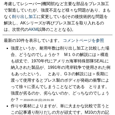
考慮してレシーバー(機関部)など主要な部品をプレス加工
で製造していたが、強度不足など様々な問題があり、まも
なく
削り出し加工
に変更している(その後技術的な問題を
解決し、AKシリーズが再びプレス加工を取り入れるの
は、次世代の
AKM
以降のこととなる)。
最新の10件を表示しています。
コメントページを参照
強度というか、耐用年数は削り出し加工と比較した場
合、どうなのでしょうか？ M１０の解説には＞構造
も頑丈で、1970年代にアメリカ海軍特殊部隊SEALに
納入された製品が、1991年の湾岸戦争で使用された例
もあったという。 とあり、G３の解説には＞長期に
渡って使用するとプレス製のボディが発砲の衝撃によ
って徐々に歪んでしまうことなどである とります。
強度が劣るのか、劣らないのか、どっちなのでしょう
か？ --
2019-05-19 (日) 20:01:30
作りや素材によりますが、単に大まかな比較で言うと
この記事通り削りだしの方が頑丈です。M10の方の記