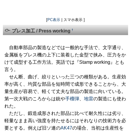
[
PC表示
| スマホ表示 ]
†
プレス加工 / Press working
自動車部品の製造などでは一般的な手法で、文字通り、
金属板をプレス機の上下に装着した金型で挟み、圧力をか
けて成型する工作方法。英語では『Stamp working』とも
言う。
せん断、曲げ、絞りといった三つの種類がある。生産効
率が高く、均質な部品を短時間で成形できることから、大
量生産が容易で、軽くて丈夫な部品の製造に向いている。
第一次大戦のころからは銃や
手榴弾
、
地雷
の製造にも使わ
れた。
ただし、鍛造成形された部品に比べて耐久性には劣り、
軽量なまま高い強度を持たせるにはそれなりの技術力を必
要とする。例えば旧ソ連の
AK47
の場合、当初は生産性を