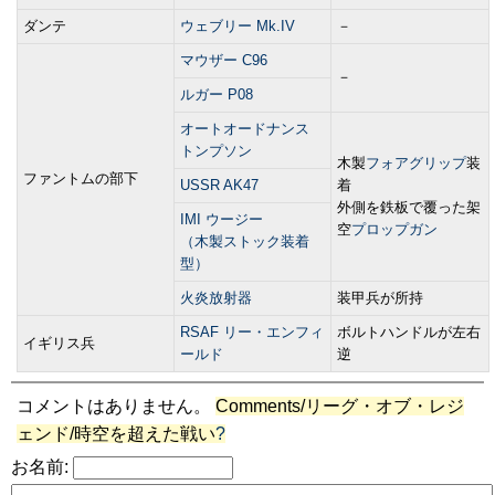
ダンテ
ウェブリー Mk.IV
－
マウザー C96
－
ルガー P08
オートオードナンス
トンプソン
木製
フォアグリップ
装
ファントムの部下
USSR AK47
着
外側を鉄板で覆った架
IMI ウージー
空
プロップガン
（木製ストック装着
型）
火炎放射器
装甲兵が所持
RSAF リー・エンフィ
ボルトハンドルが左右
イギリス兵
ールド
逆
コメントはありません。
Comments/リーグ・オブ・レジ
ェンド/時空を超えた戦い
?
お名前: