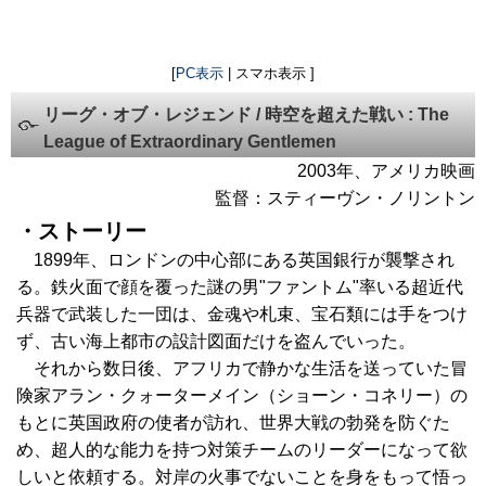
[
PC表示
| スマホ表示 ]
リーグ・オブ・レジェンド / 時空を超えた戦い : The
League of Extraordinary Gentlemen
2003年、アメリカ映画
監督：スティーヴン・ノリントン
・ストーリー
1899年、ロンドンの中心部にある英国銀行が襲撃され
る。鉄火面で顔を覆った謎の男"ファントム"率いる超近代
兵器で武装した一団は、金魂や札束、宝石類には手をつけ
ず、古い海上都市の設計図面だけを盗んでいった。
それから数日後、アフリカで静かな生活を送っていた冒
険家アラン・クォーターメイン（ショーン・コネリー）の
もとに英国政府の使者が訪れ、世界大戦の勃発を防ぐた
め、超人的な能力を持つ対策チームのリーダーになって欲
しいと依頼する。対岸の火事でないことを身をもって悟っ