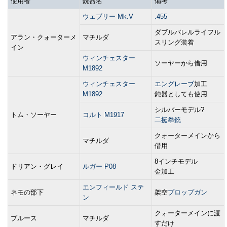
使用者
銃器名
備考
ウェブリー Mk.V
.455
ダブルバレルライフル
アラン・クォーターメ
マチルダ
スリング装着
イン
ウィンチェスター
ソーヤーから借用
M1892
ウィンチェスター
エングレーブ
加工
M1892
鈍器としても使用
シルバーモデル?
トム・ソーヤー
コルト M1917
二挺拳銃
クォーターメインから
マチルダ
借用
8インチモデル
ドリアン・グレイ
ルガー P08
金加工
エンフィールド ステ
ネモの部下
架空
プロップガン
ン
クォーターメインに渡
ブルース
マチルダ
すだけ