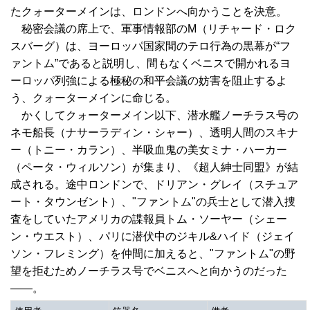
たクォーターメインは、ロンドンへ向かうことを決意。
秘密会議の席上で、軍事情報部のM（リチャード・ロク
スバーグ）は、ヨーロッパ国家間のテロ行為の黒幕が“フ
ァントム”であると説明し、間もなくベニスで開かれるヨ
ーロッパ列強による極秘の和平会議の妨害を阻止するよ
う、クォーターメインに命じる。
かくしてクォーターメイン以下、潜水艦ノーチラス号の
ネモ船長（ナサーラディン・シャー）、透明人間のスキナ
ー（トニー・カラン）、半吸血鬼の美女ミナ・ハーカー
（ペータ・ウィルソン）が集まり、《超人紳士同盟》が結
成される。途中ロンドンで、ドリアン・グレイ（スチュア
ート・タウンゼント）、"ファントム"の兵士として潜入捜
査をしていたアメリカの諜報員トム・ソーヤー（シェー
ン・ウエスト）、パリに潜伏中のジキル&ハイド（ジェイ
ソン・フレミング）を仲間に加えると、"ファントム"の野
望を拒むためノーチラス号でベニスへと向かうのだった
――。