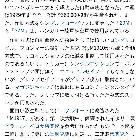
いてハンガリーで大きく成功した自動拳銃となった。生産
は1929年までで、合計で360,000挺程が生産された。ま
た、作動方式を
シンプルブローバック
に変更した
「29M」
と「37M」
は、ハンガリー陸軍や空軍で使用されている。
作動方式は自動拳銃への採用としては珍しい
ロングリコ
イル
。フロンマーの設計した拳銃ではM1910から続く作動
方式で、リコイルショックの低減を見越して採用されたも
のであるという。トリガーは
シングルアクション
で、ボル
トストップの類は無く、
マニュアルセイフティ
も存在しな
いが、グリップセイフティがグリップ後方に装備されてい
る。
マガジンキャッチ
は底部にあるコンチネンタルタイプ
である。また、グリップに取り付ける折りたたみ式の
スト
ック
が用意された。
面白い派生型としては、
フルオート
に改造された
「M1917」がある。第一次大戦中、鹵獲されたイタリア製
ビラール・ペロサ機関銃
を参考に作られたもので、本銃を
二挺用意して専用の
三脚銃架
に固定し、二連装
機関銃
とし