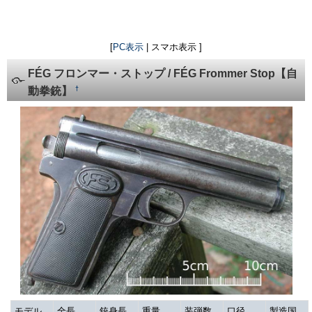
[
PC表示
| スマホ表示 ]
FÉG フロンマー・ストップ / FÉG Frommer Stop【自
†
動拳銃】
モデル
全長
銃身長
重量
装弾数
口径
製造国