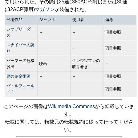
て用いられた。その際は25連(.380ACP弾用)または30連
(.32ACP弾用)
マガジン
が装備された。
登場作品
ジャンル
使用者
備考
ジオブリーダー
－
－
項目参照
ズ
スナイパーの誇
－
－
項目参照
り
パーマーの危機
クレウツマンの
映画
－
脱出
取り巻き
鋼の錬金術師
－
－
項目参照
バトルフィール
－
－
項目参照
ド 1
このページの画像は
Wikimedia Commons
から転載していま
す。
転載に関しては、転載元の転載規約に従って行ってくださ
い。