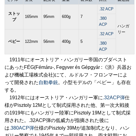
.32 ACP
ストッ
165mm
95mm
600g
7
.380
プ
ACP
ハンガ
リー
.32 ACP
ベビー
122mm
56mm
400g
5
.380
ACP
1911年にオーストリア・ハンガリー帝国のブダペスト
にあったFÉG(Fémáru-, Fegyver és Gépgyár :《洪》兵器お
よび機械工場株式会社)にて、ルドルフ・フロンマーによ
って開発された
自動拳銃
。小型モデルの「ベビー」も存在
する。
1912年にはオーストリア・ハンガリー軍に
.32ACP弾
仕
様がPisztoly 12Mとして制式採用された他、第一次大戦後
の1919年にもハンガリー陸軍にPisztoly 19Mとして制式採
用された。.32ACP弾の低威力が指摘された後に
は
.380ACP弾
仕様のPisztoly 39Mが追加制式となり、ハン
ガリー警察でも1945年まで一部採用され、両大戦期にお