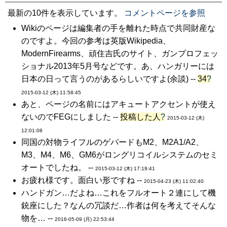
最新の10件を表示しています。
コメントページを参照
Wikiのページは編集者の手を離れた時点で共同財産な
のですよ。今回の参考は英版Wikipedia、
ModernFirearms、頑住吉氏のサイト、ガンプロフェッ
ショナル2013年5月号などです。あ、ハンガリーには
日本の日って言うのがあるらしいですよ(余談) --
34
?
2015-03-12 (木) 11:58:45
あと、ページの名前にはアキュートアクセントが使え
ないのでFEGにしました --
投稿した人
?
2015-03-12 (木)
12:01:08
同国の対物ライフルのゲパードもM2、M2A1/A2、
M3、M4、M6、GM6がロングリコイルシステムのセミ
オートでしたね。 --
2015-03-12 (木) 17:19:41
お疲れ様です。面白い形ですね --
2015-04-23 (木) 11:02:40
ハンドガン…だよね…これをフルオート２連にして機
銃座にした？なんの冗談だ…作者は何を考えてそんな
物を… --
2016-05-09 (月) 22:53:44