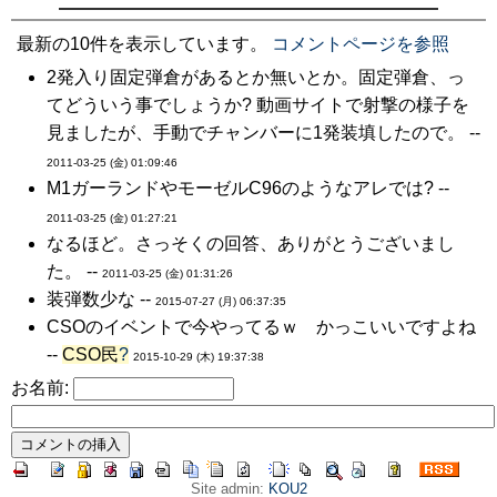
最新の10件を表示しています。
コメントページを参照
2発入り固定弾倉があるとか無いとか。固定弾倉、っ
てどういう事でしょうか? 動画サイトで射撃の様子を
見ましたが、手動でチャンバーに1発装填したので。 --
2011-03-25 (金) 01:09:46
M1ガーランドやモーゼルC96のようなアレでは? --
2011-03-25 (金) 01:27:21
なるほど。さっそくの回答、ありがとうございまし
た。 --
2011-03-25 (金) 01:31:26
装弾数少な --
2015-07-27 (月) 06:37:35
CSOのイベントで今やってるｗ かっこいいですよね
--
CSO民
?
2015-10-29 (木) 19:37:38
お名前:
Site admin:
KOU2