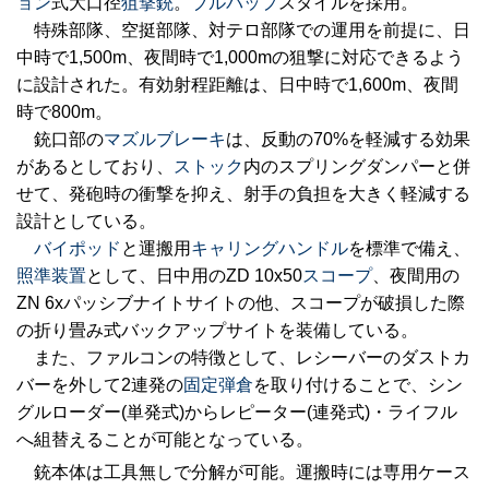
ョン
式大口径
狙撃銃
。
ブルパップ
スタイルを採用。
特殊部隊、空挺部隊、対テロ部隊での運用を前提に、日
中時で1,500m、夜間時で1,000mの狙撃に対応できるよう
に設計された。有効射程距離は、日中時で1,600m、夜間
時で800m。
銃口部の
マズルブレーキ
は、反動の70%を軽減する効果
があるとしており、
ストック
内のスプリングダンパーと併
せて、発砲時の衝撃を抑え、射手の負担を大きく軽減する
設計としている。
バイポッド
と運搬用
キャリングハンドル
を標準で備え、
照準装置
として、日中用のZD 10x50
スコープ
、夜間用の
ZN 6xパッシブナイトサイトの他、スコープが破損した際
の折り畳み式バックアップサイトを装備している。
また、ファルコンの特徴として、レシーバーのダストカ
バーを外して2連発の
固定弾倉
を取り付けることで、シン
グルローダー(単発式)からレピーター(連発式)・ライフル
へ組替えることが可能となっている。
銃本体は工具無しで分解が可能。運搬時には専用ケース