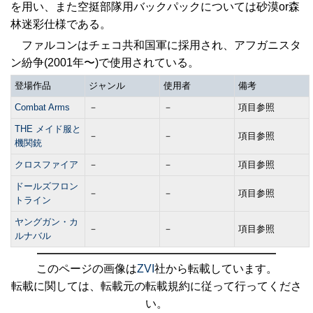
を用い、また空挺部隊用バックパックについては砂漠or森
林迷彩仕様である。
ファルコンはチェコ共和国軍に採用され、アフガニスタ
ン紛争(2001年〜)で使用されている。
登場作品
ジャンル
使用者
備考
Combat Arms
－
－
項目参照
THE メイド服と
－
－
項目参照
機関銃
クロスファイア
－
－
項目参照
ドールズフロン
－
－
項目参照
トライン
ヤングガン・カ
－
－
項目参照
ルナバル
このページの画像は
ZVI
社から転載しています。
転載に関しては、転載元の転載規約に従って行ってくださ
い。