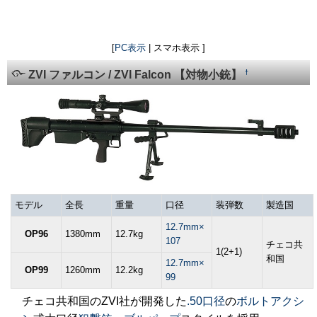
[
PC表示
| スマホ表示 ]
†
ZVI ファルコン / ZVI Falcon 【対物小銃】
モデル
全長
重量
口径
装弾数
製造国
12.7mm×
OP96
1380mm
12.7kg
107
チェコ共
1(2+1)
和国
12.7mm×
OP99
1260mm
12.2kg
99
チェコ共和国のZVI社が開発した
.50口径
の
ボルトアクシ