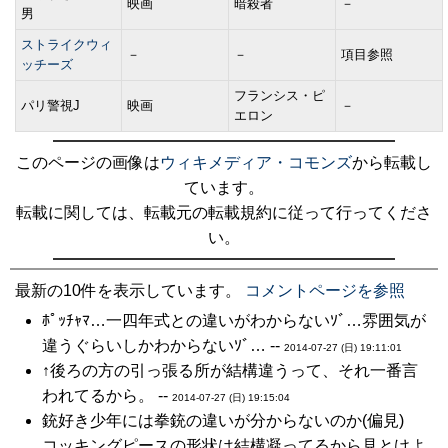
映画
暗殺者
－
男
ストライクウィ
－
－
項目参照
ッチーズ
フランシス・ピ
パリ警視J
映画
－
エロン
このページの画像は
ウィキメディア・コモンズ
から転載し
ています。
転載に関しては、転載元の転載規約に従って行ってくださ
い。
最新の10件を表示しています。
コメントページを参照
ﾎﾟｯﾁｬﾏ…一四年式との違いがわからないｿﾞ…雰囲気が
違うぐらいしかわからないｿﾞ… --
2014-07-27 (日) 19:11:01
↑後ろの方の引っ張る所が結構違うって、それ一番言
われてるから。 --
2014-07-27 (日) 19:15:04
銃好き少年には拳銃の違いが分からないのか(偏見)
コッキングピースの形状は結構凝ってるから見とけよ