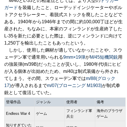
M/40とL-35との相違点としては、より大型の
トリガー
ガード
を装備したこと、ローデッドインジケーターやボル
トアクセラレーター、着脱式ストックを廃したことなどで
ある。1940年から1946年までの間に約100,000丁ほどが生
産された。ちなみに、本家のフィンランドが生産終了した
L-35を新たに必要とした際は、逆にフィンランドに向けて
1,250丁を輸出したこともあったという。
しかし、使用した鋼材が適していなかったことや、スウ
ェーデン軍で通常用いられる
9mm×19弾
が
M/45短機関銃
用
の強装弾(m/39B)だったことが災いし、1980年代頃にヒビ
が入る個体が出始めたため、m/40は制式装備から外され
てしまう。その間、スウェーデン軍では
m/88(グロック
17)
が導入されるまで
m/07(ブローニング M1903)
が制式拳
銃として復活していた。
登場作品
ジャンル
使用者
備考
フィンランド軍
海外のブラウザ
Endless War 4
ゲーム
兵士
ゲーム
知りすぎていた