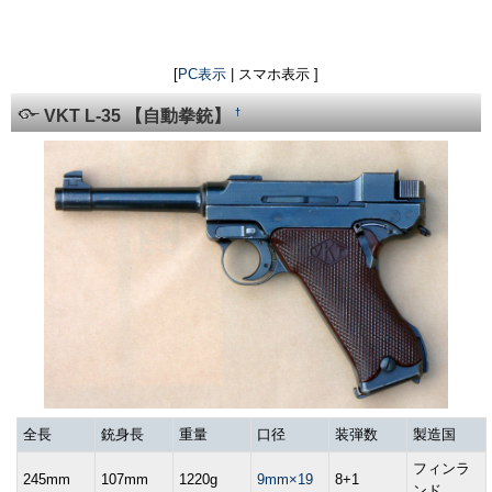
[
PC表示
| スマホ表示 ]
†
VKT L-35 【自動拳銃】
全長
銃身長
重量
口径
装弾数
製造国
フィンラ
245mm
107mm
1220g
9mm×19
8+1
ンド