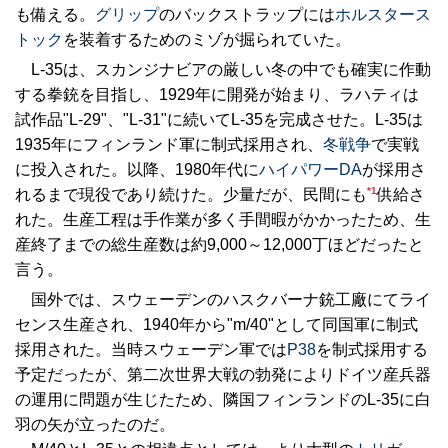
も備える。
グリップ
のバックストラップには
ホルスタース
トック
を装着するためのミゾが掘られていた。
L-35は、スカンジナビアの厳しい冬の中でも確実に作動
する拳銃を目指し、1929年に開発が始まり、ラハティは
試作品"L-29"、"L-31"に続いてL-35を完成させた。L-35は
1935年にフィンランド軍に制式採用され、
冬戦争
で実戦
に投入された。以降、1980年代に
ハイパワーDA
が採用さ
*1
れるまで現役であり続けた。少量だが、民間にも
供給さ
れた。生産工程は手作業が多く手間暇がかかったため、生
産終了までの総生産数は約9,000～12,000丁ほどだったと
言う。
国外では、スウェーデンのハスクバーナ銃工廠にてライ
センス生産され、1940年から"m/40"として同国軍に制式
採用された。当時スウェーデン軍では
P38
を制式採用する
予定だったが、第二次世界大戦の勃発によりドイツ産兵器
の運用に問題が生じたため、隣国フィンランドのL-35に白
羽の矢が立ったのだ。