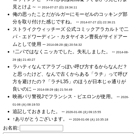
見とけよ～ --
2014-07-27 (日) 19:34:11
俺の思ったことだがルガーにモーゼルのコッキング部
分を取り付けた感じですね。 --
2014-07-27 (日) 22:36:21
ストライクウィッチーズ 公式コミックアラカルトで二
パ・エドワーディン・カタヤイネン曹長がサイドアー
ムとして使用 --
2014-08-29 (金) 20:54:32
↑二パではなくニッカでした。失礼しました。 --
2014-08-
29 (金) 21:40:27
ラハティなんてアラブっぽい呼び方するからなんだ？
と思ったけど、なんで古くからある「ラチ」って呼び
方を避けたの？「ラチL35」のほうが日本じゃ通りが
良いのに --
2014-08-29 (金) 21:54:49
映画パリ警視Jでフランシス・ピエロンが使用。 --
2026-
01-06 (火) 08:19:53
追記しておきました。 --
2026-01-06 (火) 09:15:55
↑ありがとうございます。 --
2026-01-06 (火) 10:35:18
お名前: