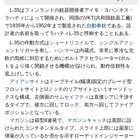
L-35はフィンランドの銃器開発者アイモ・ヨハンネス・
ラハティによって開発され、同国のVKT(共和国銃器工廠)
で1935年から1952年まで製造された
自動拳銃
である。設
計者の名前を取ってラハティL-35と呼称することもある。
L-35の作動方式は
ショートリコイル
で、
シングルアクシ
ョン
トリガーを有し、
ハンマー
は内蔵式。非常に寒冷な北
欧の気候に対応するためにボルトアクセラレーター(ボル
トをより強く閉鎖させる機構)が設けられ、動作信頼性を
底上げしている。
アイアンサイト
はドーブテイル(蟻溝)固定のブレード型
フロントサイトとUノッチのリアサイトというオーソドッ
クスな構成。左側面の
サムセイフティ
は直接シアに干渉す
るタイプで、後方に回してロック、前方へ回してファイア
ポジションとなっている。
マガジン
は箱型8連発で、
マガジンキャッチ
は底部に設
けられたコンチネンタルタイプ。スライド上部には薬室に
弾薬が入っているか否かを示すローデッドインジケーター