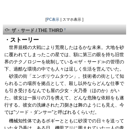
[
PC表示
| スマホ表示 ]
†
ザ・サード / THE THIRD
・ストーリー
世界規模の大戦により荒廃したはるかな未来。大地を砂
に覆われてしまったこの星では、額に第三の眼を持ち旧世
界のテクノロジーを統制している≪ザ・サード≫の管理の
下、過酷な環境の中でも人々は逞しく生活を営んでいた。
砂漠の街「エンポリウムタウン」。技術者の街として知
られるこの場所を拠点として、殺し以外ならどんな仕事で
も引き受けるなんでも屋の少女・火乃香（ほのか）がい
た。彼女は一振りの刀を携えて、どんな危険な依頼をも遂
行する。彼女の洗練された刀捌きは舞のようにも見え、今
では”ソード・ダンサー”と呼ばれるくらいだ。
機械知性体であるボギーとともに砂漠での日々を送って
いた火乃香は、ある日、機甲アリに囲まれていた一人の青