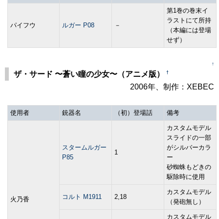
第1巻の巻末イ
ラストにて所持
パイフウ
ルガー P08
－
（本編には登場
せず）
↑
†
ザ・サード 〜蒼い瞳の少女〜（アニメ版）
2006年、制作：XEBEC
使用者
銃器名
（初）登場話
備考
カスタムモデル
スライドの一部
スタームルガー
がシルバーカラ
1
P85
ー
砂蜘蛛もどきの
駆除時に使用
カスタムモデル
コルト M1911
2,18
火乃香
（発砲無し）
カスタムモデル