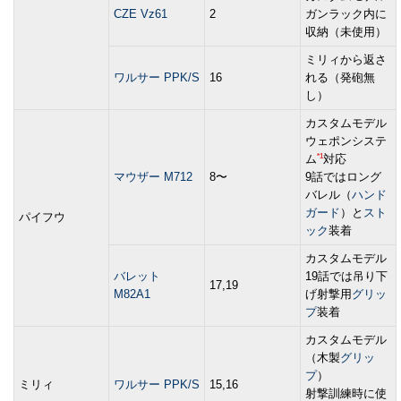
CZE Vz61
2
ガンラック内に
収納（未使用）
ミリィから返さ
ワルサー PPK/S
16
れる（発砲無
し）
カスタムモデル
ウェポンシステ
*1
ム
対応
マウザー M712
8〜
9話ではロング
バレル（
ハンド
ガード
）と
スト
パイフウ
ック
装着
カスタムモデル
バレット
19話では吊り下
17,19
M82A1
げ射撃用
グリッ
プ
装着
カスタムモデル
（木製
グリッ
プ
）
ミリィ
ワルサー PPK/S
15,16
射撃訓練時に使