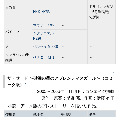
ドラゴンマガジ
火乃香
H&K HK33
－
ン5月号表紙に
て所持
マウザー C96
－
パイフウ
－
シグザウエル
－
P226
ミリィ
ベレッタ M8000
－
－
キャラバンの乗
ベクター CP1
－
－
組員
↑
ザ・サード 〜砂漠の星のアプレンティスガール〜（コミ
†
ック版）
2005〜2006年、月刊ドラゴンエイジ掲載
原作・原案：星野 亮、作画：伊藤 有子
小説・アニメ版のプレストーリーを描いた作品。
使用者
銃器名
登場話
備考