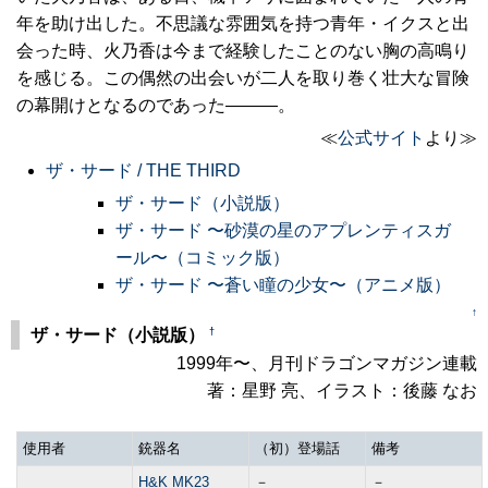
年を助け出した。不思議な雰囲気を持つ青年・イクスと出
会った時、火乃香は今まで経験したことのない胸の高鳴り
を感じる。この偶然の出会いが二人を取り巻く壮大な冒険
の幕開けとなるのであった―――。
≪
公式サイト
より≫
ザ・サード / THE THIRD
ザ・サード（小説版）
ザ・サード 〜砂漠の星のアプレンティスガ
ール〜（コミック版）
ザ・サード 〜蒼い瞳の少女〜（アニメ版）
↑
†
ザ・サード（小説版）
1999年〜、月刊ドラゴンマガジン連載
著：星野 亮、イラスト：後藤 なお
使用者
銃器名
（初）登場話
備考
H&K MK23
－
－