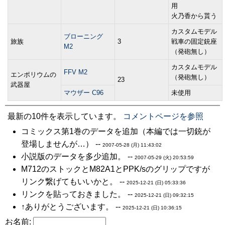
用
火乃香から貰う
カスタムモデル
ブローニング
旅族
3
戦車の固定銃座
M2
（発砲無し）
カスタムモデル
FFV M2
エンポリウムの
（発砲無し）
23
武器屋
マウザー C96
未使用
最新の10件を表示しています。
コメントページを参照
コミックス第1巻のデータを追加（本編では一切銃が
登場しませんが…） --
2007-05-28 (月) 11:43:02
小説版のデータを多少追加。 --
2007-05-29 (火) 20:53:59
M712のストックとM82A1とPPK/sのグリップですが
リンク繋げてもいいかと。 --
2025-12-21 (日) 05:33:36
リンクを貼っておきました。 --
2025-12-21 (日) 09:32:15
↑ありがとうございます。 --
2025-12-21 (日) 10:36:15
お名前: