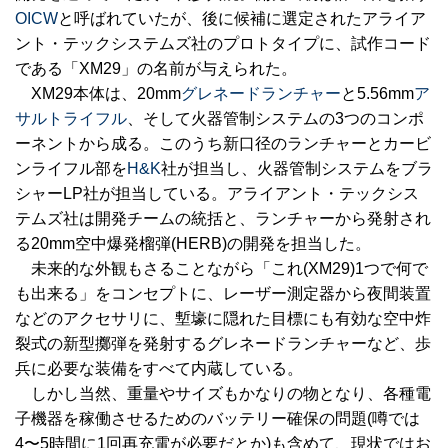
OICW
と呼ばれていたが、後に候補に選定されたアライア
ント・テックシステムズ社のプロトタイプに、試作コード
である「XM29」の名前が与えられた。
XM29本体は、20mm
グレネードランチャー
と5.56mm
ア
サルトライフル
、そして火器管制システムの3つのコンポ
ーネントから成る。このうち新口径のランチャーとカービ
ンライフル部を
H&K
社が担当し、火器管制システムをブラ
シャーLP社が担当している。アライアント・テックシス
テムズ社は開発チームの統括と、ランチャーから発射され
る20mm空中爆発榴弾(HERB)の開発を担当した。
未来的な外観もさることながら「これ(XM29)1つで何で
も出来る」をコンセプトに、レーザー測定器から夜間装置
などのアクセサリに、塹壕に隠れた目標にも有効な空中炸
裂式の新型擲弾を発射するグレネードランチャーなど、歩
兵に必要な装備をすべて内蔵している。
しかし当然、重量やサイズもかなりの物となり、各種電
子機器を稼働させるためのバッテリー確保の問題(噂では
4〜5時間に1回再充電が必要だとか)も含めて、現状ではお