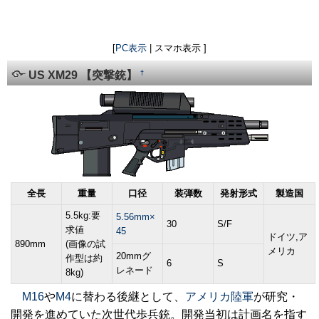
[
PC表示
| スマホ表示 ]
†
US XM29 【突撃銃】
全長
重量
口径
装弾数
発射形式
製造国
5.5kg:要
5.56mm×
30
S/F
求値
45
ドイツ,ア
890mm
(画像の試
メリカ
20mmグ
作型は約
6
S
レネード
8kg)
M16
や
M4
に替わる後継として、
アメリカ陸軍
が研究・
開発を進めていた次世代歩兵銃。開発当初は計画名を指す