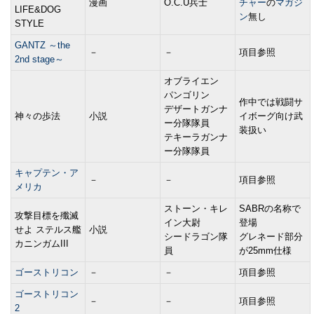
漫画
O.C.U兵士
チャー
の
マガジ
LIFE&DOG
ン
無し
STYLE
GANTZ ～the
－
－
項目参照
2nd stage～
オブライエン
パンゴリン
作中では戦闘サ
デザートガンナ
神々の歩法
小説
イボーグ向け武
ー分隊隊員
装扱い
テキーラガンナ
ー分隊隊員
キャプテン・ア
－
－
項目参照
メリカ
ストーン・キレ
SABRの名称で
攻撃目標を殲滅
イン大尉
登場
せよ ステルス艦
小説
シードラゴン隊
グレネード部分
カニンガムIII
員
が25mm仕様
ゴーストリコン
－
－
項目参照
ゴーストリコン
－
－
項目参照
2