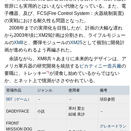
世辞にも実用的とはいえない代物となっている。また、電
子機器、及び、FCS(Fire Control System：火器統制装置)
の実戦における耐久性も問題となった。
2008年までの実用化を目指したが、計画の大幅な遅れ
から2003年頃にXM29計画は分割され、ライフルモジュー
ルの
XM8
と、擲弾モジュールの
XM25
として個別に開発計
画が進められるよう再編された。
余談ながら、XM8共々あまりに未来的なデザインは、ア
メリカ軍兵器の研究開発を統括する
ピカティニー造兵廠
の
*1
要職に、トレッキー
が浸食し始めているからではない
か、とネット上で憶測がささやかれている。
登場作品
ジャンル
使用者
備考
007（ゲーム）
－
－
項目参照
草刈 鷲士
DADDYFACE
小説
－
結城 美沙
FRONT
グレネードラン
MISSION DOG