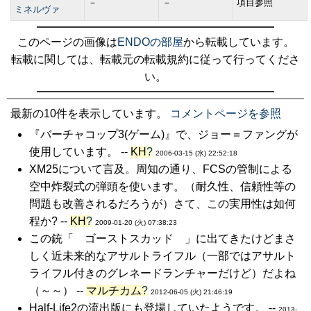
－
－
項目参照
ミネルヴァ
このページの画像は
ENDOの部屋
から転載しています。
転載に関しては、転載元の転載規約に従って行ってくださ
い。
最新の10件を表示しています。
コメントページを参照
『バーチャコップ3(ゲーム)』で、ジョー＝ファングが
使用しています。 --
KH
?
2006-03-15 (水) 22:52:18
XM25について言及。周知の通り、FCSの管制による
空中炸裂式の弾頭を使います。（耐久性、信頼性等の
問題も改善されるだろうが）さて、この実用性は如何
程か? --
KH
?
2009-01-20 (火) 07:38:23
この銃「 ゴーストスカッド 」に出てきたけどまさ
しく近未来的なアサルトライフル（一部ではアサルト
ライフル付きのグレネードランチャーだけど）だよね
（～～） --
マルチカム
?
2012-06-05 (火) 21:46:19
Half-Life2の流出版にも登場していたようです。 --
2013-