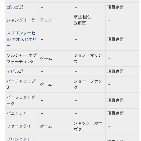
ゴルゴ13
－
－
項目参照
草薙 国仁
シャングリ・ラ
アニメ
－
政府軍
スプリンターセ
ル カオスセオリ
－
－
項目参照
ー
ソルジャー オブ
ジョン・マリン
ゲーム
－
フォーチュン2
ス
デビル17
－
－
項目参照
バーチャコップ
ジョー・ファン
ゲーム
－
3
グ
パーフェクトダ
－
－
項目参照
ーク
パニッシャー
－
－
項目参照
ジャック・カー
ファークライ
ゲーム
－
ヴァー
プロジェクト・