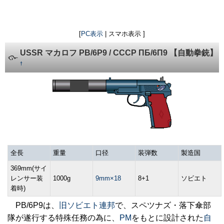
[
PC表示
| スマホ表示 ]
USSR マカロフ PB/6P9 / СССР ПБ/6П9 【自動拳銃】
†
全長
重量
口径
装弾数
製造国
369mm(サイ
レンサー装
1000g
9mm×18
8+1
ソビエト
着時)
PB/6P9は、
旧ソビエト連邦
で、スペツナズ・落下傘部
隊が遂行する特殊任務の為に、
PM
をもとに設計された
自