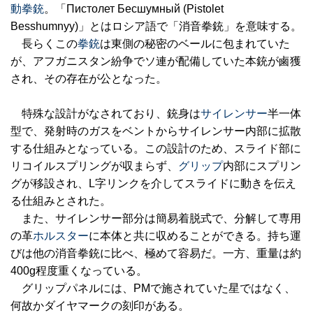
動拳銃
。「Пистолет Бесшумный (Pistolet
Besshumnyy)」とはロシア語で「消音拳銃」を意味する。
長らくこの
拳銃
は東側の秘密のベールに包まれていた
が、アフガニスタン紛争でソ連が配備していた本銃が鹵獲
され、その存在が公となった。
特殊な設計がなされており、銃身は
サイレンサー
半一体
型で、発射時のガスをベントからサイレンサー内部に拡散
する仕組みとなっている。この設計のため、スライド部に
リコイルスプリングが収まらず、
グリップ
内部にスプリン
グが移設され、L字リンクを介してスライドに動きを伝え
る仕組みとされた。
また、サイレンサー部分は簡易着脱式で、分解して専用
の革
ホルスター
に本体と共に収めることができる。持ち運
びは他の消音拳銃に比べ、極めて容易だ。一方、重量は約
400g程度重くなっている。
グリップパネルには、PMで施されていた星ではなく、
何故かダイヤマークの刻印がある。