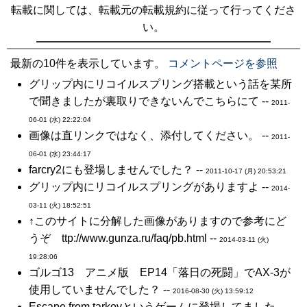
転載に関しては、転載元の転載規約に従って行ってくださ
い。
最新の10件を表示しています。
コメントページを参照
グリップ内にリコイルスプリング搭載という話を某所
で聞きましたが裏取りできないんでこちらにて --
2011-
06-01 (水) 22:22:04
画像は直リンクではなく、添付してください。 --
2011-
06-01 (水) 23:44:17
farcry2にも登場しませんでした？ --
2011-10-17 (月) 20:53:21
グリップ内にリコイルスプリングがありますよ --
2014-
03-11 (火) 18:52:51
↑このサイトに分解した画像がありますので参考にど
うぞ ttp://www.gunza.ru/faq/pb.html --
2014-03-11 (火)
19:28:06
ゴルゴ13 アニメ版 EP14「落日の死闘」でAX-3が
使用していませんでした？ --
2016-08-30 (火) 13:59:12
Escape from tarkovというゲームに登場してました --