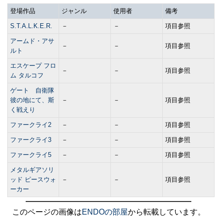
登場作品
ジャンル
使用者
備考
S.T.A.L.K.E.R.
－
－
項目参照
アームド・アサ
－
－
項目参照
ルト
エスケープ フロ
－
－
項目参照
ム タルコフ
ゲート 自衛隊
彼の地にて、斯
－
－
項目参照
く戦えり
ファークライ2
－
－
項目参照
ファークライ3
－
－
項目参照
ファークライ5
－
－
項目参照
メタルギアソリ
ッド ピースウォ
－
－
項目参照
ーカー
このページの画像は
ENDOの部屋
から転載しています。