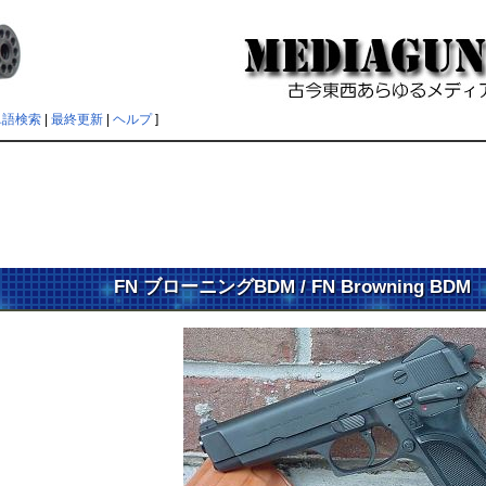
単語検索
|
最終更新
|
ヘルプ
]
FN ブローニングBDM / FN Browning B