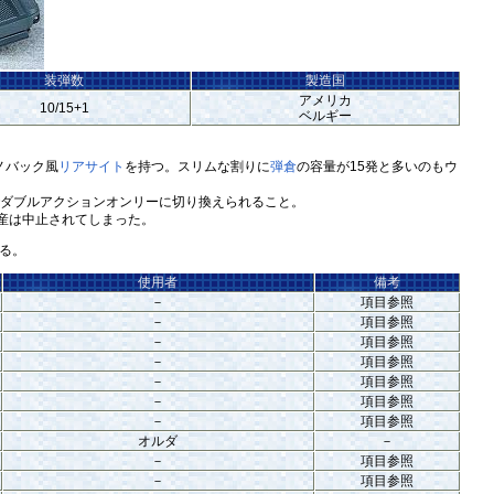
装弾数
製造国
アメリカ
10/15+1
ベルギー
ノバック風
リアサイト
を持つ。スリムな割りに
弾倉
の容量が15発と多いのもウ
lver)でダブルアクションオンリーに切り換えられること。
生産は中止されてしまった。
いる。
使用者
備考
－
項目参照
－
項目参照
－
項目参照
－
項目参照
－
項目参照
－
項目参照
－
項目参照
オルダ
－
－
項目参照
－
項目参照