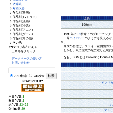
散弾銃
対物火器
作品別(映画)
作品別(TVドラマ)
全長
作品別(漫画)
199mm
作品別(小説)
作品別(アニメ)
1991年に
FN
社傘下のブローニング
作品別(ゲーム)
一見
ハイパワー
のようにも見えるが
作品別(その他)
リ。
その他
最大の特徴は、スライド左側面のスイッチを
↑カテゴリ名左にある
しかし、既に完成の域に達した現代
三角形をクリック
なお、BDMとは Browning Doubl
データベースの使い方
お問い合わせ
AND検索
OR検索
POWERED BY
アフリ
本日PV数:
3
昨日PV数:
2
総PV数:
23452
ペ
Online数:
29
マトリ