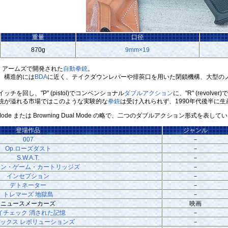
重量
口径
870g
9mm×19
・アームズで開発された
自動拳銃
。
、構造的には
BDA
に近く、テイクダウンレバーや排莢口を用いた閉鎖機構、大型の
回し、"P" (pistol)でコンベンショナル
ダブルアクション
に、"R" (revo
銃が溢れる市場ではこのような実験的な
拳銃
は受け入れられず、1990年代後半に
e Mode または Browning Dual Mode の略で、二つのダブルアクション形式を表して
登場作品
ジャンル
007
－
Op.ローズダスト
－
S.W.A.T.
－
カン・ゲーム・カートリッジズ
－
インセプション
－
デトネーター
－
トレマーズ 地獄島
－
ニュースメーカーズ
映画
イチェック 消された記憶
－
ックス レボリューションズ
－