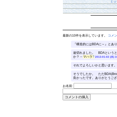
ミッ
最新の10件を表示しています。
コメ
『構造的にはBDAに～』とありま
途切れました。 BDAというと
か？ --
マハラ
?
2013-01-02 (水) 1
それでよろしいかと思います。
そうでしたか。 ただBDA(Bro
良かったです。ありがとうござい
お名前: