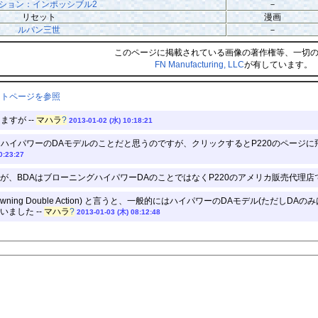
ション：インポッシブル2
－
リセット
漫画
ルパン三世
－
このページに掲載されている画像の著作権等、一切
FN Manufacturing, LLC
が有しています。
ントページを参照
すが --
マハラ
?
2013-01-02 (水) 10:18:21
ハイパワーのDAモデルのことだと思うのですが、クリックするとP220のページに飛
0:23:27
が、BDAはブローニングハイパワーDAのことではなくP220のアメリカ販売代理店
wning Double Action) と言うと、一般的にはハイパワーのDAモデル(ただし
ました --
マハラ
?
2013-01-03 (木) 08:12:48