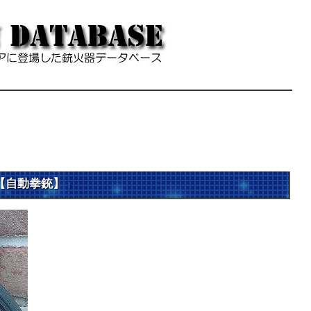
DM 【自動拳銃】
†