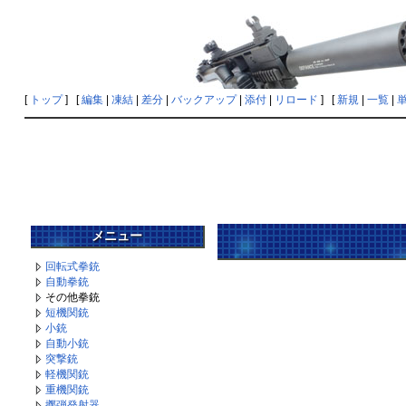
[
トップ
] [
編集
|
凍結
|
差分
|
バックアップ
|
添付
|
リロード
] [
新規
|
一覧
|
メニュー
回転式拳銃
自動拳銃
その他拳銃
短機関銃
小銃
自動小銃
突撃銃
軽機関銃
重機関銃
擲弾発射器