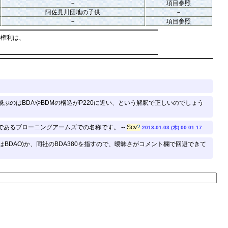
－
項目参照
阿佐見川団地の子供
－
－
項目参照
の権利は、
ぶのはBDAやBDMの構造がP220に近い、という解釈で正しいのでしょう
であるブローニングアームズでの名称です。 --
Scv
?
2013-01-03 (木) 00:01:17
DAのみはBDAO)か、同社のBDA380を指すので、曖昧さがコメント欄で回避できて