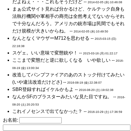
だよねぇ・・・これもそうだけど --
2014-02-05 (水) 10:46:08
まぁ公式サイト見れば分かるけど、ケルテック自身も
法執行機関や軍相手の商売は全然考えてないからそれ
で十分なんだろう。アメリカの銃市場は民間でもそれ
だけ規模が大きいからね。 --
2014-02-05 (水) 10:49:50
なんとなくマウザーM712を思わせる --
2015-03-15 (日)
22:18:38
スゲェ。いい意味で変態銃や！ --
2015-03-16 (月) 01:22:17
ここまで変態だと逆に欲しくなる いや欲しい --
2016-
08-19 (金) 13:00:34
改造してパンプファイアのあのストック付けてみたい
(いや違法改造だけどさ) --
2016-08-19 (金) 22:38:07
SBR登録すればイケルかもよ --
2016-08-20 (土) 19:02:38
なんかSFのブラスターみたいな見た目ですね。 --
2016-
08-20 (土) 20:20:53
これイノセンスで出てなかった？ --
2016-10-29 (土) 17:36:59
お名前: