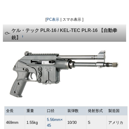
[
PC表示
| スマホ表示 ]
ケル・テック PLR-16 / KEL-TEC PLR-16 【自動拳
†
銃】
全長
重量
口径
装弾数
発射形式
製造国
5.56mm×
469mm
1.55kg
10/30
S
アメリカ
45