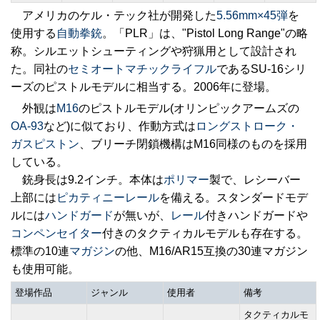
アメリカのケル・テック社が開発した
5.56mm×45弾
を
使用する
自動拳銃
。「PLR」は、"Pistol Long Range"の略
称。シルエットシューティングや狩猟用として設計され
た。同社の
セミオートマチックライフル
であるSU-16シリ
ーズのピストルモデルに相当する。2006年に登場。
外観は
M16
のピストルモデル(オリンピックアームズの
OA-93
など)に似ており、作動方式は
ロングストローク・
ガスピストン
、ブリーチ閉鎖機構はM16同様のものを採用
している。
銃身長は9.2インチ。本体は
ポリマー
製で、レシーバー
上部には
ピカティニーレール
を備える。スタンダードモデ
ルには
ハンドガード
が無いが、
レール
付きハンドガードや
コンペンセイター
付きのタクティカルモデルも存在する。
標準の10連
マガジン
の他、M16/AR15互換の30連マガジン
も使用可能。
登場作品
ジャンル
使用者
備考
タクティカルモ