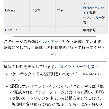
デル
EOTechホロサ
E-Ring
ドラマ
マヤ
イト
装着
サプレッサー
装
着
GAMER
－
－
項目参照
このページの画像は
ケル・テック
社から転載しています。
転載に関しては、転載元の転載規約に従って行ってくださ
い。
最新の10件を表示しています。
コメントページを参照
↑ケルテックってんな評判悪いのかい？ --
2014-02-05 (水)
10:31:24
流石にポンコツってレベルじゃないけど、やっぱり他
の完成されたプラットフォームと比べると悪い。RFB
は強いカートリッジを使うから結構安定してるけど、
他は割と変り種って扱いだなぁ。でもとにかく軽いん