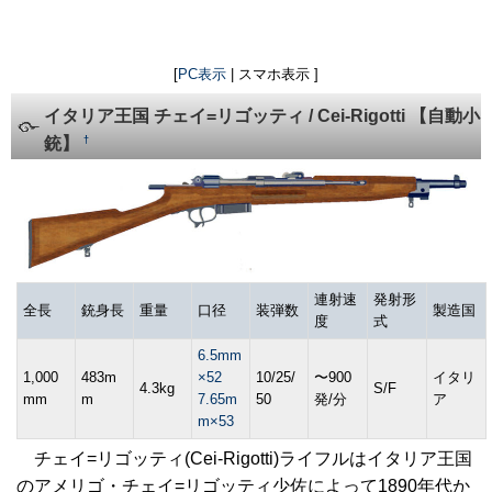
[
PC表示
| スマホ表示 ]
イタリア王国 チェイ=リゴッティ / Cei-Rigotti 【自動小
†
銃】
連射速
発射形
全長
銃身長
重量
口径
装弾数
製造国
度
式
6.5mm
1,000
483m
×52
10/25/
〜900
イタリ
4.3kg
S/F
mm
m
7.65m
50
発/分
ア
m×53
チェイ=リゴッティ(Cei-Rigotti)ライフルはイタリア王国
のアメリゴ・チェイ=リゴッティ少佐によって1890年代か