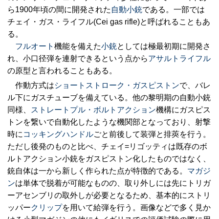
ら1900年頃の間に開発された
自動小銃
である。一部では
チェイ・ガス・ライフル(Cei gas rifle)と呼ばれることもあ
る。
フルオート
機能を備えた
小銃
としては極最初期に開発さ
れ、小口径弾を連射できるという点から
アサルトライフル
の原型と言われることもある。
作動方式は
ショートストローク・ガスピストン
で、バレ
ル下にガスチューブを備えている。他の黎明期の自動小銃
同様、
ストレートプル・ボルトアクション
機構にガスピス
トンを繋いで自動化したような機関部となっており、射撃
時に
コッキングハンドル
ごと前後して装弾と排莢を行う。
ただし後発のものと比べ、チェイ=リゴッティは既存のボ
ルトアクション小銃をガスピストン化したものではなく、
銃自体は一から新しく作られた点が特徴的である。
マガジ
ン
は単体で脱着が可能なものの、取り外しには先にトリガ
ーアセンブリの取外しが必要となるため、基本的にストリ
ッパー
クリップ
を用いて給弾を行う。画像などで多く見か