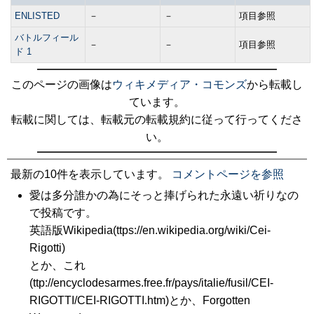
ENLISTED
－
－
項目参照
バトルフィール
－
－
項目参照
ド 1
このページの画像は
ウィキメディア・コモンズ
から転載し
ています。
転載に関しては、転載元の転載規約に従って行ってくださ
い。
最新の10件を表示しています。
コメントページを参照
愛は多分誰かの為にそっと捧げられた永遠い祈りなの
で投稿です。
英語版Wikipedia(ttps://en.wikipedia.org/wiki/Cei-
Rigotti)
とか、これ
(ttp://encyclodesarmes.free.fr/pays/italie/fusil/CEI-
RIGOTTI/CEI-RIGOTTI.htm)とか、Forgotten