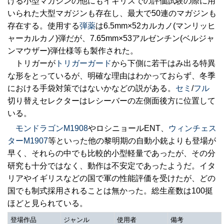
ける小型マガジンの他にもイギリスでの評価試験の際に用
いられた大型マガジンも存在し、最大で50連のマガジンも
存在する。使用する
弾薬
は6.5mm×52カルカノ(マンリッヒ
ャーカルカノ)弾だが、7.65mm×53アルゼンチン(ベルジャ
ンマウザー)弾仕様等も製作された。
トリガーが
トリガーガード
から下側に若干はみ出る特異
な形をとっているが、明確な理由はわかっておらず、冬季
における手袋対策ではないかなどの説がある。
セミ
/
フル
切り替えセレクターはレシーバーの左側面後方に位置して
いる。
モンドラゴンM1908
やロシニョールENT、
ウィンチェス
ターM1907
等といった他の黎明期の自動小銃よりも登場が
早く、それらの中でも比較的小型軽量であったが、その分
研究も十分ではなく、動作は不安定であったようだ。イタ
リアやイギリスなどの国で軍の性能評価を受けたが、どの
国でも制式採用されることは無かった。総生産数は100挺
ほどと見られている。
登場作品
ジャンル
使用者
備考