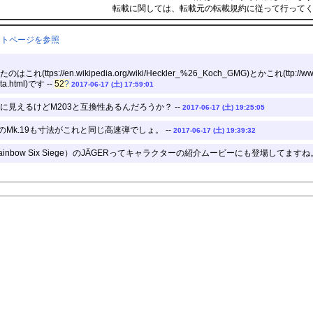
転載に関しては、転載元の転載規約に従って行って
ントページを参照
://en.wikipedia.org/wiki/Heckler_%26_Koch_GMG)とかこれ(ttp://www.heckl
ta.html)です --
52
?
2017-06-17 (土) 17:59:01
見えるけどM203と互換性あるんだろうか？ --
2017-06-17 (土) 19:25:05
のMk.19も寸法がこれと同じ高速弾でしょ。 --
2017-06-17 (土) 19:39:32
bow Six Siege）のJÄGERってキャラクターの紹介ムービーにも登場してますね。