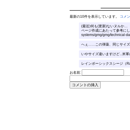
最新の10件を表示しています。
コメ
(最近)何も(更新)ないヌルか…
ページ作成にあたって参考にしたのはこれ(ttps
systems/gmg/gmg/technical-da
へぇ……この弾薬、同じサイズに
いやサイズ違いますけど...米軍
レインボーシックスシージ（Rain
お名前: