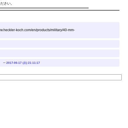
ください。
er-koch.com/en/products/military/40-mm-
 --
2017-06-17 (土) 21:11:17