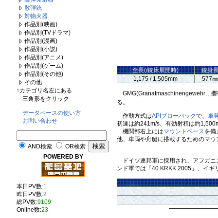
散弾銃
対物火器
作品別(映画)
作品別(TVドラマ)
作品別(漫画)
作品別(小説)
作品別(アニメ)
作品別(ゲーム)
全長(/銃床展開時)
銃身
作品別(その他)
1,175 / 1,505mm
577
その他
↑カテゴリ名左にある
GMG(Granatmaschinengewehr
三角形をクリック
る。
データベースの使い方
作動方式は
APIブローバック
で、
単
お問い合わせ
初速は約241m/s、有効射程は約1,
機関部右上には
マウントベース
を備
他、車両や舟艇に搭載するためのマウ
AND検索
OR検索
POWERED BY
ドイツ連邦軍に採用され、アフガニス
ンド軍では「40 KRKK 2005」
本日PV数:
1
昨日PV数:
2
総PV数:
9109
Online数:
23