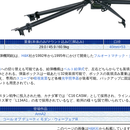
長
重量(本体のみ/マウント込み/三脚込み)
口径
㎜
29.0 / 45.9 / 60.9kg
40mm×53
…擲弾機関銃)は、
H&K
社が1992年から1995年にかけて開発した
フルオートマチック
・
発
への切り替えも可能である。給弾機構は
ベルト給弾式
で、左右どちらからでも装填
500mとされる。弾薬ボックスは一箱あたり32発装填可能で、ボックスの装填済み重量は2
え、専用の
スコープ
や
暗視装置
など各種
光学照準器
が装着可能。バックアップに固
ントも用意されている。
タン戦争に投入された他、カナダ軍では「C16 CASW」として採用され、ライ
、イギリス軍で「L134A1」の名で採用されているなど、欧州の様々な国で用いられている
登場作品
ArmA2
コール オブ デューティ モダン・ウォーフェアIII
このページの画像は
H&K社
から転載していま