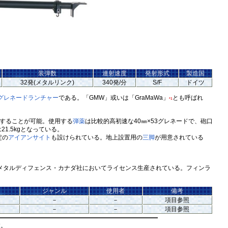
装弾数
連射速度
発射形式
製造国
32発(メタルリンク)
340発/分
S/F
ドイツ
グレネードランチャー
である。「GMW」或いは「GraMaWa」
とも呼ばれ
*1
することが可能。使用する
弾薬
は比較的高初速な40㎜×53グレネードで、砲口
1.5kgとなっている。
定の
アイアンサイト
も設けられている。地上設置用の
三脚
が用意されている
ンメタルディフェンス・カナダ社においてライセンス生産されている。フィンラ
。
ジャンル
使用者
備考
－
－
項目参照
－
－
項目参照
す。