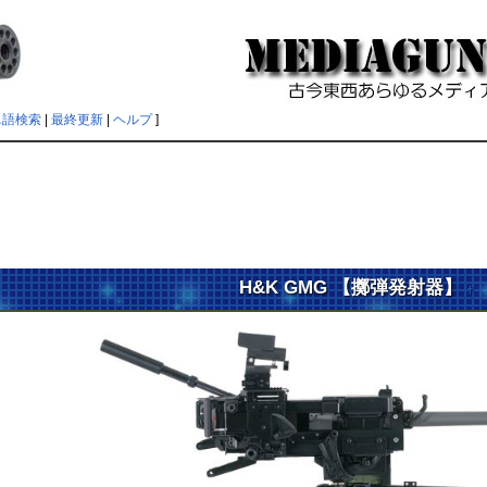
単語検索
|
最終更新
|
ヘルプ
]
H&K GMG 【擲弾発射器】
†