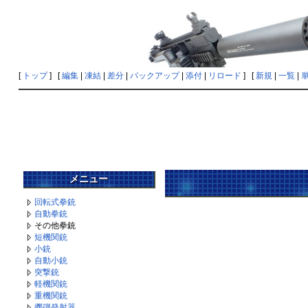
[
トップ
] [
編集
|
凍結
|
差分
|
バックアップ
|
添付
|
リロード
] [
新規
|
一覧
|
メニュー
回転式拳銃
自動拳銃
その他拳銃
短機関銃
小銃
自動小銃
突撃銃
軽機関銃
重機関銃
擲弾発射器