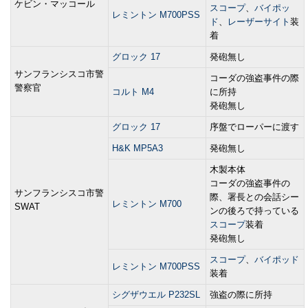
ケビン・マッコール
スコープ
、
バイポッ
レミントン M700PSS
ド
、
レーザーサイト
装
着
グロック 17
発砲無し
サンフランシスコ市警
コーダの強盗事件の際
警察官
コルト M4
に所持
発砲無し
グロック 17
序盤でローパーに渡す
H&K MP5A3
発砲無し
木製本体
コーダの強盗事件の
サンフランシスコ市警
際、署長との会話シー
レミントン M700
SWAT
ンの後ろで持っている
スコープ
装着
発砲無し
スコープ
、
バイポッド
レミントン M700PSS
装着
シグザウエル P232SL
強盗の際に所持