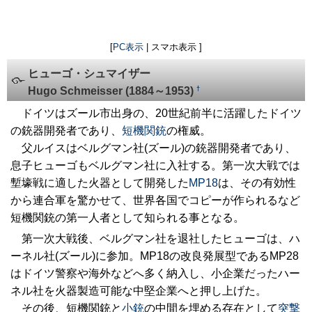
[
PC表示
| スマホ表示 ]
ヒューゴ・シュマイザー
†
Hugo Schmeisser (1884～1953)
ドイツはズール市出身の、20世紀前半に活躍したドイツ
の銃器開発者であり、
短機関銃
の権威。
父ルイスはベルグマン社(ズール)の銃器開発者であり、
息子ヒューゴもベルグマン社に入社する。第一次大戦では
塹壕戦に適した火器として開発した
MP18
は、その有効性
から連合軍を驚かせて、世界各国でコピーが作られるなど
短機関銃の第一人者として知られる事となる。
第一次大戦後、ベルグマン社を退社したヒューゴは、ハ
ーネル社(ズール)に参加。MP18の改良発展型であるMP28
はドイツ警察や海外などへ多く納入し、小企業だったハー
ネル社を火器製造可能な中堅企業へと押し上げた。
その後、短機関銃と
小銃
の中間を埋める存在として
突撃