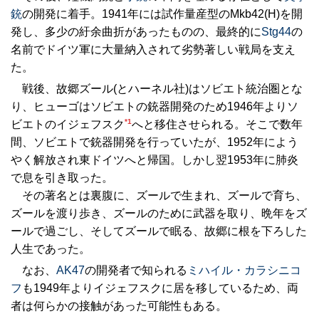
銃
の開発に着手。1941年には試作量産型のMkb42(H)を開
発し、多少の紆余曲折があったものの、最終的に
Stg44
の
名前でドイツ軍に大量納入されて劣勢著しい戦局を支え
た。
戦後、故郷ズール(とハーネル社)はソビエト統治圏とな
り、ヒューゴはソビエトの銃器開発のため1946年よりソ
*1
ビエトのイジェフスク
へと移住させられる。そこで数年
間、ソビエトで銃器開発を行っていたが、1952年によう
やく解放され東ドイツへと帰国。しかし翌1953年に肺炎
で息を引き取った。
その著名とは裏腹に、ズールで生まれ、ズールで育ち、
ズールを渡り歩き、ズールのために武器を取り、晩年をズ
ールで過ごし、そしてズールで眠る、故郷に根を下ろした
人生であった。
なお、
AK47
の開発者で知られる
ミハイル・カラシニコ
フ
も1949年よりイジェフスクに居を移しているため、両
者は何らかの接触があった可能性もある。