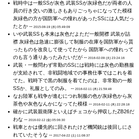
戦時中は一般SSが灰色 武装SSが灰緑色だが両者の人
員の行き交いの激しさもありごっちゃになってた模様
灰緑色の方が国防軍への憧れがあったSSには人気だっ
たとか --
2015-08-19 (水) 05:49:09
いや武装SSも本来は灰色だよただ一般開襟 武装が詰
襟 灰緑色は急速に膨張して制服の在庫を国防軍から貰
ったものを改良して使ってたから 国防軍への憧れって
のも言う通りあったみたいだが --
2016-02-09 (火) 23:24:16
武装・一般問わず常勤のSSには戦時には灰色の勤務服
が支給されて、非戦闘地域での事務仕事ではこれを着
てた。戦時下で黒の制服を着てたのは、非常勤の一般
SSか、礼服としてのみ。 --
2016-02-11 (木) 21:59:48
なお陸軍も戦争が進むにつれ制服の色が灰緑色から灰
茶色や灰色なんかになってた模様 --
2016-02-11 (木) 22:28:18
確かに武装親衛隊といえばチェコから押収したZB26だ
わな --
2016-02-12 (金) 05:06:30
戦車とかは優先的に回されたけど機関銃は後回しにさ
れていたそうな --
2017-04-22 (土) 11:08:37