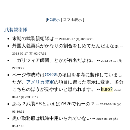
[
PC表示
| スマホ表示 ]
武装親衛隊
末期の武装親衛隊は --
2013-06-17 (月) 02:06:28
外国人義勇兵がかなりの割合をしめてたんだよなぁ --
2013-06-17 (月) 02:07:31
「ガリツィア師団」とかが有名だよね。 --
2013-06-17 (月)
22:39:29
ページ作成時は
GSG9
の項目を参考に製作していまし
たが、
アメリカ陸軍
の項目に習った表示に変更。多分
こちらのほうが見やすいと思われます。 --
kuro
?
2013-
06-17 (月) 23:38:19
あら？武装SSといえばZB26でねーの？ --
2015-08-19 (水)
03:36:51
黒い勤務服は戦時中用いられていない --
2015-08-19 (水)
05:47:03