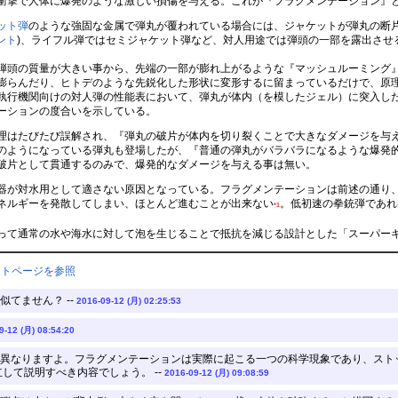
衝撃で人体に爆発のような激しい損傷を与える。これが『フラグメンテーション』
ット弾
のような強固な金属で弾丸が覆われている場合には、ジャケットが弾丸の断
ント
)、ライフル弾ではセミジャケット弾など、対人用途では弾頭の一部を露出させ
頭の質量が大きい事から、先端の一部が膨れ上がるような『マッシュルーミング』
膨らんだり、ヒトデのような先鋭化した形状に変形するに留まっているだけで、原
行機関向けの対人弾の性能表において、弾丸が体内（を模したジェル）に突入した
ーションの度合いを示している。
はたびたび誤解され、『弾丸の破片が体内を切り裂くことで大きなダメージを与える
のようになっている弾丸も登場したが、『普通の弾丸がバラバラになるような爆発
破片として貫通するのみで、爆発的なダメージを与える事は無い。
が対水用として適さない原因となっている。フラグメンテーションは前述の通り、
ネルギーを発散してしまい、ほとんど進むことが出来ない
。低初速の拳銃弾であれ
*1
て通常の水や海水に対して泡を生じることで抵抗を減じる設計とした「スーパー
ントページを参照
似てません？ --
2016-09-12 (月) 02:25:53
9-12 (月) 08:54:20
異なりますよ。フラグメンテーションは実際に起こる一つの科学現象であり、スト
して説明すべき内容でしょう。 --
2016-09-12 (月) 09:08:59