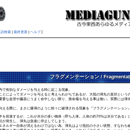
単語検索
|
最終更新
|
ヘルプ
]
フラグメンテーション / Fragmentat
内で有効なダメージを与える時に起こる現象。
によってダメージを与えると考えられがちであるが、大抵の弾丸の直径というのはせい
重要な血管や臓器にうまく命中しない限り、致命傷を与える事は無い。実際には弾
。
える際に、まさに爆弾のように粉々に破壊される現象を『フラグメンテーション』
を前進するが、これが水分の多い物体（即ち人体。人体の約70%は水分である）に
抗が発生し、弾丸は急速に停止してしまう。
ネルギー自体が消えるわけではない為、弾丸はより抵抗の小さい状態、すなわち破