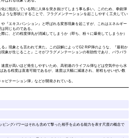
と呼ばれる現象である。
片化に抵抗している間に人体を突き抜けてしまう事も多い。このため、拳銃弾
るような形状にすることで、フラグメンテーションを起こしやすく工夫してい
や『エキスパンション』と呼ばれる変形現象を起こすが、これはエネルギー
理は同じものである。
際に、どの程度弾丸が消滅してしまうか（即ち、粉々に爆発してしまうか）
』現象とも言われて来た。この誤解によってG2 RIP弾のような、『最初か
的現象が生じること』こそがフラグメンテーションの有効性であり、バラバラ
速度が高いほど発生しやすいため、高初速のライフル弾などは空気中から水
ばある程度は直進可能であるが、速度は大幅に減速され、射程もせいぜい数
キャビテーション弾」などが開発されている。
ッピングパワーはそれも含めて撃った相手を止める能力を表す尺度の概念で