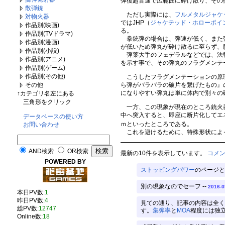
弾後超音速で広範囲に砕け散り、その
散弾銃
ただし実際には、
フルメタルジャケ
対物火器
ではJHP（
ジャケテッド・ホローポイ
作品別(映画)
る。
作品別(TVドラマ)
拳銃弾の場合は、弾速が低く、また弾
作品別(漫画)
が低いため弾丸が砕け散るに至らず、
作品別(小説)
弾薬大手のフェデラルなどでは、法執
作品別(アニメ)
を示す事で、その弾丸のフラグメンテ
作品別(ゲーム)
作品別(その他)
こうしたフラグメンテーションの原理
ら弾がバラバラの破片を繋げたもの』
その他
になりやすい弾丸は単に体内で別々の
↑カテゴリ名左にある
三角形をクリック
一方、この現象が現在のところ銃火器
中へ突入すると、即座に断片化してエ
データベースの使い方
ｍといったところである。
お問い合わせ
これを避けるために、特殊形状によっ
AND検索
OR検索
最新の10件を表示しています。
コメ
POWERED BY
ストッピングパワー
のページと
別の現象なのでセーフ --
2016-0
本日PV数:
1
昨日PV数:
4
見ての通り、記事の内容は全く
総PV数:
12747
す。
集弾率
と
MOA
程度には独立
Online数:
18