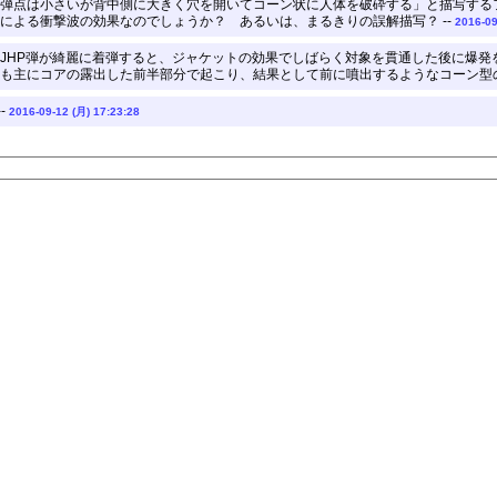
弾点は小さいが背中側に大きく穴を開いてコーン状に人体を破砕する」と描写する
による衝撃波の効果なのでしょうか？ あるいは、まるきりの誤解描写？ --
2016-09
JHP弾が綺麗に着弾すると、ジャケットの効果でしばらく対象を貫通した後に爆
も主にコアの露出した前半部分で起こり、結果として前に噴出するようなコーン型の
-
2016-09-12 (月) 17:23:28