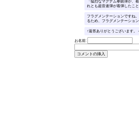
「猛烈なマグナム拳銃弾が、着
れとも超音速弾が着弾したこと
フラグメンテーションですね。
るため、フラグメンテーション
↑返答ありがとうございます。 -
お名前: