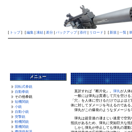
[
トップ
] [
編集
|
凍結
|
差分
|
バックアップ
|
添付
|
リロード
] [
新規
|
一覧
|
メニュー
回転式拳銃
直訳すれば『断片化』。
弾丸
が人体
自動拳銃
一般には弾丸は貫通して穴を空けること
その他拳銃
「穴」を人体に空けるだけではよほど
短機関銃
体に対してダメージを与えるのである
小銃
弾丸がこの爆発のようなダメージを与
自動小銃
突撃銃
弾丸は超音速の凄まじい速度で空気中
軽機関銃
抵抗があるため、弾丸に突如巨大な抵
重機関銃
しかし弾丸が停止しても弾丸の運動エ
擲弾発射器