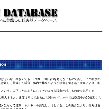
ion
†
ぜい大きくても1.27cm（.50口径)を超えないものであり、この程度の
丸は正しく着弾した場合、体内で爆発のような損傷を引き起こす事により、肉
という。以下にどのようにしてそのような現象が起こるのかを説明する。
突入すると、速度は同じであるにも関わらず、水中では空気中の20倍近くも
片になって運動エネルギーを発散しようとする。この働きにより、弾丸は着