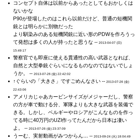
コンセプト自体は以前からあったとしてもおかしくは
ないかな
P90が登場したのはこれら以前だけど、普通の短機関
銃とは明らかに別物だった
より馴染みのある短機関銃に近い形のPDWを作ろうっ
て発想は多くの人が持ったと思うな --
2013-04-07 (日)
15:49:17
警察官でも即座に使える貫通性の高い武器となれば、
自然と大型拳銃ぐらいになるものなのではないでしょ
うか。 --
2013-07-26 (金) 22:42:02
↑ぐらいの「大きさ」ですごめんなさい --
2013-07-26 (金)
22:43:06
アメリカじゃあカービンサイズがメジャーだし、警察
の方が車で動ける分、軍隊よりも大きな武器を装備で
きる。しかし、ベルギーやロシアがこんなものを作っ
てる時に40万円のUZI作ってたんだから日本は凄い
よ。 --
2013-07-26 (金) 23:37:09
うーむ、実射動画がみつからん… --
2013-09-24 (火) 18:04:49