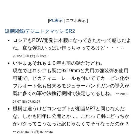
[
PC表示
| スマホ表示 ]
短機関銃/デジニトクマッシ SR2
ロシアもPDW開発に本腰になってきたかって感じだよ
ね。変な弾丸いっぱい作っちゃってるけど・・・ --
2012-10-20 (土) 02:05:13
いやまぁそれも１０年も前の話だけどね。
現在ではロシアも既に9x19mmと共用の強装弾を使用
可能で、ピカティニーレールも付いててカービン化や
フルオート化も出来るモジュラーハンドガンの導入が
既に多くの軍や法執行機関で決定してるしね。 --
2013-
04-07 (日) 07:02:57
機構は違うけどコンセプトが相当MP7と同じなんだ
な。しかも同年に公開とか…。これって別にどっちか
がパクってこうなった訳じゃなくてそうなったのか？
--
2013-04-07 (日) 07:55:34