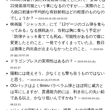
22発装填可能という事になるのですが……実際のとこ
ろ銃口初速や平均的な有効射程はどの程度のものなの
でしょうか？ --
2015-03-16 (月) 16:02:03
映画版「ジャッカス」にて『12ゲージのゴム弾を食ら
ってみる』なる挑戦あり。当初は胸に食らう予定が
「防弾チョッキ着てても死ぬ」可能性があるので腹に
変更したとのこと。一発でうずくまっていた上、数日
は激痛と内出血が止まらなかったとのこと。 --
2015-03-
20 (金) 23:57:20
ドラゴンブレスの実用性はあるの？ --
2015-03-24 (火)
03:42:37
陽動には使えそう。少なくとも撃ち合うものではない
と思う。 --
2015-03-24 (火) 07:05:25
OOバックはよく9mmパラベラム弾とほぼ同じ威力と
は耳にしますが、貫通能力的には、剥き出しの丸い鉛
である以上、かなり低いんですかね？ --
2015-03-24 (火)
08:23:13