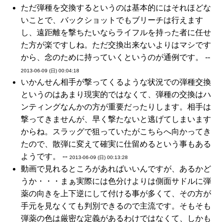
ただ弾種を交換するというのは基本的にはそれほどな
いことで、バックショットでもブリーチは行えます
し、遠距離を撃ちたいならライフルを持った者に任せ
た方が楽ですしね。ただ交換出来ないよりはマシです
から、念のために持っていくというのが通例です。 --
2013-06-09 (日) 00:04:18
いかんせん相手が撃ってくるような状況での弾種交換
というのはあまり現実的ではなくて、弾種の交換はハ
ンティングなんかの方が重要だったりします。相手は
撃ってきませんが、早く撃たないと逃げてしまいます
からね。スラッグで狙っていたがこちらへ向かってき
たので、散弾に変えて確実に仕留めるという事もある
ようです。 --
2013-06-09 (日) 00:13:28
動画で見れるところがあればいいんですが、あるかど
うか・・・まぁ実際には色分けよりは側面サドルに弾
薬の向きを上下逆にして付ける事が多くて、その方が
手元を見なくても判別できるので主流です。そもそも
弾薬の色は厳密な定義があるわけではなくて、しかも