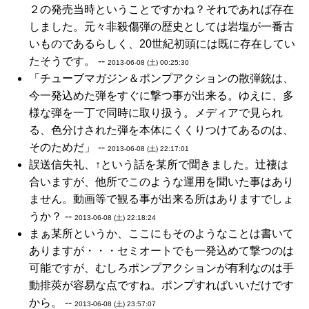
２の発売当時ということですかね？それであれば存在
しました。元々非殺傷弾の歴史としては岩塩が一番古
いものであるらしく、20世紀初頭には既に存在してい
たそうです。 --
2013-06-08 (土) 00:25:30
「チューブマガジン＆ポンプアクションの散弾銃は、
今一発込めた弾をすぐに撃つ事が出来る。ゆえに、多
様な弾を一丁で同時に取り扱う。メディアで見られ
る、色分けされた弾を本体にくくりつけてあるのは、
そのためだ」 --
2013-06-08 (土) 22:17:01
誤送信失礼、↑という話を某所で聞きました。辻褄は
合いますが、他所でこのような運用を聞いた事はあり
ません。動画等で観る事が出来る所はありますでしょ
うか？ --
2013-06-08 (土) 22:18:24
まぁ某所というか、ここにもそのようなことは書いて
ありますが・・・セミオートでも一発込めて撃つのは
可能ですが、むしろポンプアクションが有利なのは手
動排莢が容易な点ですね。ポンプすればいいだけです
から。 --
2013-06-08 (土) 23:57:07