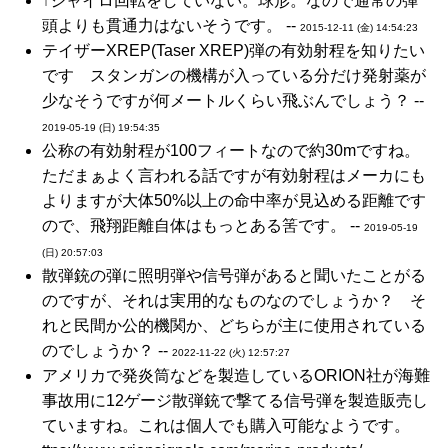
↑ジャイロ回転をしていない。球形。なので通常の弾
頭よりも貫通力はないそうです。 --
2015-12-11 (金) 14:54:23
テイザーXREP(Taser XREP)弾の有効射程を知りたい
です スタンガンの機構が入っている分だけ発射薬が
少なそうですが何メートルくらい飛ぶんでしょう？ --
2019-05-19 (日) 19:54:35
公称の有効射程が100フィートなので約30mですね。
ただまぁよく言われる話ですが有効射程はメーカにも
よりますが大体50%以上の命中率が見込める距離です
ので、飛翔距離自体はもっとある筈です。 --
2019-05-19
(日) 20:57:03
散弾銃の弾に照明弾や信号弾があると聞いたことがる
のですが、それは実用的なものなのでしょうか？ そ
れと民間か公的機関か、どちらが主に使用されている
のでしょうか？ --
2022-11-22 (火) 12:57:27
アメリカで発炎筒などを製造しているORION社が海難
事故用に12ゲージ散弾銃で撃てる信号弾を製造販売し
ていますね。これは個人でも購入可能なようです。