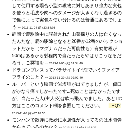
して使用する場合小型の獲物に対しあまり強力な実包
を使うと毛皮や肉へのダメージが大きくなり過ぎるの
で猟によって実包を使い分けるのは普通にあるでしょ
う --
2013-11-04 (月) 23:34:08
静岡で鹿駆除中に誤射された山菜採りの人は亡くなっ
たんだな、鹿の駆除となると20番か12番のバックショ
ットだから（マグナムだった可能性も）有効射程が
50mはあるから射程内で当たったらやはりこうなるだ
ろう、ご冥福を --
2013-11-05 (火) 09:34:40
ドラゴンブレスってパラサイトイヴ2でいうファイア
フライのこと？ --
2013-11-20 (水) 06:02:46
ルーパーという映画で岩塩弾が出てきましたが、傷口
がかなり痛々しかったです...死ぬことはなかったです
が、当たった人(主人公)は吹っ飛んでました。あと↑の
方はここのコメント欄を参照してください。 --
TPQ
?
2013-11-20 (水) 07:18:56
モンハンで散弾に微妙に水属性が入ってるのは水包弾
からきているのかな？ --
2013-11-22 (金) 11:54:37