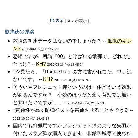
[
PC表示
| スマホ表示 ]
散弾銃の弾薬
散弾の初速データはないのでしょうか？ --
風来のギレ
ン
?
2006-09-16 (土) 07:57:23
恐縮ですが、所謂『00』と呼ばれる散弾て、どれでし
たっけ? --
KH
?
2010-03-10 (水) 18:48:54
↑今見たら、『Buck Shot』の方に書かれてた。申し訳
ないです。 --
KH
?
2010-03-10 (水) 18:51:49
そういやフレシェット弾というのは一体どういう効果
があるんですか？ 小銃のほうだと余り有効では無い
と聞いたのですが…… --
2012-10-12 (金) 21:02:23
↑貫通性が高く防弾ベストを貫通させることもできる --
2012-10-26 (金) 16:47:14
国内でも狩猟用ですがフレシェット弾のような矢羽が
付いたスラグ弾が購入できます。非鉛区域等で使われ