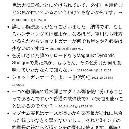
色は大抵口径ごとに分けられていて、必ずしも用途ご
との色が付いているというわけでもないからです。 --
2013-06-09 (日) 00:24:08
詳しい解説ありがとうございました、納得です。むし
ろハンティング向け運用か…なるほど、軍用なら味方
いるんだからショットガナーが何でも屋をやる必要は
少ないのですね --
2013-06-09 (日) 10:57:17
色分けされた弾のリロードならMagpulのDynamic
Shotgunで見た気が。もちろん、その色分けが何を意
味していたかなんて知らない --
2013-06-09 (日) 12:32:04
ショットガンナーですよ。 -- [[<(\∀\)>]]
2013-10-05 (土)
18:05:33
一つの散弾銃で通常弾とマグナム弾を使い分けること
ってあるんですか？普通の散弾銃で3 1/2実包を使うこ
とはあるのですか？ --
2013-11-04 (月) 17:08:30
マグナム実包はケースが長いから薬室長がそれに見合
った銃じゃなきゃ撃てないでしょ、それと3インチの
約室長の銃なら2.75インチの実包は使えます、猟銃と