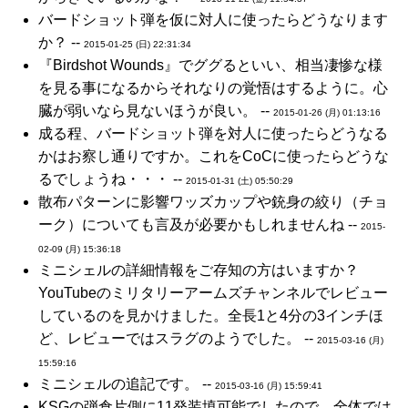
バードショット弾を仮に対人に使ったらどうなります
か？ --
2015-01-25 (日) 22:31:34
『Birdshot Wounds』でググるといい、相当凄惨な様
を見る事になるからそれなりの覚悟はするように。心
臓が弱いなら見ないほうが良い。 --
2015-01-26 (月) 01:13:16
成る程、バードショット弾を対人に使ったらどうなる
かはお察し通りですか。これをCoCに使ったらどうな
るでしょうね・・・ --
2015-01-31 (土) 05:50:29
散布パターンに影響ワッズカップや銃身の絞り（チョ
ーク）についても言及が必要かもしれませんね --
2015-
02-09 (月) 15:36:18
ミニシェルの詳細情報をご存知の方はいますか？
YouTubeのミリタリーアームズチャンネルでレビュー
しているのを見かけました。全長1と4分の3インチほ
ど、レビューではスラグのようでした。 --
2015-03-16 (月)
15:59:16
ミニシェルの追記です。 --
2015-03-16 (月) 15:59:41
KSGの弾倉片側に11発装填可能でしたので、全体では