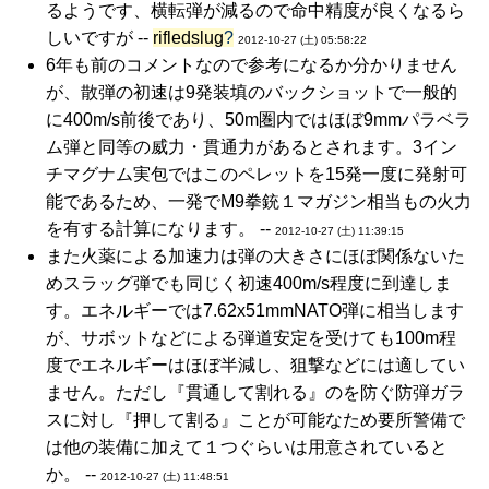
るようです、横転弾が減るので命中精度が良くなるら
しいですが --
rifledslug
?
2012-10-27 (土) 05:58:22
6年も前のコメントなので参考になるか分かりません
が、散弾の初速は9発装填のバックショットで一般的
に400m/s前後であり、50m圏内ではほぼ9mmパラベラ
ム弾と同等の威力・貫通力があるとされます。3イン
チマグナム実包ではこのペレットを15発一度に発射可
能であるため、一発でM9拳銃１マガジン相当もの火力
を有する計算になります。 --
2012-10-27 (土) 11:39:15
また火薬による加速力は弾の大きさにほぼ関係ないた
めスラッグ弾でも同じく初速400m/s程度に到達しま
す。エネルギーでは7.62x51mmNATO弾に相当します
が、サボットなどによる弾道安定を受けても100m程
度でエネルギーはほぼ半減し、狙撃などには適してい
ません。ただし『貫通して割れる』のを防ぐ防弾ガラ
スに対し『押して割る』ことが可能なため要所警備で
は他の装備に加えて１つぐらいは用意されていると
か。 --
2012-10-27 (土) 11:48:51