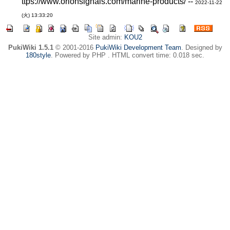
ttps://www.orionsignals.com/marine-products/ --
2022-11-22
(火) 13:33:20
Site admin:
KOU2
PukiWiki 1.5.1
© 2001-2016
PukiWiki Development Team
. Designed by
180style
. Powered by PHP . HTML convert time: 0.018 sec.