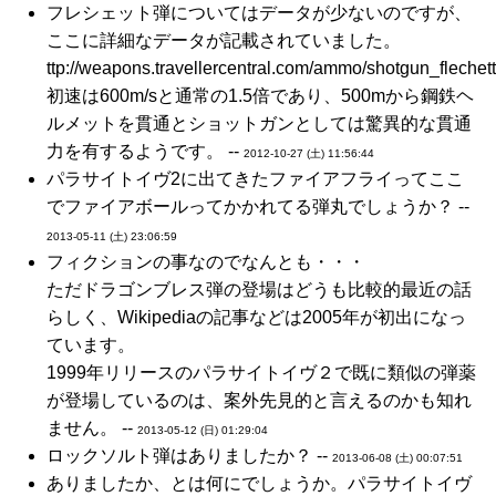
フレシェット弾についてはデータが少ないのですが、
ここに詳細なデータが記載されていました。
ttp://weapons.travellercentral.com/ammo/shotgun_fleche
初速は600m/sと通常の1.5倍であり、500mから鋼鉄ヘ
ルメットを貫通とショットガンとしては驚異的な貫通
力を有するようです。 --
2012-10-27 (土) 11:56:44
パラサイトイヴ2に出てきたファイアフライってここ
でファイアボールってかかれてる弾丸でしょうか？ --
2013-05-11 (土) 23:06:59
フィクションの事なのでなんとも・・・
ただドラゴンブレス弾の登場はどうも比較的最近の話
らしく、Wikipediaの記事などは2005年が初出になっ
ています。
1999年リリースのパラサイトイヴ２で既に類似の弾薬
が登場しているのは、案外先見的と言えるのかも知れ
ません。 --
2013-05-12 (日) 01:29:04
ロックソルト弾はありましたか？ --
2013-06-08 (土) 00:07:51
ありましたか、とは何にでしょうか。パラサイトイヴ