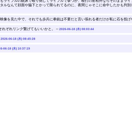
もライフルの銃床で殴り倒してライフルで撃つか、殴打の射程外ならそのままライ
タルなんて顔面や脇下とかって限られてるのに、夜間じゃそこに命中したかも判別し
映像を見た中で、それでも歩兵に拳銃は不要だと言い張れる者だけが私に石を投げなさ
れぞれリンク繋げてもいいかと。 --
2026-06-18 (木) 08:03:44
-
2026-06-18 (木) 08:45:28
6-06-18 (木) 10:37:19