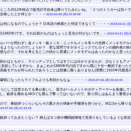
っぽいとかいう話があったけどその後どうなったんだろう・・・なんか既にレビュー
ところ2012年時点で販売許可自体は降りてたみたいね。「２つのトリガーは別々
合格したとか何とか・・・ --
2016-02-08 (月) 23:36:09
は何になるのでしょうか？ 日本語の検索だと特定できなくて・・・ --
2019-04-21 (日
(1965年)です。それ以前のものはちょっと見当が付かないです。 --
2019-04-21 (日) 
ルバーか問わず）金メッキ・銀メッキ・ニッケルメッキ等々の光輝くメッキモデル
るようなったのでしょうか？ 変な質問ですがタイニックでヒロインの婚約者の執
督なので、それを考えるとこの頃から普通にメッキモデルはあったのかなと思った次
的かはともかく、ラインナップとしてはすぐには分かりませんが、少なくともアメ
挺以上支給していますから、まぁこれが1880年代の話ですから既に十分一般的であっ
高級モデルが作られたであろうことは想像に難くありません(実際に1910年代製造の
壕戦になったらライフルよりも有効かもなぁ・・・・ --
2023-07-06 (木) 00:02:05
うにして設営されてる事が多いし、双方がヘルメットやボディアーマーを装備してる
すし、銃床を畳めるAKSでも畳んで撃ってはいないので、取り回しはあんまり重視され
ので、拳銃持つくらいならその重さ分の弾倉や手榴弾を持つかと。M113から降り
023-07-06 (木) 01:53:29
銃持っておきたくない？ 例えばタコ壺や機関銃陣地で見張りをしているような状況で