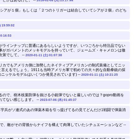
とかはあるけど。 --
2016-02-08 (月) 23:17:44
でシアが１個」もしくは「２つのトリガーは結合していてシアが２個」のどち
) 19:59:02
20:16:53
がラインナップに普通にあるらしいようですが、いつごろから特注品でない
事がガバメントのメッキモデルを持っていて、ジェームズ・キャメロンは徹
第でして。 --
2020-01-11 (土) 01:07:38
リカでもアメリカ側に加勢したネイティブアメリカンの制式装備としてニッ
たと言えるでしょう。1911も当時アメリカ軍で初めての大々的な自動拳銃の採
ニッケルモデルはいくつか発見されています) --
2020-01-11 (土) 10:21:25
ので、樹木枝葉防弾を抜ける小銃弾でないと厳しいのでは？gopro動画を
てない感じします。 --
2023-07-06 (木) 01:45:37
る宇兵がソ連式のあの弾薬木箱を引っ提げてるの見てどんだけ1戦闘で弾薬消
、敵がその背後からナイフを構えて肉薄していたシチュエーションなど --