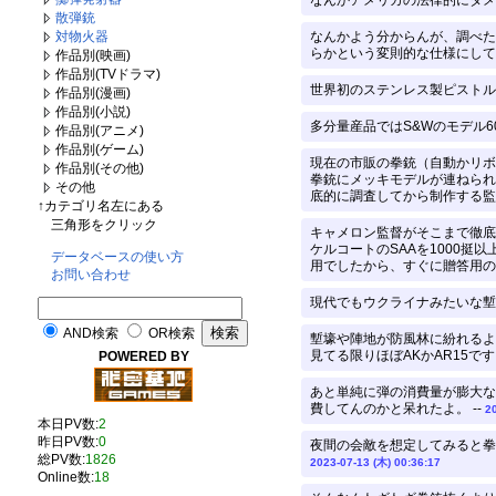
なんかアメリカの法律的にダメ
散弾銃
対物火器
なんかよう分からんが、調べた
らかという変則的な仕様にして
作品別(映画)
作品別(TVドラマ)
世界初のステンレス製ピストル
作品別(漫画)
作品別(小説)
多分量産品ではS&Wのモデル60
作品別(アニメ)
作品別(ゲーム)
現在の市販の拳銃（自動かリボ
作品別(その他)
拳銃にメッキモデルが連ねられ
その他
底的に調査してから制作する監
↑カテゴリ名左にある
三角形をクリック
キャメロン監督がそこまで徹底
ケルコートのSAAを1000
データベースの使い方
用でしたから、すぐに贈答用の
お問い合わせ
現代でもウクライナみたいな塹
AND検索
OR検索
塹壕や陣地が防風林に紛れるよ
見てる限りほぼAKかAR15で
POWERED BY
あと単純に弾の消費量が膨大な
費してんのかと呆れたよ。 --
2
本日PV数:
2
昨日PV数:
0
夜間の会敵を想定してみると拳
総PV数:
1826
2023-07-13 (木) 00:36:17
Online数:
18