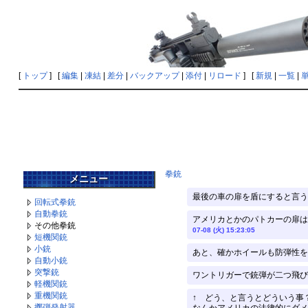
[
トップ
] [
編集
|
凍結
|
差分
|
バックアップ
|
添付
|
リロード
] [
新規
|
一覧
|
拳銃
メニュー
最後の車の扉を盾にすると言う
回転式拳銃
自動拳銃
アメリカとかのパトカーの扉は
その他拳銃
07-08 (火) 15:23:05
短機関銃
小銃
あと、確かホイールも防弾性を
自動小銃
突撃銃
ワントリガーで銃弾が二つ飛び出
軽機関銃
重機関銃
↑ どう、と言うとどういう事
擲弾発射器