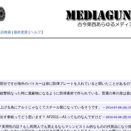
単語検索
|
最終更新
|
ヘルプ
]
部分ですが海外のパトカーは扉に防弾プレートを入れていると聞いたことがあるのです
銃撃戦なった時に遮蔽物になるように防弾素材で作られている。普通の車の扉は盾に
上げる為にアルミじゃなくてスチール製になっているそうです。 --
2014-07-08 (火) 1
す拳銃ってどう思います？ AF2011―A1ってものなんですけど --
2016-02-08 (月) 2
？実用性の話？もし民間人でも買えるならマシンピストル的なものの代替品になり