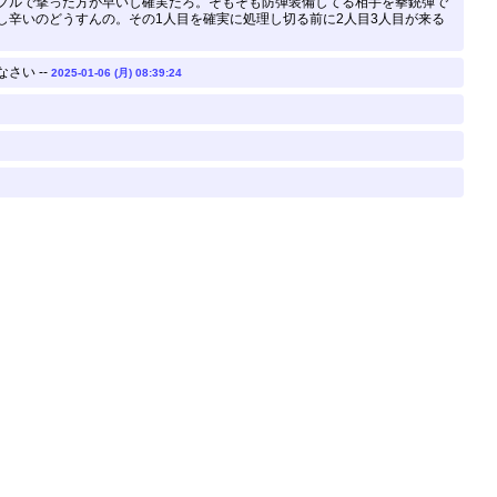
フルで撃った方が早いし確実だろ。そもそも防弾装備してる相手を拳銃弾で
辛いのどうすんの。その1人目を確実に処理し切る前に2人目3人目が来る
い --
2025-01-06 (月) 08:39:24