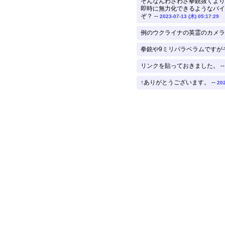
そんなんわざわざ拳銃抜くより
即時に無力化できるようなバイ
ぞ？ --
2023-07-13 (木) 05:17:29
例のウクライナの英霊のカメラ
拳銃や9ミリパラベラムですがそ
リンクを貼っておきました。 -
↑ありがとうございます。 --
202