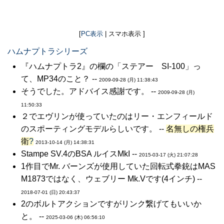
[
PC表示
| スマホ表示 ]
ハムナプトラシリーズ
『ハムナプトラ2』の欄の「ステアー SI-100」っ
て、MP34のこと？ --
2009-09-28 (月) 11:38:43
そうでした。アドバイス感謝です。 --
2009-09-28 (月)
11:50:33
２でエヴリンが使っていたのはリー・エンフィールド
のスポーティングモデルらしいです。 --
名無しの権兵
衛
?
2013-10-14 (月) 14:38:31
Stampe SV.4のBSA ルイスMkI --
2015-03-17 (火) 21:07:28
1作目でMr. バーンズが使用していた回転式拳銃はMAS
M1873ではなく、ウェブリー Mk.Vです(4インチ) --
2018-07-01 (日) 20:43:37
2のボルトアクションですがリンク繋げてもいいか
と。 --
2025-03-06 (木) 06:56:10