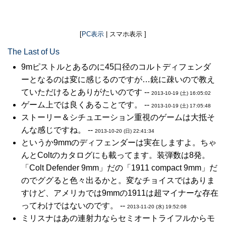
[
PC表示
| スマホ表示 ]
The Last of Us
9mピストルとあるのに45口径のコルトディフェンダ
ーとなるのは変に感じるのですが…銃に疎いので教え
ていただけるとありがたいのです --
2013-10-19 (土) 16:05:02
ゲーム上では良くあることです。 --
2013-10-19 (土) 17:05:48
ストーリー＆シチュエーション重視のゲームは大抵そ
んな感じですね。 --
2013-10-20 (日) 22:41:34
というか9mmのディフェンダーは実在しますよ。ちゃ
んとColtのカタログにも載ってます。装弾数は8発。
「Colt Defender 9mm」だの「1911 compact 9mm」だ
のでググると色々出るかと。変なチョイスではありま
すけど、アメリカでは9mmの1911は超マイナーな存在
ってわけではないのです。 --
2013-11-20 (水) 19:52:08
ミリスナはあの連射力ならセミオートライフルからモ