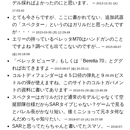
デル採ればよかったのにと思います。 --
2013-12-31 (火)
17:03:42
とても今さらですが、ここに書かれてない、追加武器
の「スペクター」というのはガリルだと思ったんです
が・・・ --
2015-03-30 (月) 12:29:49
エリーの持っているベレッタM70はハンドガンのこと
ですよね？調べても出てこないのですが… --
2015-08-07
(金) 20:18:08
「ベレッタ ピューマ」もしくは「Beretta 70」とググ
れば出てきますよ --
2015-08-07 (金) 20:35:11
コルトディフェンダーは４５口径の弾丸と９ｍｍピス
トルの弾が使えますね、このサイトのコルトガバメン
トの資料に書いてあります --
2016-01-29 (金) 13:46:36
スペクターはガリルだけど通常のモデルじゃなくて空
挺部隊仕様だからSARタイプじゃない？ゲームで見る
とバレル長がかなり短い。後ミニショって元ネタ何な
んだめっちゃ知りたい。 --
2018-07-10 (火) 16:37:08
SARと思ってたらちゃんと書いてたスマソ。 --
2018-07-