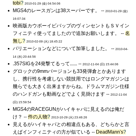
tobi
?
2010-01-29 (金) 04:54:06
MGS4のレースガンは38スーパーです。 --
2010-01-29 (金)
16:07:34
映画版カウボーイビバップのヴィンセントもＳＶイン
フィニティ使ってましたので追加お願いします。 --
名
無し
?
2010-02-09 (火) 18:45:22
バリエーションなどについて加筆しました。 --
2010-04-
14 (水) 20:44:56
.357SIGを24発撃てるって...... --
2012-11-04 (日) 15:44:06
グロックの9mmバージョンも33発弾倉とかあります
し、携行性を考慮しない競技用ではロングマガジンは
幾らでも大きく出来ますからね。ドラムマガジン仕様
のハンドガンも動画などでよく見掛けます --
2012-11-04
(日) 15:59:54
MGS4のRACEGUNがハイキャパに見えるのは俺だ
け？ --
件の人物
?
2013-10-29 (火) 23:46:26
見えるがハイキャパとの相違点もある、どちらかと言
えばインフィニティの方が似ている --
DeadMann's
?