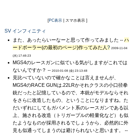
[
PC表示
| スマホ表示 ]
SV インフィニティ
また、あったらいーなーと思って作ってみました --
ハ
ードボーラー(の最初のページ)作ってみた人
?
2009-11-04
(水) 17:46:23
MGS4のレースガンに似ている気がしますがこれでは
ないんですか？ --
2010-01-08 (金) 23:13:48
見比べていないので確かなことは言えませんが、
MGS4のRACE GUNは.22LRかそれクラスの小口径拳
銃だったと記憶しているので、本銃がモデルならそれ
をさらに改造したもの、ということになりますね。た
だいずれにしてもガバメント系のレースガンである以
上、施される改造（トリガープルの軽量化など）も似
たようなものが採用されるでしょうから、必然的に外
見も似通ってしまうのは避けられないと思います。 --