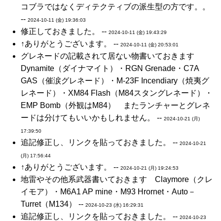
コブラではなくディテクティブの派生型の方です。。
--
2024-10-11 (金) 19:36:03
修正しておきました。 --
2024-10-11 (金) 19:43:29
↑ありがとうございます。 --
2024-10-11 (金) 20:53:01
グレネードの記載されて居ない物書いておきます
Dynamite（ダイナマイト）・RGN Grenade・C7A
GAS（催涙グレネード）・M-23F Incendiary（焼夷グ
レネード）・XM84 Flash（M84スタングレネード）・
EMP Bomb（外観はM84） またランチャーとグレネ
ードは分けてもいいかもしれません。 --
2024-10-21 (月)
17:39:50
追記修正し、リンクを貼っておきました。 --
2024-10-21
(月) 17:56:44
↑ありがとうございます。 --
2024-10-21 (月) 19:24:53
地雷やその他系武器書いておきます Claymore（クレ
イモア）・M6A1 AP mine・M93 Hrornet・Auto－
Turret（M134） --
2024-10-23 (水) 16:29:31
追記修正し、リンクを貼っておきました。 --
2024-10-23