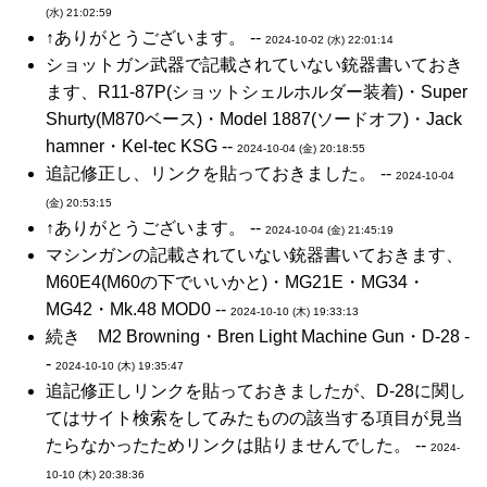
(水) 21:02:59
↑ありがとうございます。 --
2024-10-02 (水) 22:01:14
ショットガン武器で記載されていない銃器書いておき
ます、R11-87P(ショットシェルホルダー装着)・Super
Shurty(M870ベース)・Model 1887(ソードオフ)・Jack
hamner・Kel-tec KSG --
2024-10-04 (金) 20:18:55
追記修正し、リンクを貼っておきました。 --
2024-10-04
(金) 20:53:15
↑ありがとうございます。 --
2024-10-04 (金) 21:45:19
マシンガンの記載されていない銃器書いておきます、
M60E4(M60の下でいいかと)・MG21E・MG34・
MG42・Mk.48 MOD0 --
2024-10-10 (木) 19:33:13
続き M2 Browning・Bren Light Machine Gun・D-28 -
-
2024-10-10 (木) 19:35:47
追記修正しリンクを貼っておきましたが、D-28に関し
てはサイト検索をしてみたものの該当する項目が見当
たらなかったためリンクは貼りませんでした。 --
2024-
10-10 (木) 20:38:36