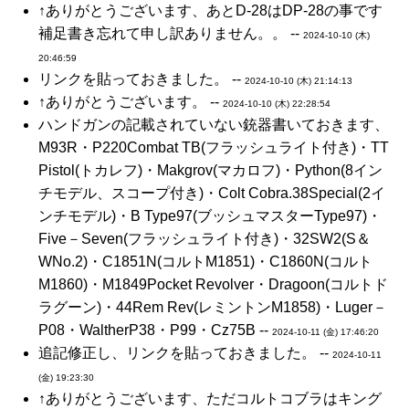
↑ありがとうございます、あとD-28はDP-28の事です
補足書き忘れて申し訳ありません。。 --
2024-10-10 (木)
20:46:59
リンクを貼っておきました。 --
2024-10-10 (木) 21:14:13
↑ありがとうございます。 --
2024-10-10 (木) 22:28:54
ハンドガンの記載されていない銃器書いておきます、
M93R・P220Combat TB(フラッシュライト付き)・TT
Pistol(トカレフ)・Makgrov(マカロフ)・Python(8イン
チモデル、スコープ付き)・Colt Cobra.38Special(2イ
ンチモデル)・B Type97(ブッシュマスターType97)・
Five－Seven(フラッシュライト付き)・32SW2(S＆
WNo.2)・C1851N(コルトM1851)・C1860N(コルト
M1860)・M1849Pocket Revolver・Dragoon(コルトド
ラグーン)・44Rem Rev(レミントンM1858)・Luger－
P08・WaltherP38・P99・Cz75B --
2024-10-11 (金) 17:46:20
追記修正し、リンクを貼っておきました。 --
2024-10-11
(金) 19:23:30
↑ありがとうございます、ただコルトコブラはキング