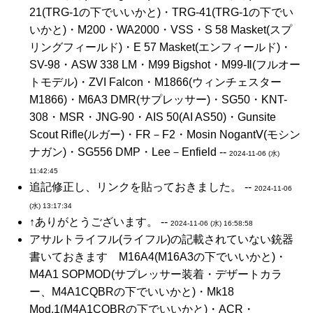
21(TRG-1の下でいいかと)・TRG-41(TRG-1の下でい
いかと)・M200・WA2000・VSS・S 58 Masket(スプ
リングフィールド)・E 57 Masket(エンフィールド)・
SV-98・ASW 338 LM・M99 Bigshot・M99-Ⅱ(フルオー
トモデル)・ZVI Falcon・M1866(ウィンチェスター
M1866)・M6A3 DMR(サプレッサー)・SG50・KNT-
308・MSR・JNG-90・AIS 50(AI AS50)・Gunsite
Scout Rifle(ルガー)・FR－F2・Mosin NogantⅤ(モシン
ナガン)・SG556 DMP・Lee－Enfield --
2024-11-06 (水)
11:42:45
追記修正し、リンクを貼っておきました。 --
2024-11-06
(水) 13:17:34
↑ありがとうございます。 --
2024-11-06 (水) 16:58:58
アサルトライフル(ライフル)の記載されていない銃器
書いておきます M16A4(M16A3の下でいいかと)・
M4A1 SOPMOD(サプレッサー装着・デザートカラ
ー、M4A1CQBRの下でいいかと)・Mk18
Mod.1(M4A1CQBRの下でいいかと)・ACR・