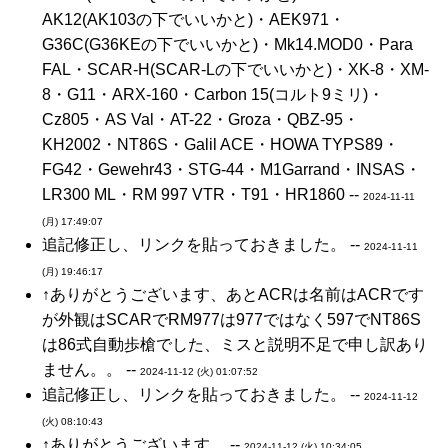
AK12(AK103の下でいいかと)・AEK971・
G36C(G36KEの下でいいかと)・Mk14.MOD0・Para
FAL・SCAR-H(SCAR-Lの下でいいかと)・XK-8・XM-
8・G11・ARX-160・Carbon 15(コルト9ミリ)・
Cz805・AS Val・AT-22・Groza・QBZ-95・
KH2002・NT86S・Galil ACE・HOWA TYPS89・
FG42・Gewehr43・STG-44・M1Garrand・INSAS・
LR300 ML・RM 997 VTR・T91・HR1860 --
2024-11-11
(月) 17:49:07
追記修正し、リンクを貼っておきました。 --
2024-11-11
(月) 19:46:17
↑ありがとうございます、あとACRは名前はACRです
が外観はSCARでRM977は977ではなく597でNT86S
は86式自動歩槍でした、ミスと説明不足で申し訳あり
ません。。 --
2024-11-12 (火) 01:07:52
追記修正し、リンクを貼っておきました。 --
2024-11-12
(火) 08:10:43
↑ありがとうございます。 --
2024-11-12 (火) 10:34:05