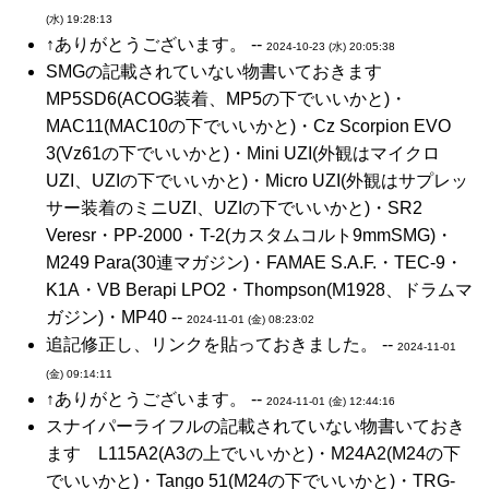
(水) 19:28:13
↑ありがとうございます。 --
2024-10-23 (水) 20:05:38
SMGの記載されていない物書いておきます
MP5SD6(ACOG装着、MP5の下でいいかと)・
MAC11(MAC10の下でいいかと)・Cz Scorpion EVO
3(Vz61の下でいいかと)・Mini UZI(外観はマイクロ
UZI、UZIの下でいいかと)・Micro UZI(外観はサプレッ
サー装着のミニUZI、UZIの下でいいかと)・SR2
Veresr・PP-2000・T-2(カスタムコルト9mmSMG)・
M249 Para(30連マガジン)・FAMAE S.A.F.・TEC-9・
K1A・VB Berapi LPO2・Thompson(M1928、ドラムマ
ガジン)・MP40 --
2024-11-01 (金) 08:23:02
追記修正し、リンクを貼っておきました。 --
2024-11-01
(金) 09:14:11
↑ありがとうございます。 --
2024-11-01 (金) 12:44:16
スナイパーライフルの記載されていない物書いておき
ます L115A2(A3の上でいいかと)・M24A2(M24の下
でいいかと)・Tango 51(M24の下でいいかと)・TRG-