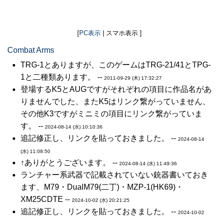
[
PC表示
| スマホ表示 ]
Combat Arms
TRG-1とありますが、このゲームはTRG-21/41とTPG-
1と二種類あります。 --
2011-09-29 (木) 17:32:27
登場するK5とAUGですがそれぞれの項目に作品名があ
りませんでした、またK5はリンク繋がっていません、
その他K3ですがミニミの項目にリンク繋がっていま
す。 --
2024-08-14 (水) 10:10:36
追記修正し、リンクを貼っておきました。 --
2024-08-14
(水) 11:08:50
↑ありがとうございます。 --
2024-08-14 (水) 11:49:36
ランチャー系武器で記載されていない銃器書いておき
ます、M79・DualM79(二丁)・MZP-1(HK69)・
XM25CDTE --
2024-10-02 (水) 20:21:25
追記修正し、リンクを貼っておきました。 --
2024-10-02