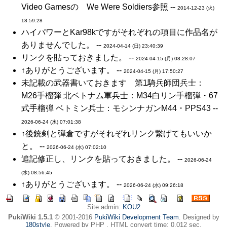
Video Gamesの We Were Soldiers参照 --
2014-12-23 (火)
18:59:28
ハイパワーとKar98kですがそれぞれの項目に作品名が
ありませんでした。 --
2024-04-14 (日) 23:40:39
リンクを貼っておきました。 --
2024-04-15 (月) 08:28:07
↑ありがとうございます。 --
2024-04-15 (月) 17:50:27
未記載の武器書いておきます 第1騎兵師団兵士：
M26手榴弾 北ベトナム軍兵士：M34白リン手榴弾・67
式手榴弾 ベトミン兵士：モシンナガンM44・PPS43 --
2026-06-24 (水) 07:01:38
↑後銃剣と弾倉ですがそれぞれリンク繋げてもいいか
と。 --
2026-06-24 (水) 07:02:10
追記修正し、リンクを貼っておきました。 --
2026-06-24
(水) 08:56:45
↑ありがとうございます。 --
2026-06-24 (水) 09:26:18
Site admin:
KOU2
PukiWiki 1.5.1
© 2001-2016
PukiWiki Development Team
. Designed by
180style
. Powered by PHP . HTML convert time: 0.012 sec.