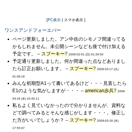
[
PC表示
| スマホ表示 ]
ワンスアンドフォーエバー
ページ更新しました。アン中佐のシモノフ間違ってる
かもしれません。未公開シーンなども後で付け加える
予定です。 --
スプーキー
?
2009-02-01 (日) 01:29:50
予定通り更新しました。何か間違った点などありまし
たら訂正お願いします。 --
スプーキー
?
2009-03-17 (火)
01:08:16
みんな初期型A1って書いてあるけど・・・見直したら
E1のような気がしますが・・・ --
american歩兵
?
2009-
03-18 (水) 10:40:11
私もよく見ていなかったので分かりませんが、資料な
どで調べてみるとそんな感じがします・・・。修正し
た方がいいでしょうか？ --
スプーキー
?
2009-03-18 (水)
17:55:07