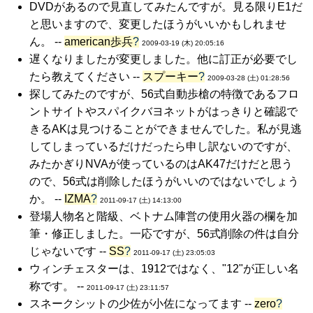
DVDがあるので見直してみたんですが。見る限りE1だ
と思いますので、変更したほうがいいかもしれませ
ん。 --
american歩兵
?
2009-03-19 (木) 20:05:16
遅くなりましたが変更しました。他に訂正が必要でし
たら教えてください --
スプーキー
?
2009-03-28 (土) 01:28:56
探してみたのですが、56式自動歩槍の特徴であるフロ
ントサイトやスパイクバヨネットがはっきりと確認で
きるAKは見つけることができませんでした。私が見逃
してしまっているだけだったら申し訳ないのですが、
みたかぎりNVAが使っているのはAK47だけだと思う
ので、56式は削除したほうがいいのではないでしょう
か。 --
IZMA
?
2011-09-17 (土) 14:13:00
登場人物名と階級、ベトナム陣営の使用火器の欄を加
筆・修正しました。一応ですが、56式削除の件は自分
じゃないです --
SS
?
2011-09-17 (土) 23:05:03
ウィンチェスターは、1912ではなく、"12"が正しい名
称です。 --
2011-09-17 (土) 23:11:57
スネークシットの少佐が小佐になってます --
zero
?