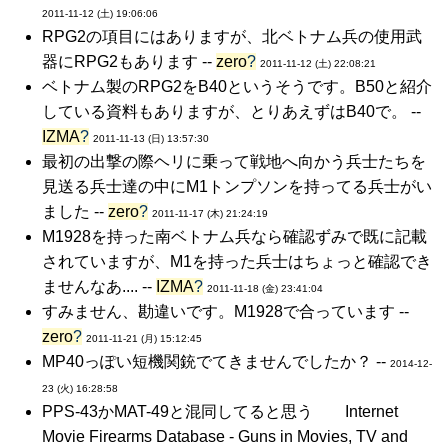
2011-11-12 (土) 19:06:06
RPG2の項目にはありますが、北ベトナム兵の使用武
器にRPG2もあります --
zero
?
2011-11-12 (土) 22:08:21
ベトナム製のRPG2をB40というそうです。B50と紹介
している資料もありますが、とりあえずはB40で。 --
IZMA
?
2011-11-13 (日) 13:57:30
最初の出撃の際ヘリに乗って戦地へ向かう兵士たちを
見送る兵士達の中にM1トンプソンを持ってる兵士がい
ました --
zero
?
2011-11-17 (木) 21:24:19
M1928を持った南ベトナム兵なら確認ずみで既に記載
されていますが、M1を持った兵士はちょっと確認でき
ませんなあ.... --
IZMA
?
2011-11-18 (金) 23:41:04
すみません、勘違いです。M1928で合っています --
zero
?
2011-11-21 (月) 15:12:45
MP40っぽい短機関銃でてきませんでしたか？ --
2014-12-
23 (火) 16:28:58
PPS-43かMAT-49と混同してると思う Internet
Movie Firearms Database - Guns in Movies, TV and