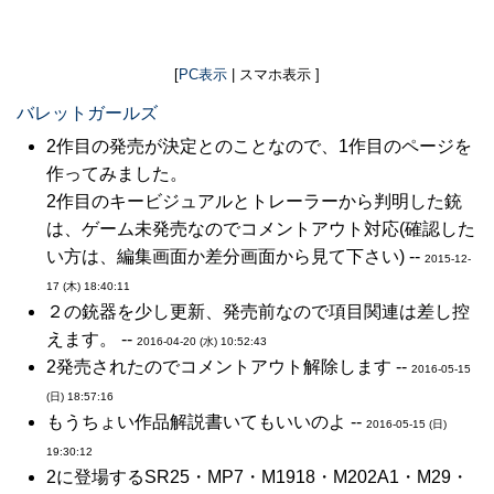
[
PC表示
| スマホ表示 ]
バレットガールズ
2作目の発売が決定とのことなので、1作目のページを
作ってみました。
2作目のキービジュアルとトレーラーから判明した銃
は、ゲーム未発売なのでコメントアウト対応(確認した
い方は、編集画面か差分画面から見て下さい) --
2015-12-
17 (木) 18:40:11
２の銃器を少し更新、発売前なので項目関連は差し控
えます。 --
2016-04-20 (水) 10:52:43
2発売されたのでコメントアウト解除します --
2016-05-15
(日) 18:57:16
もうちょい作品解説書いてもいいのよ --
2016-05-15 (日)
19:30:12
2に登場するSR25・MP7・M1918・M202A1・M29・