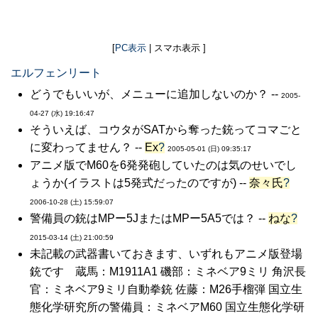
[
PC表示
| スマホ表示 ]
エルフェンリート
どうでもいいが、メニューに追加しないのか？ --
2005-
04-27 (水) 19:16:47
そういえば、コウタがSATから奪った銃ってコマごと
に変わってません？ --
Ex
?
2005-05-01 (日) 09:35:17
アニメ版でM60を6発発砲していたのは気のせいでし
ょうか(イラストは5発式だったのですが) --
奈々氏
?
2006-10-28 (土) 15:59:07
警備員の銃はMPー5JまたはMPー5A5では？ --
ねな
?
2015-03-14 (土) 21:00:59
未記載の武器書いておきます、いずれもアニメ版登場
銃です 蔵馬：M1911A1 磯部：ミネベア9ミリ 角沢長
官：ミネベア9ミリ自動拳銃 佐藤：M26手榴弾 国立生
態化学研究所の警備員：ミネベアM60 国立生態化学研