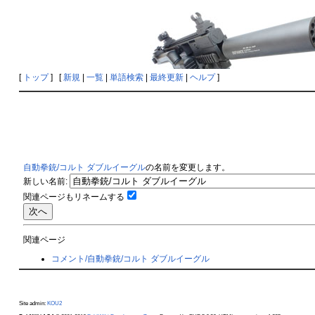
[
トップ
] [
新規
|
一覧
|
単語検索
|
最終更新
|
ヘルプ
]
自動拳銃/コルト ダブルイーグル
の名前を変更します。
新しい名前:
関連ページもリネームする
関連ページ
コメント/自動拳銃/コルト ダブルイーグル
Site admin:
KOU2