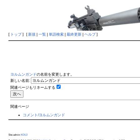
[
トップ
] [
新規
|
一覧
|
単語検索
|
最終更新
|
ヘルプ
]
ヨルムンガンド
の名前を変更します。
新しい名前:
関連ページもリネームする
関連ページ
コメント/ヨルムンガンド
Site admin:
KOU2